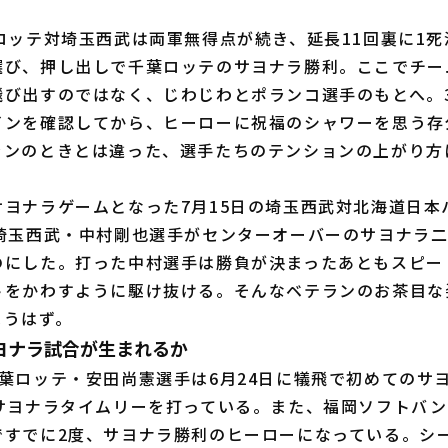
ロッテ対埼玉西武は両軍無得点が続き、延長11回裏に1死
選び、押し出しで千葉ロッテのサヨナラ勝利。ここでチー
飛び出すのではなく、じわじわとポランコ選手のもとへ。
インを確認してから、ヒーローに祝福のシャワーを思う存
ランのときとは違った、選手たちのテンションの上がり方
ヨナラゲームとなった7月15日の埼玉西武対北海道日本ハ
ら埼玉西武・中村剛也選手がセンターオーバーのサヨナラ
のにした。打った中村選手は勝負が決まったあともスピー
トをかわすように駆け抜ける。そんなベテランのお茶目な
まうはず。
ヨナラ試合が生まれるか
葉ロッテ・安田尚憲選手は6月24日に犠飛で初めてのサ
はサヨナラタイムリーを打っている。また、福岡ソフトバ
ですでに2度、サヨナラ勝利のヒーローになっている。シ