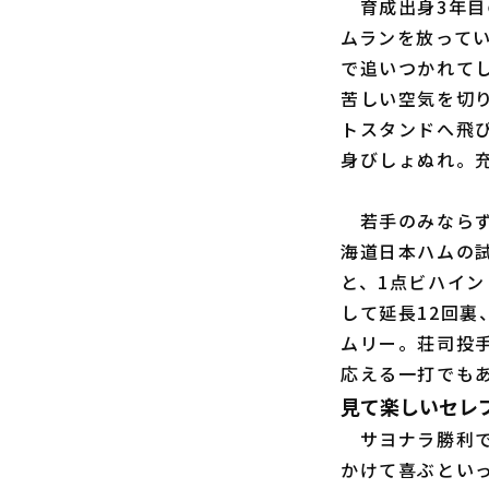
育成出身3年目
ムランを放ってい
で追いつかれて
苦しい空気を切
トスタンドへ飛
身びしょぬれ。
若手のみならず
海道日本ハムの
と、1点ビハイ
して延長12回裏
ムリー。荘司投
応える一打でも
見て楽しいセレ
サヨナラ勝利で
かけて喜ぶとい