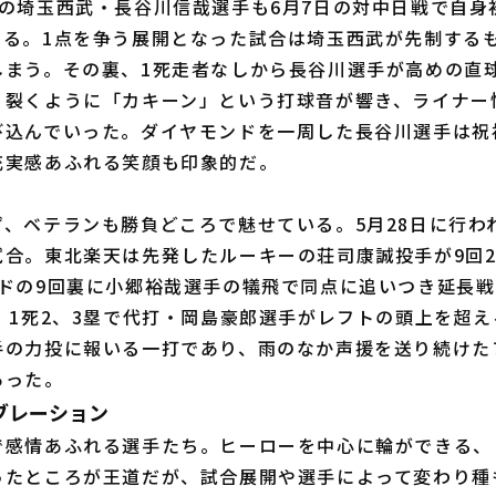
の埼玉西武・長谷川信哉選手も6月7日の対中日戦で自身
る。1点を争う展開となった試合は埼玉西武が先制するも
しまう。その裏、1死走者なしから長谷川選手が高めの直
り裂くように「カキーン」という打球音が響き、ライナー
び込んでいった。ダイヤモンドを一周した長谷川選手は祝
充実感あふれる笑顔も印象的だ。
、ベテランも勝負どころで魅せている。5月28日に行わ
試合。東北楽天は先発したルーキーの荘司康誠投手が9回
ンドの9回裏に小郷裕哉選手の犠飛で同点に追いつき延長
、1死2、3塁で代打・岡島豪郎選手がレフトの頭上を超
手の力投に報いる一打であり、雨のなか声援を送り続けた
あった。
ブレーション
感情あふれる選手たち。ヒーローを中心に輪ができる、
ったところが王道だが、試合展開や選手によって変わり種