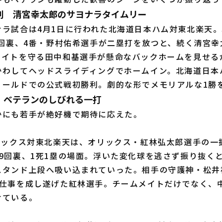
利 清宮幸太郎のサヨナラタイムリー
ラ試合は4月1日に行われた北海道日本ハム対東北楽天。
0回裏、4番・野村佑希選手が二塁打を放つと、続く清宮
ライトを守る田中和基選手が懸命なバックホームを見せる
かわしてヘッドスライディングでホームイン。北海道日本
ィールドでの公式戦初勝利。劇的な形でメモリアルな1勝
、ベテランのしびれる一打
にも若手が絶好機で期待に応えた。
リックス対東北楽天は、オリックス・紅林弘太郎選手の一
9回裏、1死1塁の場面。浮いた変化球を逃さず振り抜く
スタンド上段へ吸い込まれていった。相手の守護神・松井
大仕事を成し遂げた紅林選手。チームメイトだけでなく、
けている。