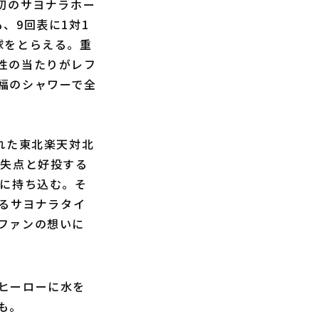
初のサヨナラホー
、9回表に1対1
球をとらえる。重
性の当たりがレフ
福のシャワーで全
れた東北楽天対北
2失点と好投する
戦に持ち込む。そ
えるサヨナラタイ
ファンの想いに
ヒーローに水を
も。