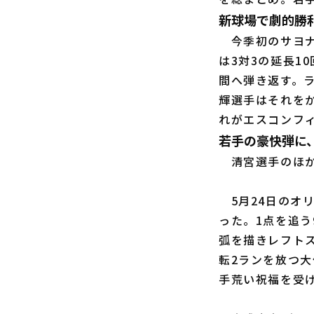
新球場で劇的勝
今季初のサヨナ
は3対3の延長1
間へ弾き返す。
輝選手はそれを
れがエスコンフ
若手の豪快弾に
清宮選手のほか
5月24日のオ
った。1点を追う
弧を描きレフト
転2ランを放つ
手荒い祝福を受