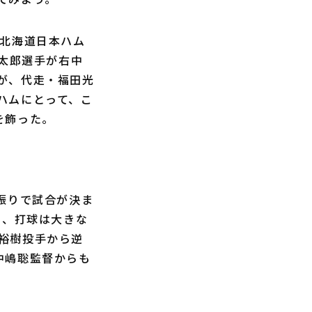
北海道日本ハム
幸太郎選手が右中
が、代走・福田光
ハムにとって、こ
を飾った。
振りで試合が決ま
と、打球は大きな
裕樹投手から逆
中嶋聡監督からも