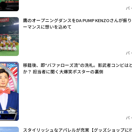
パ
鷹のオープニングダンスをDA PUMP KENZOさんが
ーマンスに想いを込めて
パ
移籍後、即“バファローズ流”の洗礼。影武者コンビは
か？ 担当者に聞く大爆笑ポスターの裏側
パ
スタイリッシュなアパレルが充実【グッズショップに