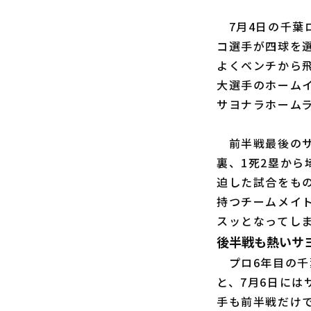
7月4日の千葉
コ選手が四球を
よくベンチから
大選手のホーム
サヨナラホーム
前半戦最後のサ
裏、1死2塁か
迫した試合をも
持つチームメイ
スッとなってし
後半戦も熱いサ
プロ6年目の千
と、7月6日に
手も前半戦だけ