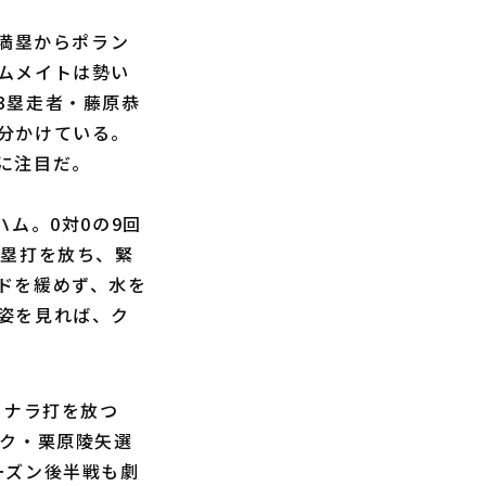
満塁からポラン
ムメイトは勢い
3塁走者・藤原恭
分かけている。
に注目だ。
ム。0対0の9回
二塁打を放ち、緊
ドを緩めず、水を
姿を見れば、ク
ヨナラ打を放つ
ンク・栗原陵矢選
ーズン後半戦も劇