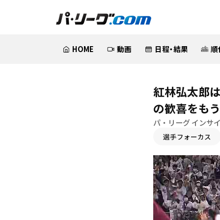
HOME
動画
日程・結果
順
紅林弘太郎は
の歓喜をも
パ・リーグ インサ
選手フォーカス