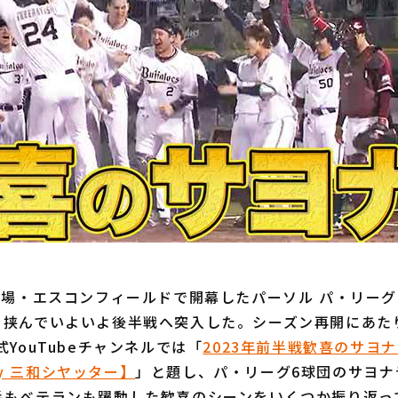
球場・エスコンフィールドで開幕したパーソル パ・リー
を挟んでいよいよ後半戦へ突入した。シーズン再開にあた
式YouTubeチャンネルでは「
2023年前半戦歓喜のサヨ
 by 三和シヤッター】
」と題し、パ・リーグ6球団のサヨナ
手もベテランも躍動した歓喜のシーンをいくつか振り返っ