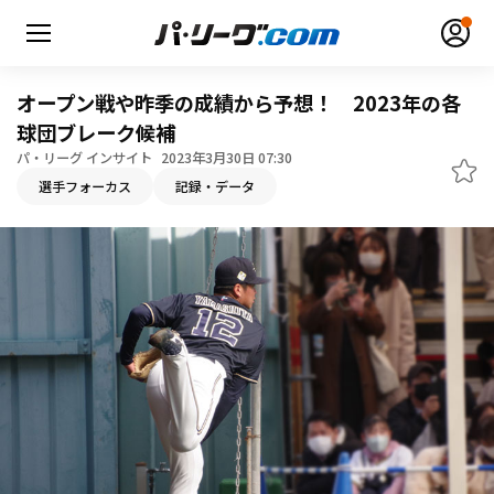
オープン戦や昨季の成績から予想！ 2023年の各
球団ブレーク候補
パ・リーグ インサイト
2023年3月30日 07:30
選手フォーカス
記録・データ
無料アカウント登録
ログイン
HOME
動画
日程・結果
順位表･成績
1軍公式戦
選手名鑑