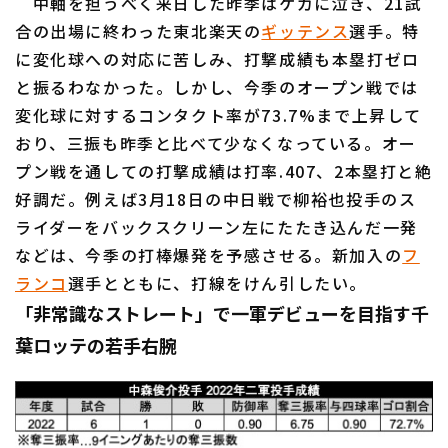
中軸を担うべく来日した昨季はケガに泣き、21試
合の出場に終わった東北楽天の
ギッテンス
選手。特
に変化球への対応に苦しみ、打撃成績も本塁打ゼロ
と振るわなかった。しかし、今季のオープン戦では
変化球に対するコンタクト率が73.7%まで上昇して
おり、三振も昨季と比べて少なくなっている。オー
プン戦を通しての打撃成績は打率.407、2本塁打と絶
好調だ。例えば3月18日の中日戦で柳裕也投手のス
ライダーをバックスクリーン左にたたき込んだ一発
などは、今季の打棒爆発を予感させる。新加入の
フ
ランコ
選手とともに、打線をけん引したい。
「非常識なストレート」で一軍デビューを目指す千
葉ロッテの若手右腕