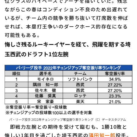
位クラスのハイペースでアーチを描いていた。残念
ながらこの春はコンディション不良のため出遅れて
いるが、チーム内の競争を勝ち抜いて打席数を伸ば
せれば、本塁打王争いのダークホース的存在になる
可能性もある。
悔しさ残るルーキーイヤーを経て、飛躍を期する埼
玉西武のドラフト1位左腕
パ・リーグ投手 2022年チェンジアップ奪空振り率ランキング（C）データスタジアム
即戦力左腕との期待を受けて臨むも、1勝10敗と
悔しい1年目を過ごした埼玉西武の
隅田知一郎
投手。