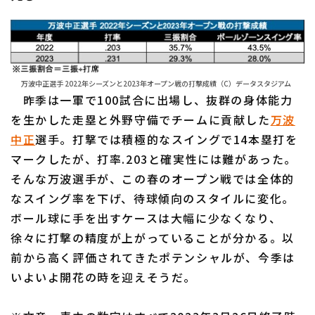
万波中正選手 2022年シーズンと2023年オープン戦の打撃成績（C）データスタジアム
昨季は一軍で100試合に出場し、抜群の身体能力
を生かした走塁と外野守備でチームに貢献した
万波
中正
選手。打撃では積極的なスイングで14本塁打を
マークしたが、打率.203と確実性には難があった。
そんな万波選手が、この春のオープン戦では全体的
なスイング率を下げ、待球傾向のスタイルに変化。
ボール球に手を出すケースは大幅に少なくなり、
徐々に打撃の精度が上がっていることが分かる。以
前から高く評価されてきたポテンシャルが、今季は
いよいよ開花の時を迎えそうだ。