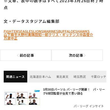
※文章、表中の数字はすべて2023年3月26日終了時
点
文・データスタジアム編集部
FIGHTERS
EAGLES
LIONS
MARINES
BUFFALOES
HAWKS
山下舜平大
野村勇
隅田知一郎
クリス・ギッテンス
中森俊介
万波中正
前の記事
次の記事
前の記事へ
次の記事へ
関連ニュース
北海道日本ハム
東北楽天
埼玉西武
千葉ロッテ
3月30日パーソル パ・リーグ開幕！ パ・リー
グ6球団監督が会見で思い語る
パ・リーグ インサイト