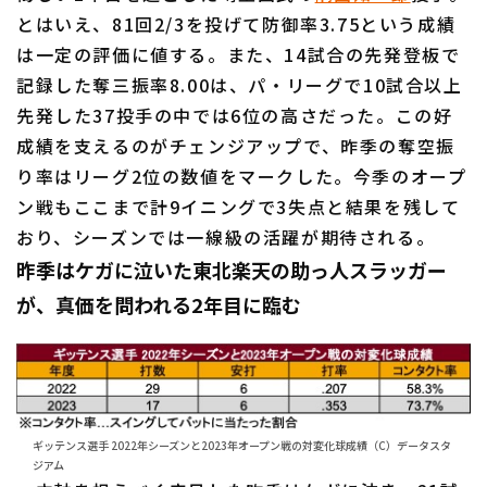
とはいえ、81回2/3を投げて防御率3.75という成績
は一定の評価に値する。また、14試合の先発登板で
記録した奪三振率8.00は、パ・リーグで10試合以上
先発した37投手の中では6位の高さだった。この好
成績を支えるのがチェンジアップで、昨季の奪空振
り率はリーグ2位の数値をマークした。今季のオープ
ン戦もここまで計9イニングで3失点と結果を残して
おり、シーズンでは一線級の活躍が期待される。
昨季はケガに泣いた東北楽天の助っ人スラッガー
が、真価を問われる2年目に臨む
ギッテンス選手 2022年シーズンと2023年オープン戦の対変化球成績（C）データスタ
ジアム