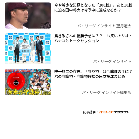
今や希少な記録となった「200勝」。あと10勝
に迫る田中将大は今季中に達成なるか？
パ・リーグ インサイト 望月遼太
鳥谷敬さんの優勝予想は？？ お笑いトリオ・
ハナコとトークセッション
パ・リーグ インサイト
唯一無二の存在、「守り神」は今季誰の手に？
パの守護神・守護神候補の圧巻投球まとめ
パ・リーグ インサイト編集部
記事提供：