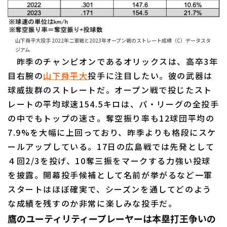
山下舜平大投手 2022年二軍戦と2023年オープン戦のストレート成績（C）データスタ
ジアム
利用規約
プライバシーポリシー
昨季のチャンピオンであるオリックスは、高卒3年
目右腕の
山下舜平大
投手に注目したい。彼の武器は
運営会社
（別ウィンドウで開く）
よくある質問
球威抜群のストレートだ。オープン戦で投じたスト
特定商取引法の表示
アルバイト募集
（別ウィンドウで開く
レートの平均球速154.5キロは、パ・リーグの全投手
の中でもトップの速さ。奪空振り率も12球団平均の
7.9%を大幅に上回っており、昨季よりも格段にスケ
ールアップしている。17日の広島戦では先発として
４回2/3を投げ、10奪三振をマークする力強い投球
を披露。開幕投手候補として名前が挙がるなど一軍
スタートはほぼ確実で、シーズンを通してどのよう
な成績を残すのか非常に楽しみな投手だ。
鷹のユーティリティープレーヤーは本塁打王争いの