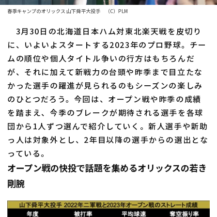
春季キャンプのオリックス 山下舜平大投手 （C）PLM
ファーム東地区
選手名鑑トップ
ニュース
3月30日の北海道日本ハム対東北楽天戦を皮切り
ファーム中地区
北海道日本ハムファイターズ
に、いよいよスタートする2023年のプロ野球。チー
ファーム西地区
ムの順位や個人タイトル争いの行方はもちろんだ
東北楽天ゴールデンイーグルス
が、それに加えて新戦力の台頭や昨季まで目立たな
交流戦
埼玉西武ライオンズ
かった選手の躍進が見られるのもシーズンの楽しみ
設定
のひとつだろう。今回は、オープン戦や昨季の成績
千葉ロッテマリーンズ
を踏まえ、今季のブレークが期待される選手を各球
オリックス・バファローズ
団から1人ずつ選んで紹介していく。新人選手や新助
っ人は対象外とし、2年目以降の選手からの選出とな
福岡ソフトバンクホークス
っている。
オープン戦の快投で話題を集めるオリックスの若き
剛腕