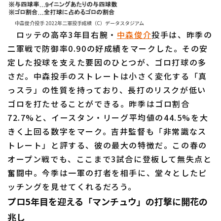
中森俊介投手 2022年二軍投手成績（C）データスタジアム
ロッテの高卒3年目右腕・
中森俊介
投手は、昨季の
二軍戦で防御率0.90の好成績をマークした。その安
定した投球を支えた要因のひとつが、ゴロ打球の多
さだ。中森投手のストレートは小さく変化する「真
っスラ」の性質を持っており、長打のリスクが低い
ゴロを打たせることができる。昨季はゴロ割合
72.7%と、イースタン・リーグ平均値の44.5%を大
きく上回る数字をマーク。吉井監督も「非常識なス
トレート」と評する、彼の最大の特徴だ。この春の
オープン戦でも、ここまで3試合に登板して無失点と
奮闘中。今季は一軍の打者を相手に、堂々としたピ
ッチングを見せてくれるだろう。
プロ5年目を迎える「マンチュウ」の打撃に開花の
兆し