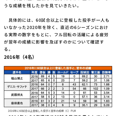
うな成績を残したかを見ていきたい。
具体的には、60試合以上に登板した投手が一人も
いなかった2020年を除く、直近の6シーズンにおけ
利用規約
プライバシーポリシー
る実際の数字をもとに、フル回転の活躍による疲労
運営会社
（別ウィンドウで開く）
よくある質問
が翌年の成績に影響を及ぼすのかについて確認す
る。
特定商取引法の表示
アルバイト募集
（別ウィンドウで開く
2016年（4名）
2016年に60試合以上登板した投手と翌年の成績（C）PLM