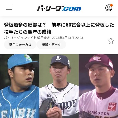
登板過多の影響は？ 前年に60試合以上に登板した
投手たちの翌年の成績
パ・リーグ インサイト 望月遼太
2023年1月23日 22:05
選手フォーカス
記録・データ
無料アカウント登録
ログイン
HOME
動画
日程・結果
順位表･成績
1軍公式戦
選手名鑑