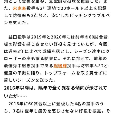
角として登板を重ね、支配的な投球を披露した。ま
た、
宋家豪
投手も2年連続で20ホールド以上を記録
して防御率も2点台と、安定したピッチングでブルペ
ンを支えた。
益田投手は2019年と2020年には前年の60試合登
板の影響を感じさせない好投を見せていたが、今回
は過去3年に比べて成績を落とし、シーズン途中にク
ローザーの座も譲る結果に。それに加えて、前年の
最優秀中継ぎ投手である
堀瑞輝
投手は防御率5.82と
極度の不振に陥り、トップフォームを取り戻せずに
苦しいシーズンを送った。
2016年以降は、隔年で全く異なる傾向が示されて
いたが……
2016年に60試合以上に登板した4名の投手のう
ち、3名は翌年も疲労を感じさせない好投を披露。そ