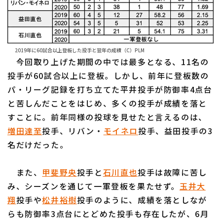
2019年に60試合以上登板した投手と翌年の成績（C）PLM
今回取り上げた期間の中では最多となる、11名の
投手が60試合以上に登板。しかし、前年に登板数の
パ・リーグ記録を打ち立てた平井投手が防御率4点台
と苦しんだことをはじめ、多くの投手が成績を落と
すことに。前年同様の投球を見せたと言えるのは、
増田達至
投手、リバン・
モイネロ
投手、益田投手の3
名だけだった。
また、
甲斐野央
投手と
石川直也
投手は故障に苦し
み、シーズンを通じて一軍登板を果たせず。
玉井大
翔
投手や
松井裕樹
投手のように、成績を落としなが
らも防御率3点台にとどめた投手も存在したが、6月