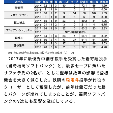
2017年に60試合以上登板した投手と翌年の成績（C）PLM
2017年に最優秀中継ぎ投手を受賞した岩嵜翔投手
（当時福岡ソフトバンク）と、最多セーブに輝いた
サファテ氏の2名が、ともに翌年は故障の影響で登板
機会を大きく減らした。鉄腕の
森唯斗
投手が代役の
クローザーとして奮闘したが、前年は盤石だった勝
ちパターンが崩れてしまったことが、福岡ソフトバ
ンクのV逸にも影響を及ぼしている。