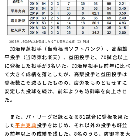
2018年に60試合以上登板した投手と翌年の成績（C）PLM
加治屋蓮投手（当時福岡ソフトバンク）、高梨雄
平投手（当時東北楽天）、益田投手と、70試合以上
に登板した投手が3名いた。加治屋投手は前年に比べ
て大きく成績を落としたが、高梨投手と益田投手は
登板数こそ減らしたものの、疲労をものともせずに
安定した投球を続け、前年よりも防御率を向上させ
た。
また、パ・リーグ記録となる81試合に登板を果た
した
平井克典
投手をはじめ、それ以外の投手も軒並
み前年以上の成績を残した。8名のうち、防御率を大