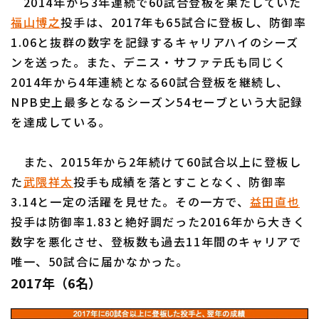
2014年から3年連続で60試合登板を果たしていた
福山博之
投手は、2017年も65試合に登板し、防御率
1.06と抜群の数字を記録するキャリアハイのシーズ
ンを送った。また、デニス・サファテ氏も同じく
2014年から4年連続となる60試合登板を継続し、
NPB史上最多となるシーズン54セーブという大記録
を達成している。
また、2015年から2年続けて60試合以上に登板し
た
武隈祥太
投手も成績を落とすことなく、防御率
3.14と一定の活躍を見せた。その一方で、
益田直也
投手は防御率1.83と絶好調だった2016年から大きく
数字を悪化させ、登板数も過去11年間のキャリアで
唯一、50試合に届かなかった。
2017年（6名）