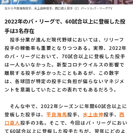
ファーム東地区
左から平良海馬投手、水上由伸投手、西口直人投手（C）パーソル パ・リーグTV
選手名鑑トップ
ニュース
ファーム中地区
2022年のパ・リーグで、60試合以上に登板した投
北海道日本ハムファイターズ
手は3名存在
ファーム西地区
東北楽天ゴールデンイーグルス
投手分業が進んだ現代野球においては、リリーフ
交流戦
投手の稼働率も重要となりつつある。実際、2022年
埼玉西武ライオンズ
のパ・リーグにおいて、70試合以上に登板した投手
設定
千葉ロッテマリーンズ
は一人もいなかった。新型コロナウイルスの影響で
離脱する投手が多かったこともあるが、この数字
オリックス・バファローズ
は、各球団が特定の投手に負担が偏らないマネジメ
ントを意識していたことの表れでもあるだろう。
福岡ソフトバンクホークス
そんな中で、2022年シーズンに年間60試合以上に
登板した投手は、
平良海馬
投手、
水上由伸
投手、
西
口直人
投手の3名。そこで、今回はパ・リーグにおい
て60試合以上に登板した投手たちが、翌年にどのよ