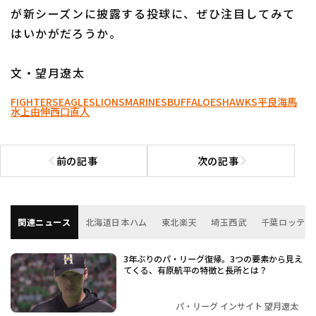
が新シーズンに披露する投球に、ぜひ注目してみて
はいかがだろうか。
文・望月遼太
FIGHTERS
EAGLES
LIONS
MARINES
BUFFALOES
HAWKS
平良海馬
水上由伸
西口直人
前の記事
次の記事
前の記事へ
次の記事へ
関連ニュース
北海道日本ハム
東北楽天
埼玉西武
千葉ロッテ
3年ぶりのパ・リーグ復帰。3つの要素から見え
てくる、有原航平の特徴と長所とは？
パ・リーグ インサイト 望月遼太