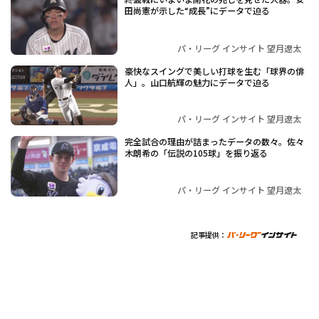
田尚憲が示した“成長”にデータで迫る
パ・リーグ インサイト 望月遼太
豪快なスイングで美しい打球を生む「球界の俳
人」。山口航輝の魅力にデータで迫る
パ・リーグ インサイト 望月遼太
完全試合の理由が詰まったデータの数々。佐々
木朗希の「伝説の105球」を振り返る
パ・リーグ インサイト 望月遼太
記事提供：