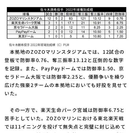
佐々木朗希投手 2022年球場別成績（C）PLM
本拠地のZOZOマリンスタジアムでは、12試合の
登板で防御率0.76、奪三振率13.12と圧倒的な数字
を記録。また、PayPayドームでは防御率1.50、京
セラドーム大阪では防御率2.25と、優勝争いを繰り
広げた強豪2チームの本拠地においても好投を見せて
いた。
その一方で、楽天生命パーク宮城は防御率6.75と
苦手としていた。ZOZOマリンにおける東北楽天戦
では11イニングを投げて無失点と完璧に封じ込めて