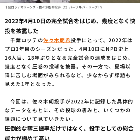
千葉ロッテマリーンズ・佐々木朗希投手（C）パーソル パ・リーグTV
ファーム東地区
選手名鑑トップ
ニュース
2022年4月10日の完全試合をはじめ、幾度となく快
ファーム中地区
北海道日本ハムファイターズ
投を披露した
ファーム西地区
東北楽天ゴールデンイーグルス
千葉ロッテの
佐々木朗希
投手にとって、2022年は
交流戦
プロ3年目のシーズンだった。4月10日にNPB史上
埼玉西武ライオンズ
16人目、28年ぶりとなる完全試合の達成をはじめ、
設定
幾度となく圧巻の投球を披露。その一方で、夏場以
千葉ロッテマリーンズ
降に苦しむ場面がみられるなど、少なからず課題も
オリックス・バファローズ
見えた1年となった。
福岡ソフトバンクホークス
今回は、佐々木朗投手が2022年に記録した具体的
なデータをもとに、その投球の凄みと、いくつかの
課題について見ていきたい。
圧倒的な奪三振率だけではなく、投手としての総合
能力が極めて高い