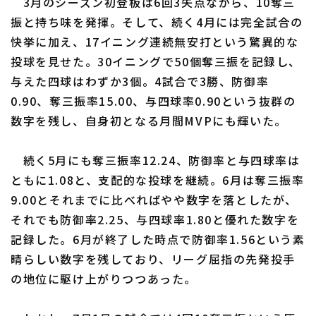
3月のシーズン初登板は6回3失点ながら、10奪三
振と持ち味を発揮。そして、続く4月には完全試合の
快挙に加え、17イニング連続無安打という驚異的な
投球を見せた。30イニングで50個奪三振を記録し、
与えた四球はわずか3個。4試合で3勝、防御率
0.90、奪三振率15.00、与四球率0.90という抜群の
数字を残し、自身初となる月間MVPにも輝いた。
続く5月にも奪三振率12.24、防御率と与四球率は
ともに1.08と、支配的な投球を継続。6月は奪三振率
9.00とそれまでに比べればやや数字を落としたが、
それでも防御率2.25、与四球率1.80と優れた数字を
記録した。6月が終了した時点で防御率1.56という素
晴らしい数字を残しており、リーグ屈指の先発投手
の地位に駆け上がりつつあった。