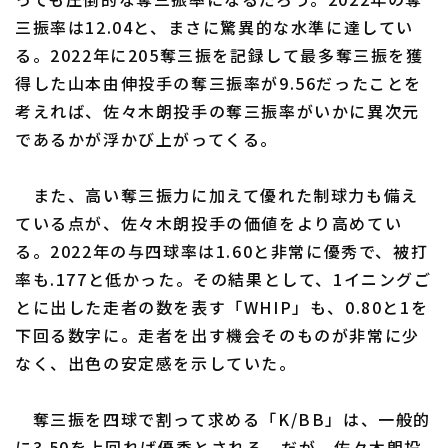
三振率は12.04と、まさに驚異的な水準に達してい
る。2022年に205奪三振を記録して最多奪三振を獲
得した山本由伸投手の奪三振率が9.56だったことを
考えれば、佐々木朗投手の奪三振率がいかに異次元
であるかが浮かび上がってくる。
また、高い奪三振力に加えて優れた制球力も備え
ている点が、佐々木朗投手の価値をより高めてい
る。2022年の与四球率は1.60と非常に優秀で、被打
率も.177と低かった。その結果として、1イニングご
とに出した走者の数を表す「WHIP」も、0.80と1を
下回る数字に。走者を出す機会そのものが非常に少
なく、出色の安定感を示していた。
奪三振を四球で割って求める「K/BB」は、一般的
に3.50を上回れば優秀とされる。だが、佐々木朗投