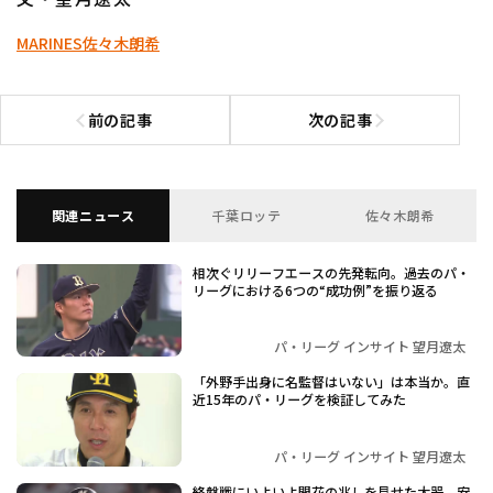
MARINES
佐々木朗希
前の記事
次の記事
前の記事へ
次の記事へ
関連ニュース
千葉ロッテ
佐々木朗希
相次ぐリリーフエースの先発転向。過去のパ・
リーグにおける6つの“成功例”を振り返る
パ・リーグ インサイト 望月遼太
「外野手出身に名監督はいない」は本当か。直
近15年のパ・リーグを検証してみた
パ・リーグ インサイト 望月遼太
終盤戦にいよいよ開花の兆しを見せた大器。安