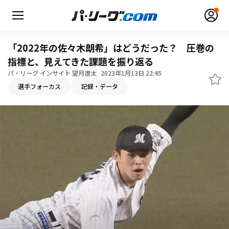
「2022年の佐々木朗希」はどうだった？ 圧巻の
指標と、見えてきた課題を振り返る
パ・リーグ インサイト 望月遼太
2023年1月13日 22:45
選手フォーカス
記録・データ
無料アカウント登録
ログイン
HOME
動画
日程・結果
順位表･成績
1軍公式戦
選手名鑑