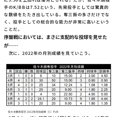
手のK/BBは7.52という、先発投手としては驚異的
な数値をたたき出している。奪三振の多さだけでな
く、投手としての総合的な能力が非常に高いという
ことだ。
序盤戦においては、まさに支配的な投球を見せた
が……
次に、2022年の月別成績を見ていこう。
佐々木朗希投手 2022年月別成績（C）PLM