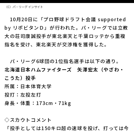
（C）パ・リーグ インサイト
ファーム東地区
選手名鑑トップ
ニュース
10月20日に「プロ野球ドラフト会議 supported
ファーム中地区
北海道日本ハムファイターズ
by リポビタンＤ」が行われた。パ・リーグでは立教
ファーム西地区
大の荘司康誠投手が東北楽天と千葉ロッテから重複
東北楽天ゴールデンイーグルス
指名を受け、東北楽天が交渉権を獲得した。
交流戦
埼玉西武ライオンズ
設定
パ・リーグ6球団の1位指名選手は以下の通り。
千葉ロッテマリーンズ
北海道日本ハムファイターズ 矢澤宏太（やざわ・
オリックス・バファローズ
こうた）投手
所属：日本体育大学
福岡ソフトバンクホークス
投打：左投左打
身長・体重：173cm・71kg
◇スカウトコメント
「投手としては150キロ超の速球を投げ、打っては今