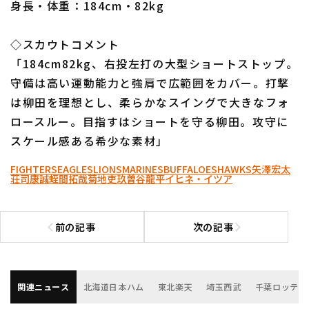
身長・体重：184cm・82kg
◇スカウトコメント
「184cm82kg、右投左打の大型ショートストップ。
守備は高い運動能力と強肩で広範囲をカバー。打撃
は柳田を理想とし、柔らかなスイングで大きなフォ
ロースルー。目指すはショートを守る柳田。攻守に
スケール感ある希少な素材」
FIGHTERS
EAGLES
LIONS
MARINES
BUFFALOES
HAWKS
矢澤宏太
荘司康誠
蛭間拓哉
菊地吏玖
曽谷龍平
イヒネ・イツア
前の記事
次の記事
前の記事へ
次の記事へ
関連ニュース
北海道日本ハム
東北楽天
埼玉西武
千葉ロッテ