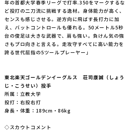
年の首都大学春季リーグで打率.350をマークするな
ど投打の二刀流に挑戦する逸材。身体能力が高く、
センスも感じさせる。逆方向に飛ばす長打力に加
え、バットコントロールも優れる。50メートル5秒
利用規約
プライバシーポリシー
台の俊足は大きな武器で、肩も強い。負けん気の強
さもプロ向きと言える。走攻守すべてに高い能力を
運営会社
（別ウィンドウで開く）
よくある質問
誇る世代屈指の5ツールプレーヤー」
特定商取引法の表示
アルバイト募集
（別ウィンドウで開く
東北楽天ゴールデンイーグルス 荘司康誠（しょう
じ・こうせい）投手
所属：立教大学
投打：右投右打
身長・体重：189cm・86kg
◇スカウトコメント