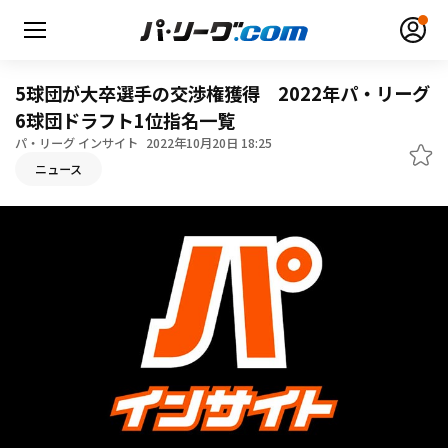
5球団が大卒選手の交渉権獲得 2022年パ・リーグ
6球団ドラフト1位指名一覧
パ・リーグ インサイト
2022年10月20日 18:25
ニュース
無料アカウント登録
ログイン
HOME
動画
日程・結果
順位表･成績
1軍公式戦
選手名鑑