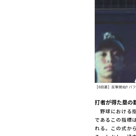
【6回裏】反撃開始!! バ
打者が得た塁の
野球における指
であるこの指標
れる。この式か