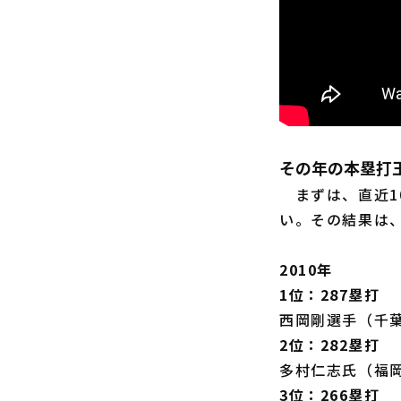
その年の本塁打
まずは、直近1
い。その結果は
2010年
1位：287塁打
西岡剛選手（千
2位：282塁打
多村仁志氏（福
3位：266塁打