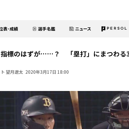
位表･成績
選手名鑑
ニュース
な指標のはずが……？ 「塁打」にまつわる
！
ト 望月遼太
2020年3月17日 18:00