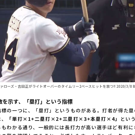
ファローズ・吉田正がライトオーバーのタイムリー2ベースヒットを放つ!! 2020/3/8 B
数を示す、「塁打」という指標
標の一つに、「塁打」というものがある。打者が得た塁
は、
「単打×1+二塁打×2+三塁打×3+本塁打×4」
とい
らもわかる通り、一般的には長打力が高い選手ほど有利に