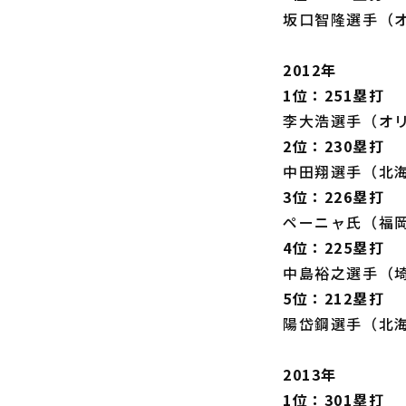
坂口智隆選手（
2012年
1位：251塁打
李大浩選手（オ
2位：230塁打
中田翔選手（北
3位：226塁打
ペーニャ氏（福
4位：225塁打
中島裕之選手（
5位：212塁打
陽岱鋼選手（北
2013年
1位：301塁打