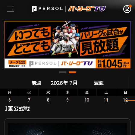
無料アカウント登録
ログイン
HOME
動画
前週
翌週
月
火
水
木
金
土
日
日程･結果
6
7
8
9
10
11
12
1軍公式戦
順位表･成績
パーソル パ・リーグ公式戦 北海道日本ハム VS 埼玉西武
1軍公式戦
選手名鑑