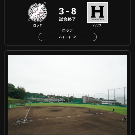
3
-
8
試合終了
ロッテ
ハヤテ
ロッテ
ハイライト
ファーム 埼玉西武 VS 横浜DeNA