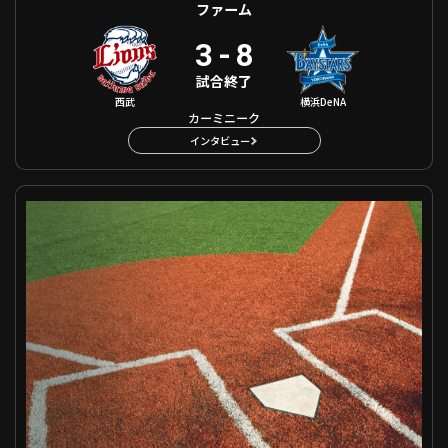
ファーム
3
-
8
試合終了
西武
横浜DeNA
カーミニーク
インタビュー
ファーム オリックス VS 阪神