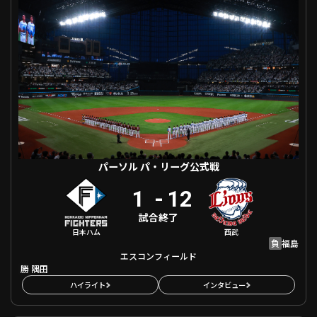
ファーム東地区
選手名鑑トップ
ニュース
北海道日本ハムファイターズ
ファーム中地区
東北楽天ゴールデンイーグルス
ファーム西地区
埼玉西武ライオンズ
千葉ロッテマリーンズ
設定
交流戦
オリックス・バファローズ
福岡ソフトバンクホークス
パーソル パ・リーグ公式戦
1
-
12
試合終了
日本ハム
西武
負
福島
エスコンフィールド
勝
隅田
ハイライト
インタビュー