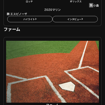
ロッテ
オリックス
負
小島
ZOZOマリン
勝
エスピノーザ
ハイライト
インタビュー
ファーム
ファーム 東北楽天 VS 北海道日本ハム
ファーム