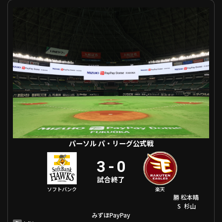
利用規約
プライバシーポリシー
パーソル パ・リーグ公式戦 福岡ソフトバンク VS 東北楽天
運営会社
（別ウィンドウで開く）
よくある質問
特定商取引法の表示
アルバイト募集
（別ウィンドウで開く
動画を検索（選手・チーム・プレー内容…）
パーソル パ・リーグ公式戦
3
-
0
試合終了
ソフトバンク
楽天
勝
松本晴
S
杉山
みずほPayPay