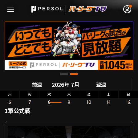
無料アカウント登録
ログイン
HOME
前週
翌週
動画
月
火
水
木
金
土
日
6
7
8
9
10
11
12
日程･結果
1軍公式戦
順位表･成績
パーソル パ・リーグ公式戦 千葉ロッテ VS 北海道日本ハム
1軍公式戦
選手名鑑