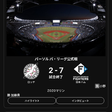
ファーム東地区
選手名鑑トップ
ニュース
北海道日本ハムファイターズ
ファーム中地区
東北楽天ゴールデンイーグルス
ファーム西地区
埼玉西武ライオンズ
千葉ロッテマリーンズ
設定
交流戦
オリックス・バファローズ
福岡ソフトバンクホークス
パーソル パ・リーグ公式戦
2
-
7
試合終了
ロッテ
日本ハム
負
小野
ZOZOマリン
勝
加藤貴
ハイライト
インタビュー