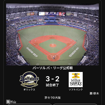
パーソル パ・リーグ公式戦 オリックス VS 福岡ソフトバンク
利用規約
プライバシーポリシー
運営会社
（別ウィンドウで開く）
よくある質問
特定商取引法の表示
アルバイト募集
（別ウィンドウで開く
動画を検索（選手・チーム・プレー内容…）
パーソル パ・リーグ公式戦
3
-
2
試合終了
オリックス
ソフトバンク
勝
椋木
京セラD大阪
負
杉山