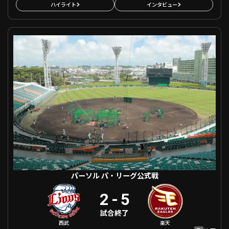
ハイライト
インタビュー
パーソル パ・リーグ公式戦 埼玉西武 VS 東北楽天
パーソル パ・リーグ公式戦
2
-
5
試合終了
西武
楽天