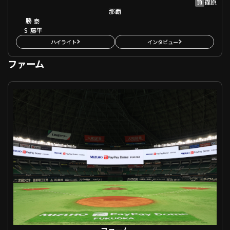
負
篠原
那覇
勝
泰
S
藤平
ハイライト
インタビュー
ファーム
ファーム 福岡ソフトバンク VS オリックス
ファーム