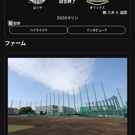
試合終了
ロッテ
オリックス
勝
S
八木
益田
ZOZOマリン
負
岩嵜
ハイライト
インタビュー
ファーム
ファーム 千葉ロッテ VS ハヤテ