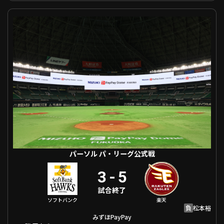
パーソル パ・リーグ公式戦 福岡ソフトバンク VS 東北楽天
利用規約
プライバシーポリシー
運営会社
（別ウィンドウで開く）
よくある質問
特定商取引法の表示
アルバイト募集
（別ウィンドウで開く
動画を検索（選手・チーム・プレー内容…）
パーソル パ・リーグ公式戦
3
-
5
試合終了
ソフトバンク
楽天
負
松本裕
みずほPayPay