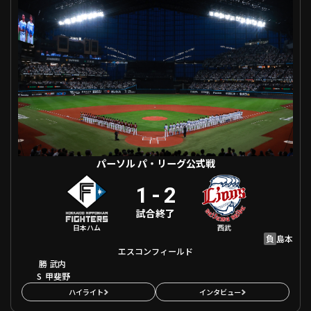
ファーム東地区
選手名鑑トップ
ニュース
北海道日本ハムファイターズ
ファーム中地区
東北楽天ゴールデンイーグルス
ファーム西地区
埼玉西武ライオンズ
千葉ロッテマリーンズ
設定
交流戦
オリックス・バファローズ
福岡ソフトバンクホークス
パーソル パ・リーグ公式戦
1
-
2
試合終了
日本ハム
西武
負
島本
エスコンフィールド
勝
武内
S
甲斐野
ハイライト
インタビュー