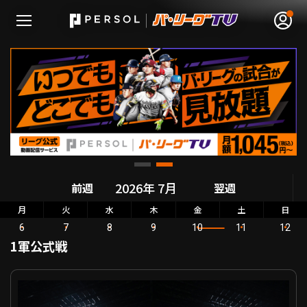
無料アカウント登録
ログイン
HOME
前週
翌週
動画
月
火
水
木
金
土
日
6
7
8
9
10
11
12
日程･結果
1軍公式戦
順位表･成績
パーソル パ・リーグ公式戦 北海道日本ハム VS 埼玉西武
1軍公式戦
選手名鑑