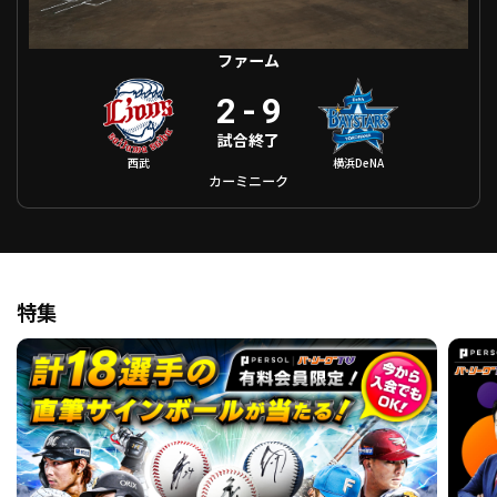
ファーム
2
-
9
試合終了
西武
横浜DeNA
カーミニーク
特集