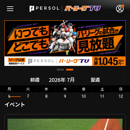
無料アカウント登録
ログイン
HOME
前週
翌週
動画
月
火
水
木
金
土
日
6
7
8
9
10
11
12
日程･結果
イベント
順位表･成績
7/6（月）配信「月曜日もパテレ行き」 IL VS
1軍公式戦
選手名鑑