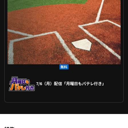
ファーム東地区
選手名鑑トップ
ニュース
北海道日本ハムファイターズ
ファーム中地区
東北楽天ゴールデンイーグルス
ファーム西地区
埼玉西武ライオンズ
千葉ロッテマリーンズ
設定
交流戦
オリックス・バファローズ
福岡ソフトバンクホークス
無料
7/6（月）配信「月曜日もパテレ行き」