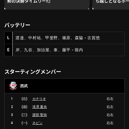
勲の決勝タイムリー!!』
ち越しとなるホー
バッテリー
L
渡邉、中村祐、甲斐野、篠原、森脇 - 古賀悠
E
岸、九谷、加治屋、泰、藤平 - 堀内
スターティングメンバー
西武
1
(右)
カナリオ
右右
2
(遊)
滝澤 夏央
右左
3
(三)
渡部 聖弥
右右
4
(一)
ネビン
右右