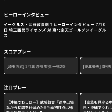
利用規約
プライバシーポリシー
ヒーローインタビュー
運営会社
（別ウィンドウで開く）
よくある質問
イーグルス・武藤敦貴選手ヒーローインタビュー 7月8
特定商取引法の表示
アルバイト募集
（別ウィンドウで開く
日 埼玉西武ライオンズ 対 東北楽天ゴールデンイーグル
ス
動画を検索（選手・チーム・プレー内容…）
スコアプレー
[埼玉西武] 1回裏 渡部 聖弥 一死2塁
[東北楽天] 3回表
注目プレー
【沖縄でわしほー】武藤敦貴『途中出場
【家族も見守る
ながら初球を仕留めた!! 今季初打点は殊
元・沖縄でうれし