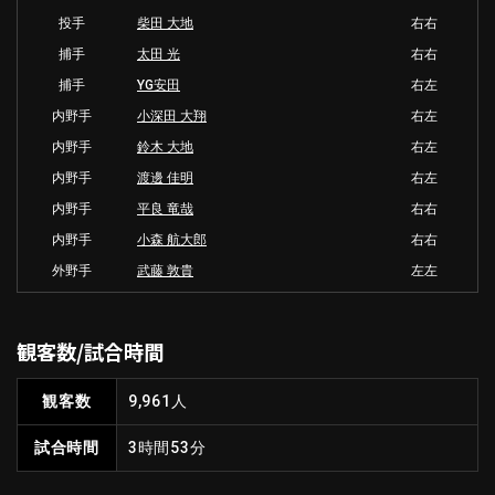
投手
柴田 大地
右右
捕手
太田 光
右右
捕手
YG安田
右左
内野手
小深田 大翔
右左
内野手
鈴木 大地
右左
内野手
渡邊 佳明
右左
内野手
平良 竜哉
右右
内野手
小森 航大郎
右右
外野手
武藤 敦貴
左左
観客数/試合時間
観客数
9,961人
試合時間
3時間53分