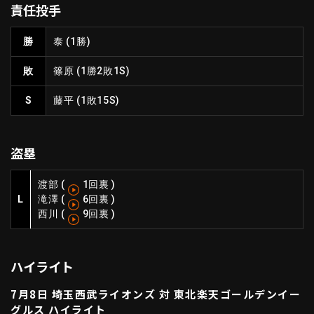
責任投手
ファーム東地区
選手名鑑トップ
ニュース
北海道日本ハムファイターズ
勝
泰
(1勝)
ファーム中地区
東北楽天ゴールデンイーグルス
敗
篠原
(1勝2敗1S)
ファーム西地区
埼玉西武ライオンズ
千葉ロッテマリーンズ
S
藤平
(1敗15S)
設定
交流戦
オリックス・バファローズ
福岡ソフトバンクホークス
盗塁
渡部
(
1回裏
)
L
滝澤
(
6回裏
)
西川
(
9回裏
)
ハイライト
7月8日 埼玉西武ライオンズ 対 東北楽天ゴールデンイー
グルス ハイライト