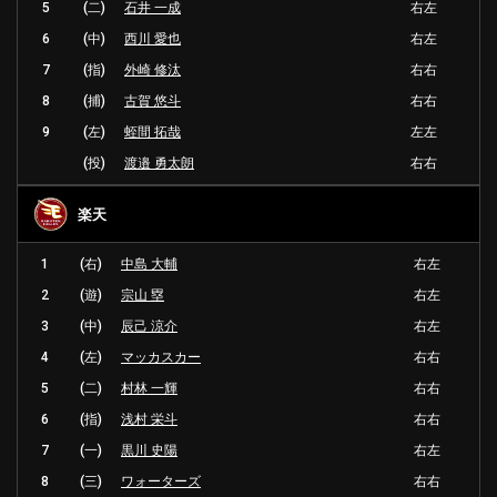
5
(二)
石井 一成
右左
6
(中)
西川 愛也
右左
7
(指)
外崎 修汰
右右
8
(捕)
古賀 悠斗
右右
9
(左)
蛭間 拓哉
左左
(投)
渡邉 勇太朗
右右
楽天
1
(右)
中島 大輔
右左
2
(遊)
宗山 塁
右左
3
(中)
辰己 涼介
右左
4
(左)
マッカスカー
右右
5
(二)
村林 一輝
右右
6
(指)
浅村 栄斗
右右
7
(一)
黒川 史陽
右左
8
(三)
ワォーターズ
右右