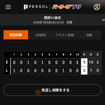
西武
楽天
VS
2026年7月8日(水)18:30 那覇
試合詳細
1球速報
テキスト速報
成績
無料アカウント登録
ログイン
HOME
1
2
3
4
5
6
7
8
9
10
R
H
E
E
0
0
1
0
1
0
0
0
0
3
5
10
2
動画
L
1
0
0
0
0
0
0
1
0
0
2
7
0
日程･結果
見逃し視聴をする
順位表･成績
1軍公式戦
選手名鑑