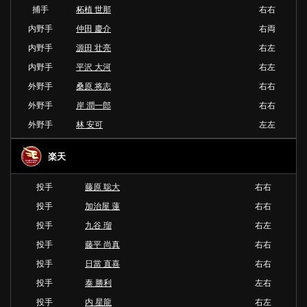
捕手
柘植 世那
右右
内野手
仲田 慶介
右両
内野手
源田 壮亮
右左
内野手
平沢 大河
右左
外野手
桑原 将志
右右
外野手
岸 潤一郎
右右
外野手
林 安可
左左
楽天
投手
藤原 聡大
右右
投手
加治屋 蓮
右右
投手
九谷 瑠
右左
投手
藤平 尚真
右右
投手
日當 直喜
右右
投手
泰 勝利
左右
投手
内 星龍
右左