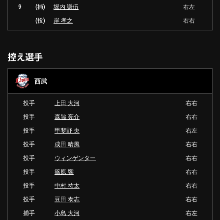
9
(捕)
堀内 謙伍
右左
(投)
岸 孝之
右右
控え選手
西武
投手
上田 大河
右右
投手
森脇 亮介
右右
投手
甲斐野 央
右左
投手
成田 晴風
右右
投手
ウィンゲンター
右右
投手
篠原 響
右右
投手
中村 祐太
右右
投手
豆田 泰志
右右
捕手
小島 大河
右左