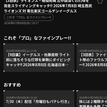
【3回表】ライオンズ・蛭間拓哉 左中間深くの打球を
背走スライディングキャッチ!! 2026年7月8日 埼玉西武
ファーム東地区
選手名鑑トップ
ライオンズ 対 東北楽天ゴールデンイーグルス
ニュース
北海道日本ハムファイターズ
ファーム中地区
これぞ「プロ」なファインプレー!!
東北楽天ゴールデンイーグルス
2026年07月08日(水) 19:17
ファーム西地区
埼玉西武ライオンズ
千葉ロッテマリーンズ
設定
交流戦
これぞ「プロ」なファインプレー!!
オリックス・バファローズ
福岡ソフトバンクホークス
2026年08月08日(土) 17:45
2026年08月08日(土) 15:
【9回裏】イーグルス・佐藤直樹 ライト
【3回表】ファイ
前に落ちそうな打球を果敢にダイビング
ト際のファウル
キャッチ!! 2026年8月8日 北海道日本ハ
ー!! 2026年8
ムファイターズ 対 東北楽天ゴールデン
イターズ 対 東
イーグルス
ルス
おすすめ
2026年07月30日(木) 21:00
2026年07月30日(木) 12:
7/30（木）配信「月曜日もパテレ行き」
体には２種類タ
実践者も多数「