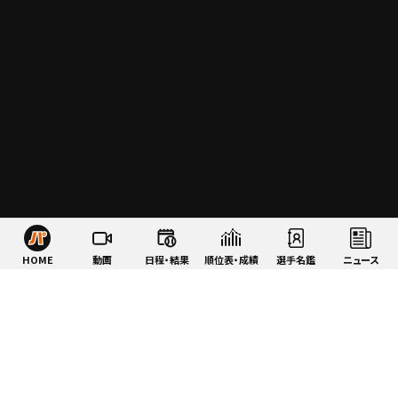
HOME
動画
日程・結果
順位表・成績
選手名鑑
ニュース
特集