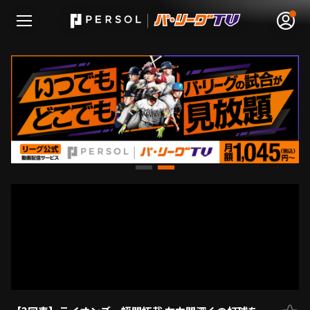
無料アカウント登録
ログイン
HOME
動画
日程･結果
順位表･成績
1軍公式戦
選手名鑑