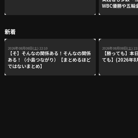
WBC優勝や五輪
レーナーが登場【P'
【鴻江理論】【
利用規約
プライバシーポリシー
新着
運営会社
（別ウィンドウで開く）
よくある質問
2026年08月08日(土) 22:10
2026年08月08日(土) 22:
特定商取引法の表示
アルバイト募集
（別ウィンドウで開く
【そ】そんなの関係ある！そんなの関係
【勝っても】本日
ある！（小島つながり）【まとめるほど
ても】(2026年8
ではないまとめ】
動画を検索（選手・チーム・プレー内容…）