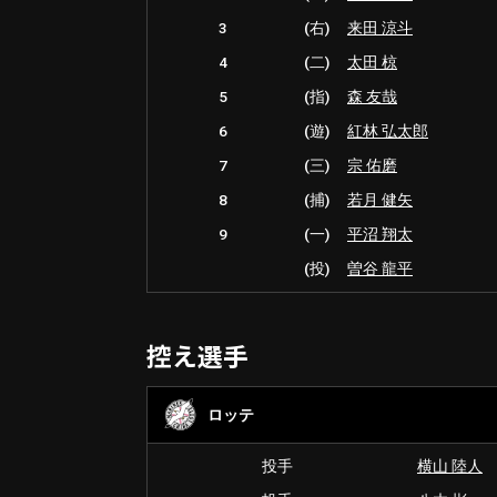
3
(右)
来田 涼斗
4
(二)
太田 椋
5
(指)
森 友哉
6
(遊)
紅林 弘太郎
7
(三)
宗 佑磨
8
(捕)
若月 健矢
9
(一)
平沼 翔太
(投)
曽谷 龍平
控え選手
ロッテ
投手
横山 陸人