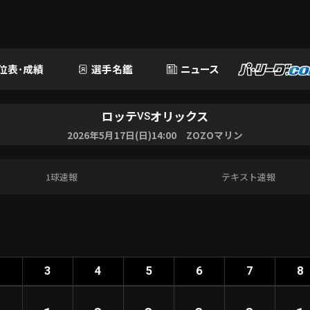
位表･成績
選手名鑑
ニュース
ロッテ
オリックス
VS
2026年5月17日(日)14:00 ZOZOマリン
1球速報
テキスト速報
2
3
4
5
6
7
8