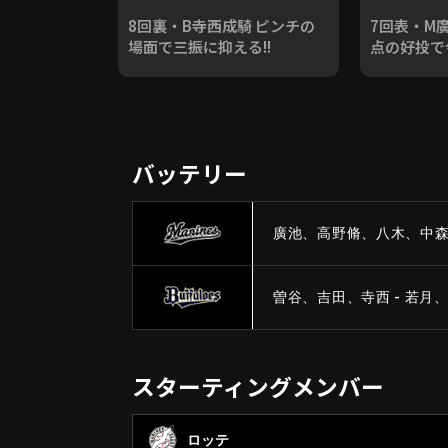
8回裏・B寺西成騎 ピンチの
7回表・M廣
場面で三振に抑える!!
点の好投で
バッテリー
廣池、高野脩、八木、中森 
曽谷、吉田、寺西 - 若月
スターティングメンバー
ロッテ