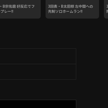
・B宗佑磨 好反応でフ
3回表・B太田椋 左中間への
プレー!!
先制ソロホームラン!!