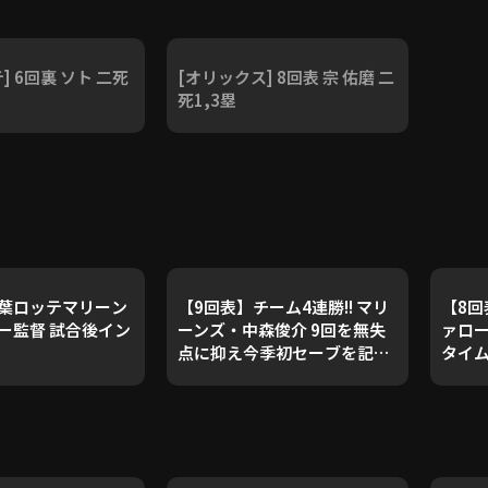
] 6回裏 ソト 二死
[オリックス] 8回表 宗 佑磨 二
死1,3塁
千葉ロッテマリーン
【9回表】チーム4連勝!! マリ
【8回
ー監督 試合後イン
ーンズ・中森俊介 9回を無失
ァロー
点に抑え今季初セーブを記
タイム
録!! 2026年5月17日 千葉ロッ
202
テマリーンズ 対 オリックス・
リーン
バファローズ
ァロ