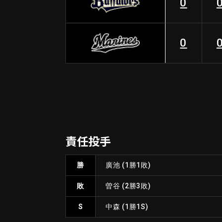
0
0
責任投手
勝
廣池
(1勝1敗)
敗
曽谷
(2勝3敗)
S
中森
(1勝1S)