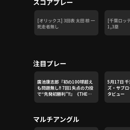
スコアプレー
[オリックス] 3回表 太田 椋 一
[千葉ロッテ
死走者無し
1,3塁
注目プレー
廣池康志郎『初の100球超え
5月17日 
も問題無し!! 7回1失点の力投
ズ・サブロ
で“先発初勝利”!!』《THE
タビュー
FEATURE PLAYER》
マルチアングル