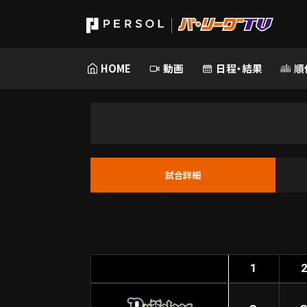
HOME
動画
日程・結果
順
試合詳細
1