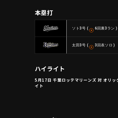
本塁打
ソト
3号
(
6回裏3ラン
)
太田
3号
(
3回表ソロ
)
ハイライト
5月17日 千葉ロッテマリーンズ 対 オリ
イト