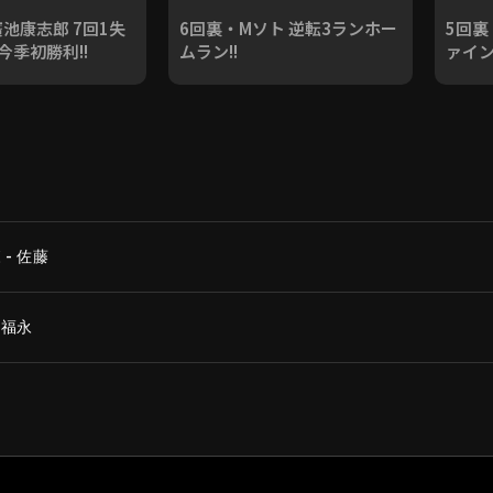
池康志郎 7回1失
6回裏・Mソト 逆転3ランホー
5回裏
今季初勝利!!
ムラン!!
ァイン
- 佐藤
、福永