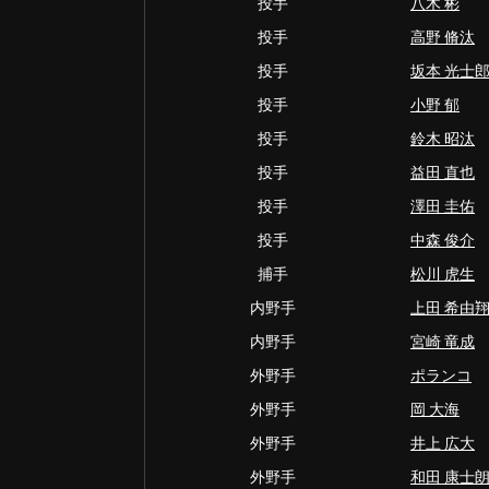
投手
八木 彬
投手
高野 脩汰
投手
坂本 光士
投手
小野 郁
投手
鈴木 昭汰
投手
益田 直也
投手
澤田 圭佑
投手
中森 俊介
捕手
松川 虎生
内野手
上田 希由
内野手
宮崎 竜成
外野手
ポランコ
外野手
岡 大海
外野手
井上 広大
外野手
和田 康士