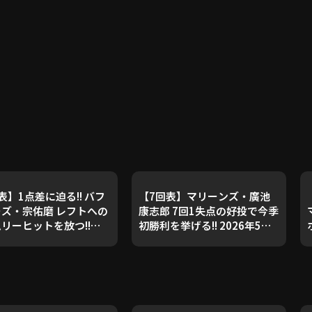
表】1点差に迫る!! バフ
【7回表】マリーンズ・廣池
ズ・宗佑磨 レフトへの
康志郎 7回1失点の好投で今季
リーヒットを放つ!!
初勝利を挙げる!! 2026年5月
6年5月17日 千葉ロッテマ
17日 千葉ロッテマリーンズ
ズ 対 オリックス・バフ
対 オリックス・バファローズ
ーズ