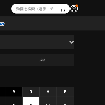
動画を検索（選手・チーム・プレー内容…）
成績
9
R
H
E