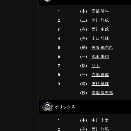
1
(中)
高部 瑛斗
2
(二)
小川 龍成
3
(右)
西川 史礁
4
(左)
山口 航輝
5
(捕)
佐藤 都志也
6
(一)
池田 来翔
7
(指)
ソト
8
(三)
寺地 隆成
9
(遊)
友杉 篤輝
(投)
廣池 康志郎
オリックス
1
(中)
中川 圭太
2
(左)
西川 龍馬