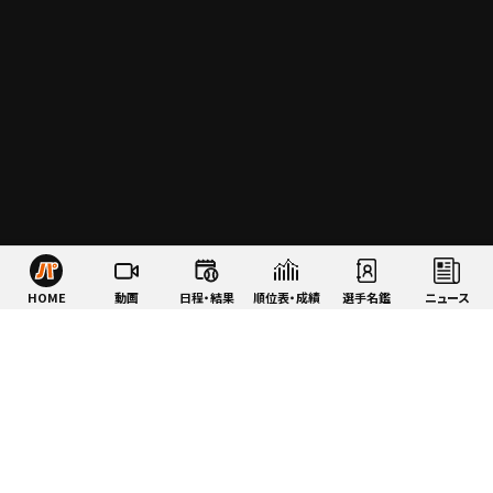
HOME
動画
日程・結果
順位表・成績
選手名鑑
ニュース
特集