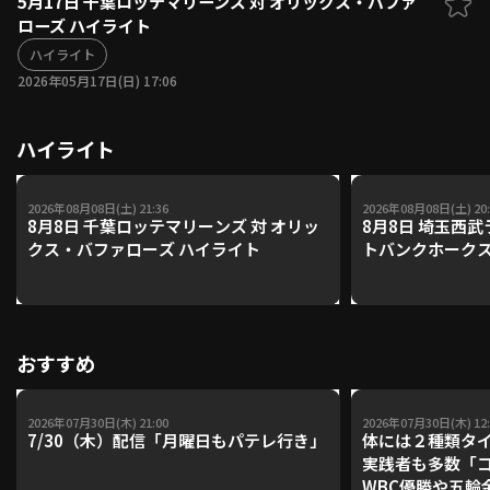
5月17日 千葉ロッテマリーンズ 対 オリックス・バファ
ローズ ハイライト
ファーム東地区
選手名鑑トップ
ニュース
ハイライト
北海道日本ハムファイターズ
ファーム中地区
2026年05月17日(日) 17:06
東北楽天ゴールデンイーグルス
ファーム西地区
埼玉西武ライオンズ
ハイライト
千葉ロッテマリーンズ
設定
交流戦
オリックス・バファローズ
福岡ソフトバンクホークス
2026年08月08日(土) 21:36
2026年08月08日(土) 20:
8月8日 千葉ロッテマリーンズ 対 オリッ
8月8日 埼玉西武
クス・バファローズ ハイライト
トバンクホークス
おすすめ
2026年07月30日(木) 21:00
2026年07月30日(木) 12:
7/30（木）配信「月曜日もパテレ行き」
体には２種類タ
実践者も多数「
WBC優勝や五輪