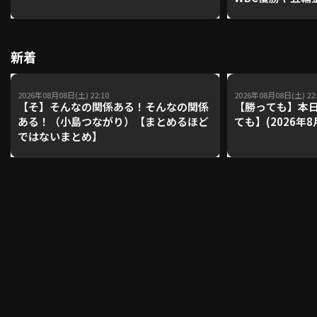
レーナーが登場【P'
【鴻江理論】【
利用規約
プライバシーポリシー
新着
運営会社
（別ウィンドウで開く）
よくある質問
2026年08月08日(土) 22:10
2026年08月08日(土) 22:
【そ】そんなの関係ある！そんなの関係
【勝っても】本日
特定商取引法の表示
アルバイト募集
（別ウィンドウで開く
ある！（小島つながり）【まとめるほど
ても】(2026年8
ではないまとめ】
動画を検索（選手・チーム・プレー内容…）