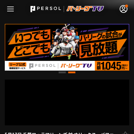
無料アカウント登録
ログイン
HOME
動画
日程･結果
順位表･成績
1軍公式戦
選手名鑑