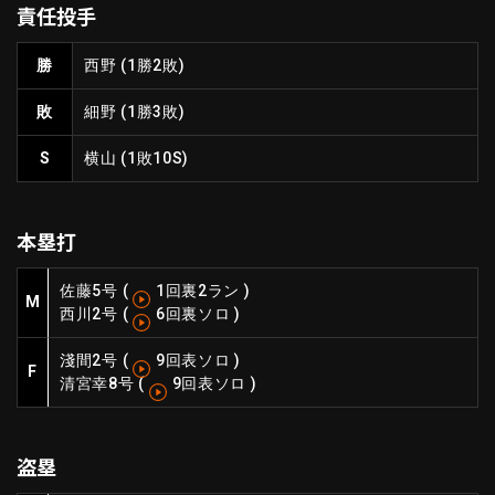
責任投手
ファーム東地区
選手名鑑トップ
ニュース
北海道日本ハムファイターズ
勝
西野
(1勝2敗)
ファーム中地区
東北楽天ゴールデンイーグルス
敗
細野
(1勝3敗)
ファーム西地区
埼玉西武ライオンズ
千葉ロッテマリーンズ
S
横山
(1敗10S)
設定
交流戦
オリックス・バファローズ
福岡ソフトバンクホークス
本塁打
佐藤
5号
(
1回裏2ラン
)
M
西川
2号
(
6回裏ソロ
)
淺間
2号
(
9回表ソロ
)
F
清宮幸
8号
(
9回表ソロ
)
盗塁