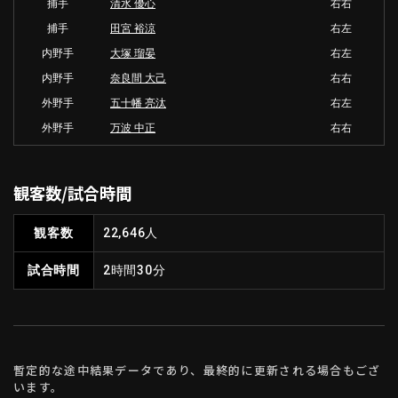
捕手
清水 優心
右右
捕手
田宮 裕涼
右左
内野手
大塚 瑠晏
右左
内野手
奈良間 大己
右右
外野手
五十幡 亮汰
右左
外野手
万波 中正
右右
観客数/試合時間
観客数
22,646人
試合時間
2時間30分
暫定的な途中結果データであり、最終的に更新される場合もござ
います。