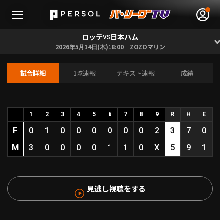
ロッテ
日本ハム
VS
2026年5月14日(木)18:00 ZOZOマリン
試合詳細
1球速報
テキスト速報
成績
無料アカウント登録
ログイン
HOME
1
2
3
4
5
6
7
8
9
R
H
E
F
0
1
0
0
0
0
0
0
2
3
7
0
動画
M
3
0
0
0
0
1
1
0
X
5
9
1
日程･結果
見逃し視聴をする
順位表･成績
1軍公式戦
選手名鑑