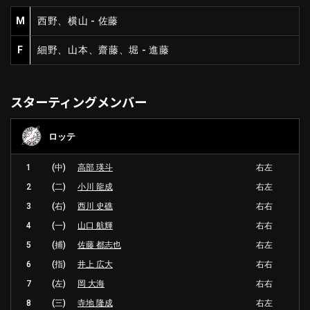
M
西野、横山 - 佐藤
F
細野、山本、齋藤、堀 - 進藤
スターティングメンバー
ロッテ
1
(中)
高部 瑛斗
右左
2
(二)
小川 龍成
右左
3
(右)
西川 史礁
右右
4
(一)
山口 航輝
右右
5
(捕)
佐藤 都志也
右左
6
(指)
井上 広大
右右
7
(左)
岡 大海
右右
8
(三)
寺地 隆成
右左