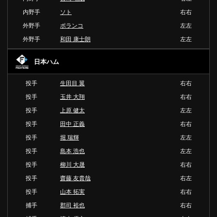
内野手
ソト
右右
外野手
ポランコ
左左
外野手
和田 康士朗
左左
日本ハム
投手
生田目 翼
右右
投手
玉井 大翔
右右
投手
上原 健太
左左
投手
田中 正義
右右
投手
堀 瑞輝
左左
投手
島本 浩也
左左
投手
柳川 大晟
右右
投手
齋藤 友貴哉
右左
投手
山本 拓実
右右
捕手
郡司 裕也
右右