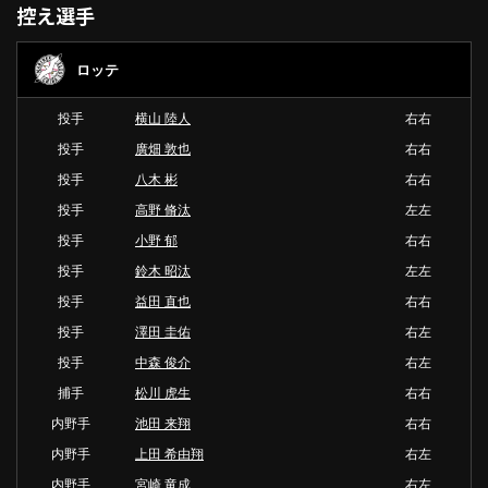
控え選手
ロッテ
投手
横山 陸人
右右
投手
廣畑 敦也
右右
投手
八木 彬
右右
投手
高野 脩汰
左左
投手
小野 郁
右右
投手
鈴木 昭汰
左左
投手
益田 直也
右右
投手
澤田 圭佑
右左
投手
中森 俊介
右左
捕手
松川 虎生
右右
内野手
池田 来翔
右右
内野手
上田 希由翔
右左
内野手
宮崎 竜成
右左