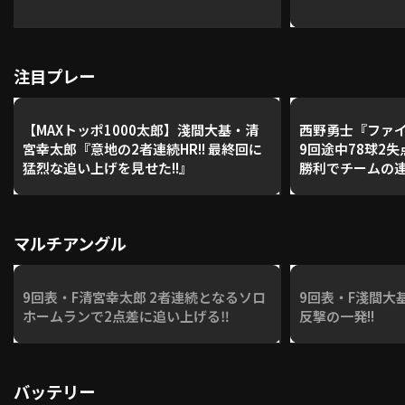
注目プレー
【MAXトッポ1000太郎】淺間大基・清
西野勇士『ファ
宮幸太郎『意地の2者連続HR!! 最終回に
9回途中78球2失点
猛烈な追い上げを見せた!!』
勝利でチームの連
FEATURE PLAY
マルチアングル
9回表・F清宮幸太郎 2者連続となるソロ
9回表・F淺間大
ホームランで2点差に追い上げる‼
反撃の一発!!
バッテリー