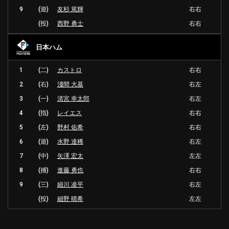
9
(遊)
友杉 篤輝
右右
(投)
西野 勇士
右右
日本ハム
1
(二)
カストロ
右右
2
(右)
淺間 大基
右左
3
(一)
清宮 幸太郎
右左
4
(指)
レイエス
右右
5
(左)
野村 佑希
右右
6
(遊)
水野 達稀
右左
7
(中)
矢澤 宏太
左左
8
(捕)
進藤 勇也
右右
9
(三)
細川 凌平
右左
(投)
細野 晴希
左左