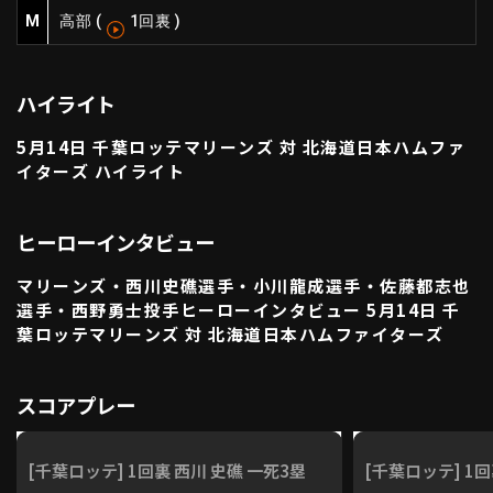
M
高部
(
1回裏
)
利用規約
プライバシーポリシー
運営会社
（別ウィンドウで開く）
よくある質問
ハイライト
特定商取引法の表示
アルバイト募集
（別ウィンドウで開く
5月14日 千葉ロッテマリーンズ 対 北海道日本ハムファ
イターズ ハイライト
動画を検索（選手・チーム・プレー内容…）
ヒーローインタビュー
マリーンズ・西川史礁選手・小川龍成選手・佐藤都志也
選手・西野勇士投手ヒーローインタビュー 5月14日 千
葉ロッテマリーンズ 対 北海道日本ハムファイターズ
スコアプレー
[千葉ロッテ] 1回裏 西川 史礁 一死3塁
[千葉ロッテ] 1回