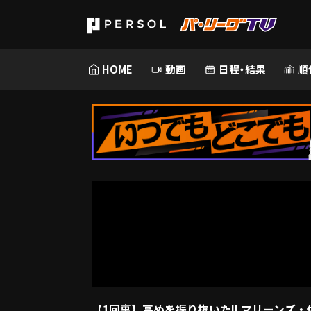
HOME
動画
日程・結果
順
【1回裏】高めを振り抜いた!! マリーンズ・佐