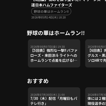
道日本ハムファイターズ
野球の華はホームラン!!
2026年05月14日(木) 18:20
野球の華はホームラン!!
2026年08月07日(金) 19:38
2026年08月07
【5回表】強烈な一撃!! バファ
【6回表】完
ローズ・来田涼斗 ライトへの
グルス・黒
ホームランで点差を広げる!!
ソロHRで先
2026年8月7日 千葉ロッテマ
2026年8
リーンズ 対 オリックス・バフ
ムファイタ
ァローズ
ールデンイ
おすすめ
2026年07月30日(木) 21:00
2026年07月30
7/30（木）配信「月曜日もパ
体には２種
テレ行き」
現役選手の