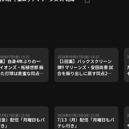
08月07日(金) 19:21
2026年08月07日(金) 18:27
裏】自身4年ぶりの一
【1回裏】バックスクリーン
 ライオンズ・柘植世那 振
弾!! マリーンズ・安田尚憲 試
いた打球は貴重な同点ホ
合を振り出しに戻す同点2ラ
!! 2026年8月7日 埼
ンHR!! 2026年8月7日 千葉ロ
ライオンズ 対 福岡ソフ
ッテマリーンズ 対 オリック
ンクホークス
ス・バファローズ
07月17日(金) 21:00
2026年07月13日(月) 21:00
7（金）配信「月曜日もパ
7/13（月）配信「月曜日もパ
行き」
テレ行き」