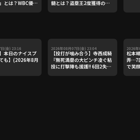
」とは？WBC優勝
髄とは？盗塁王2度獲得の金
ダルを支えた凄腕
子侑司が語る！守備の隙をつ
が登場【P's
く技術【進行：上重聡アナ】
#18】【鴻江理論】
【P's Update #17】
重聡アナ】
日(金) 23:16
2026年08月07日(金) 23:04
2026年
】本日のナイスプ
【投打が噛み合う】寺西成騎
松本晴
も】(2026年8月
『無死満塁の大ピンチ凌ぐ粘
弄…7
投に打撃陣も援護!! 6回2失点
で笑
で4カ月ぶりとなる先発勝
FEAT
利!!』