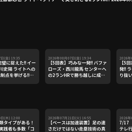
日(金) 19:35
2026年08月07日(金) 19:34
2026年
璧に捉えた!! イー
【5回表】巧みな一発!! バファ
【5回
川史陽 ライトへの
ローズ・西川龍馬 センターへ
発!!
制点を挙げる!!
の2ランHRで勝ち越しに成
り抜
月7日 北海道日本ハ
功!! 2026年8月7日 千葉ロッ
ームラン
ーズ 対 東北楽天ゴ
テマリーンズ 対 オリックス・
玉西武
ーグルス
バファローズ
トバ
日(木) 12:00
2026年07月21日(火) 16:55
2026年
類タイプがある！
【ベースは加速装置】足の速
7/1
実践者も多数「コ
さだけではない走塁技術の真
テレ