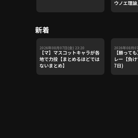
ウノエ理論
や五輪金メ
トレーナー
Update 
新着
【進行：上
2026年08月07日(金) 23:20
2026年08月07
【マ】マスコットキャラが各
【勝っても
地で力投【まとめるほどでは
レー【負けて
ないまとめ】
7日)