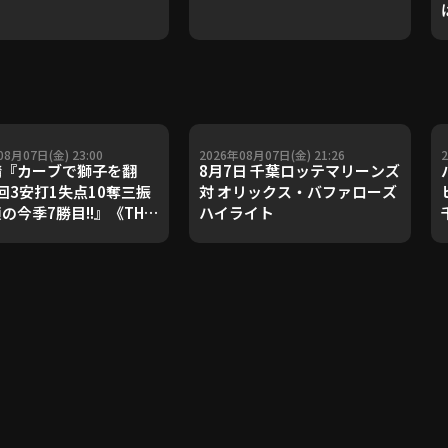
08月07日(金) 23:00
2026年08月07日(金) 21:26
『カーブで獅子を翻
8月7日 千葉ロッテマリーンズ
回3安打1失点10奪三振
対 オリックス・バファローズ
顔の今季7勝目!!』《THE
ハイライト
URE PLAYER》