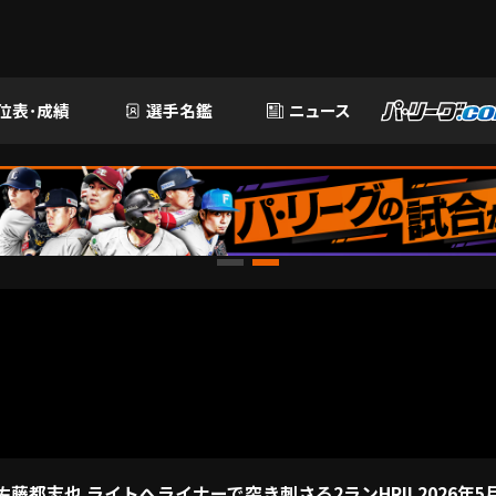
位表･成績
選手名鑑
ニュース
藤都志也 ライトへライナーで突き刺さる2ランHR!! 2026年5