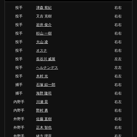
投手
津森 宥紀
右右
投手
又吉 克樹
右右
投手
岩井 俊介
右右
投手
杉山 一樹
右右
投手
大山 凌
右右
投手
オスナ
右右
投手
長谷川 威展
左左
投手
ヘルナンデス
左左
投手
木村 光
右左
捕手
石塚 綜一郎
右右
捕手
海野 隆司
右右
内野手
川瀬 晃
右左
内野手
野村 勇
右右
外野手
佐藤 直樹
右右
外野手
正木 智也
右右
外野手
緒方 理貢
右左