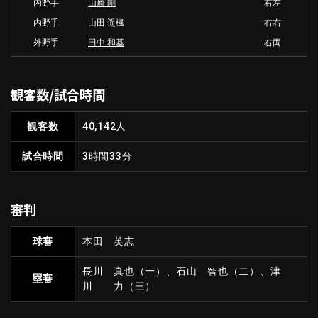
内野手
山崎 剛
右左
内野手
山田 遥楓
右右
外野手
田中 和基
右両
観客数/試合時間
観客数
40,142人
試合時間
3時間33分
審判
球審
本田 英志
長川 真也（一）、石山 智也（二）、津
塁審
川 力（三）