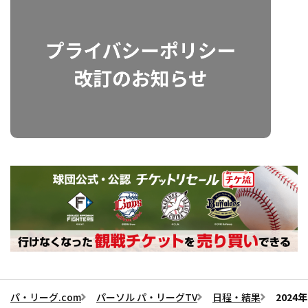
パ・リーグ.com
パーソル パ・リーグTV
日程・結果
202