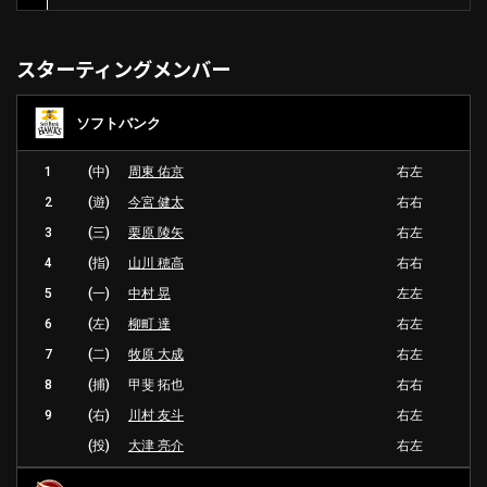
スターティングメンバー
ソフトバンク
1
(中)
周東 佑京
右左
2
(遊)
今宮 健太
右右
3
(三)
栗原 陵矢
右左
4
(指)
山川 穂高
右右
5
(一)
中村 晃
左左
6
(左)
柳町 達
右左
7
(二)
牧原 大成
右左
8
(捕)
甲斐 拓也
右右
9
(右)
川村 友斗
右左
(投)
大津 亮介
右左