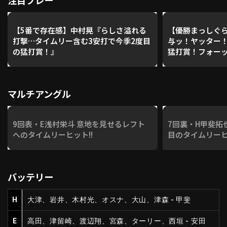
注目プレー
【5番で存在感】中村晃『らしさ溢れる
【優勝まっしぐ
打撃…タイムリー含む3安打で今季2度目
与ッ！ヤッター
の猛打賞！』
猛打賞！フォー
マルチアングル
9回表・E浅村栄斗 意地を見せるレフト
7回裏・H甲斐拓也
へのタイムリーヒット!!
目のタイムリーヒ
バッテリー
H
大津、岩井、木村光、オスナ、大山、津森 - 甲斐
E
高田、津留崎、渡辺翔、宮森、ターリー、西垣 - 安田