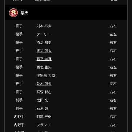
楽天
投手
則本 昂大
右左
投手
ターリー
左左
投手
酒居 知史
右右
投手
渡辺 翔太
右右
投手
藤平 尚真
右右
投手
西垣 雅矢
右左
投手
津留崎 大成
右右
投手
鈴木 翔天
左左
投手
宮森 智志
右右
捕手
太田 光
右右
捕手
石原 彪
右右
内野手
阿部 寿樹
右右
内野手
フランコ
右右