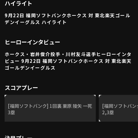
ハイライト
利用規約
プライバシーポリシー
9月22日 福岡ソフトバンクホークス 対 東北楽天ゴール
運営会社
（別ウィンドウで開く）
よくある質問
デンイーグルス ハイライト
特定商取引法の表示
アルバイト募集
（別ウィンドウで開く
ヒーローインタビュー
ホークス・岩井俊介投手・川村友斗選手ヒーローインタ
ビュー 9月22日 福岡ソフトバンクホークス 対 東北楽天
動画を検索（選手・チーム・プレー内容…）
ゴールデンイーグルス
スコアプレー
[福岡ソフトバンク] 1回裏 栗原 陵矢 一死
[福岡ソフトバンク
3塁
2,3塁