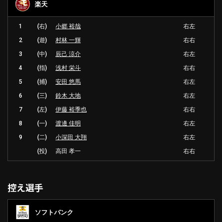
楽天
1
(右)
小郷 裕哉
右左
2
(遊)
村林 一輝
右右
3
(中)
辰己 涼介
右左
4
(指)
浅村 栄斗
右右
5
(捕)
安田 悠馬
右左
6
(三)
鈴木 大地
右左
7
(左)
伊藤 裕季也
右右
8
(一)
渡邊 佳明
右左
9
(二)
小深田 大翔
右左
(投)
高田 孝一
右右
控え選手
ソフトバンク