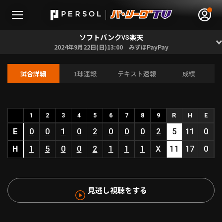
ソフトバンク
楽天
VS
2024年9月22日(日)13:00 みずほPayPay
試合詳細
1球速報
テキスト速報
成績
無料アカウント登録
ログイン
HOME
1
2
3
4
5
6
7
8
9
R
H
E
E
0
0
1
0
2
0
0
0
2
5
11
0
動画
H
1
5
0
0
2
1
1
1
X
11
17
0
日程･結果
見逃し視聴をする
順位表･成績
1軍公式戦
選手名鑑