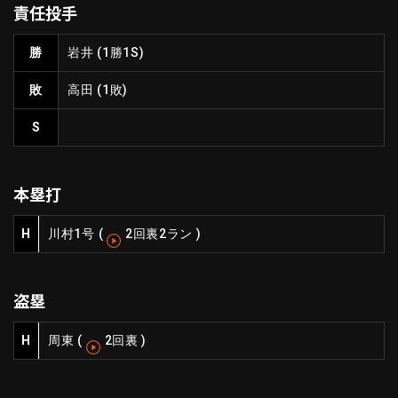
責任投手
ファーム東地区
選手名鑑トップ
ニュース
北海道日本ハムファイターズ
勝
岩井
(1勝1S)
ファーム中地区
東北楽天ゴールデンイーグルス
敗
高田
(1敗)
ファーム西地区
埼玉西武ライオンズ
千葉ロッテマリーンズ
S
設定
交流戦
オリックス・バファローズ
福岡ソフトバンクホークス
本塁打
H
川村
1号
(
2回裏2ラン
)
盗塁
H
周東
(
2回裏
)