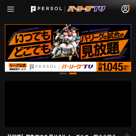
無料アカウント登録
ログイン
HOME
動画
日程･結果
順位表･成績
1軍公式戦
選手名鑑