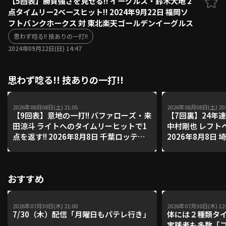
【5回表】勝負強さを見せる!! イーグルス・鈴木大地 2
点タイムリー2ベースヒット!! 2024年9月22日 福岡ソ
ファーム東地区
選手名鑑トップ
フトバンクホークス 対 東北楽天ゴールデンイーグルス
ニュース
北海道日本ハムファイターズ
ファーム中地区
思わず唸る!! 技ありの一打!!
東北楽天ゴールデンイーグルス
2024年09月22日(日) 14:47
ファーム西地区
埼玉西武ライオンズ
千葉ロッテマリーンズ
設定
交流戦
思わず唸る!! 技ありの一打!!
オリックス・バファローズ
福岡ソフトバンクホークス
2026年08月08日(土) 21:05
2026年08月08日(土) 20:
【9回表】意地の一打!! バファローズ・来
【7回裏】24年連
田涼斗 ライトへのタイムリーヒットで1
中村剛也 レフト
点を返す!! 2026年8月8日 千葉ロッテマ
2026年8月8日
リーンズ 対 オリックス・バファローズ
岡ソフトバンク
おすすめ
2026年07月30日(木) 21:00
2026年07月30日(木) 12:
7/30（木）配信「月曜日もパテレ行き」
体には２種類タ
実践者も多数「