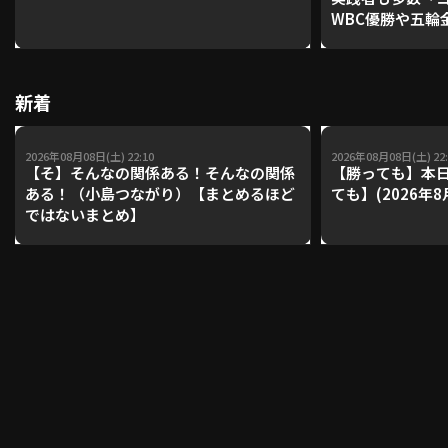
WBC優勝や五輪
レーナーが登場【P'
【鴻江理論】【
利用規約
プライバシーポリシー
新着
運営会社
（別ウィンドウで開く）
よくある質問
2026年08月08日(土) 22:10
2026年08月08日(土) 22:
特定商取引法の表示
アルバイト募集
（別ウィンドウで開く
【そ】そんなの関係ある！そんなの関係
【勝っても】本日
ある！（小島つながり）【まとめるほど
ても】(2026年8
ではないまとめ】
動画を検索（選手・チーム・プレー内容…）