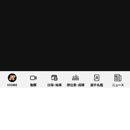
HOME
動画
日程・結果
順位表・成績
選手名鑑
ニュース
特集