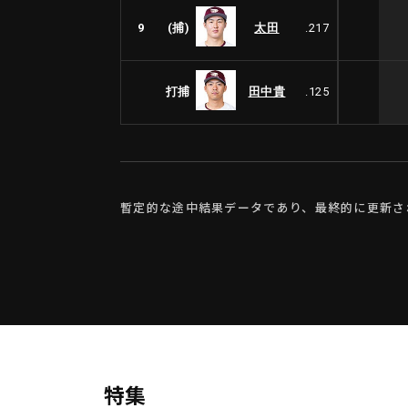
9
(捕)
太田
.217
打捕
田中貴
.125
暫定的な途中結果データであり、最終的に更新さ
特集