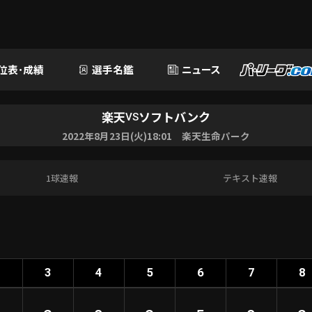
位表･成績
選手名鑑
ニュース
楽天
ソフトバンク
VS
2022年8月23日(火)18:01 楽天生命パーク
1球速報
テキスト速報
2
3
4
5
6
7
8