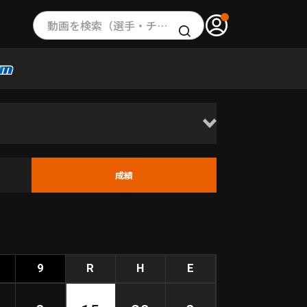
動画を検索（選手・チーム・プレー内容…）
成績
9
R
H
E