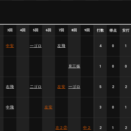
回
3回
4回
5回
6回
7回
8回
9回
打数
得点
安打
中安
一ゴロ
左飛
4
0
1
見三振
1
0
0
右飛
二ゴロ
左安
一ゴロ
5
2
2
中飛
左安
3
0
1
左２
②
中２
2
1
2