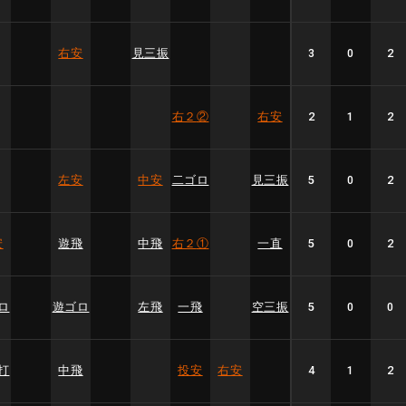
右安
見三振
3
0
2
右２
②
右安
2
1
2
左安
中安
二ゴロ
見三振
5
0
2
安
遊飛
中飛
右２
①
一直
5
0
2
ロ
遊ゴロ
左飛
一飛
空三振
5
0
0
打
中飛
投安
右安
4
1
2