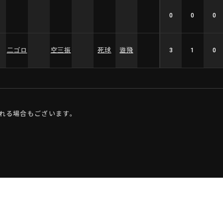
0
0
0
二ゴロ
空三振
死球
遊飛
3
1
0
れる場合もございます。