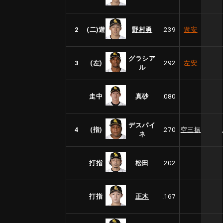
2
(二)遊
野村勇
.239
遊安
グラシア
3
(左)
.292
左安
ル
走中
真砂
.080
デスパイ
4
(指)
.270
空三振
ネ
打指
松田
.202
打指
正木
.167