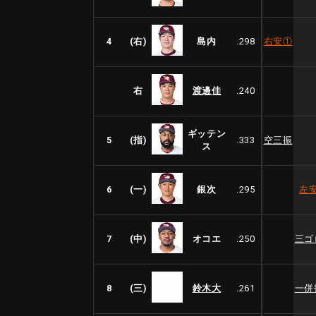
4
(右)
島内
.298
右安
①
右
渡邊佳
.240
ギッテン
5
(指)
.333
空三振
ス
6
(一)
銀次
.295
左
7
(中)
オコエ
.250
三ゴ
8
(三)
鈴木大
.261
一併