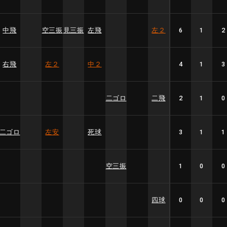
中飛
空三振
見三振
左飛
左２
6
1
2
右飛
左２
中２
4
1
3
二ゴロ
二飛
2
1
0
二ゴロ
左安
死球
3
1
1
空三振
1
0
0
四球
0
0
0