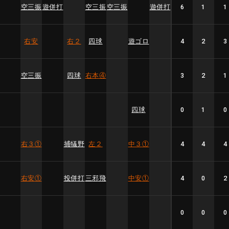
空三振
遊併打
空三振
空三振
遊併打
6
1
1
右安
右２
四球
遊ゴロ
4
2
3
空三振
四球
右本
④
3
2
1
四球
0
1
0
右３
①
捕犠野
左２
中３
①
4
4
4
右安
①
投併打
三邪飛
中安
①
4
0
2
0
0
0