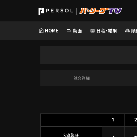
HOME
動画
日程・結果
順
試合詳細
1