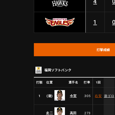
4
1
打撃成績
福岡ソフトバンク
1回
打順
位置
選手名
打率
1
(遊)
今宮
.305
右安
遊ゴロ
走二
高田
.273