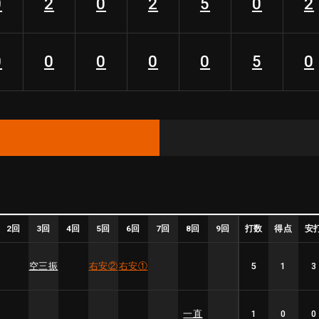
0
2
0
2
5
0
2
0
0
0
0
0
5
0
2回
3回
4回
5回
6回
7回
8回
9回
打数
得点
安
空三振
右安
②
右安
①
5
1
3
一直
1
0
0