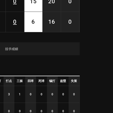
0
15
20
0
0
6
16
0
投手成績
打
打点
三振
四球
死球
犠打
盗塁
失策
3
1
0
0
0
0
0
0
0
0
0
0
0
0