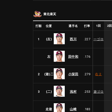
東北楽天
1回
2
打順
位置
選手名
打率
1
(左)
西川
.227
一ゴロ
左
田中和
.176
2
(遊)二
小深田
.279
右２
3
(二)
浅村
.253
遊ゴロ
走遊
山崎
.183