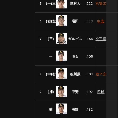
5
(一)三
野村大
.222
右安
②
6
(右)左
増田
.333
中安
7
(三)
ガルビス
.156
空三振
一
明石
.105
8
(中)右
谷川原
.303
右２
②
9
(捕)
甲斐
.192
四球
捕
海野
.132