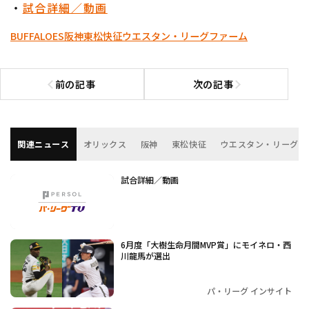
・
試合詳細／動画
BUFFALOES
阪神
東松快征
ウエスタン・リーグ
ファーム
前の記事
次の記事
前の記事へ
次の記事へ
関連ニュース
オリックス
阪神
東松快征
ウエスタン・リーグ
試合詳細／動画
6月度「大樹生命月間MVP賞」にモイネロ・西
川龍馬が選出
パ・リーグ インサイト