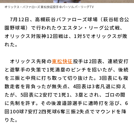
ファーム東地区
選手名鑑トップ
オリックス・バファローズ 東松快征投手 ©パーソル パ・リーグTV
ニュース
ファーム中地区
7月12日、高槻萩谷バファローズ球場（萩谷総合公
北海道日本ハムファイターズ
ファーム西地区
園野球場）で行われたウエスタン・リーグ公式戦、
東北楽天ゴールデンイーグルス
オリックス対阪神12回戦は、1対5でオリックスが敗
交流戦
れた。
埼玉西武ライオンズ
設定
千葉ロッテマリーンズ
オリックス先発の
東松快征
投手は2回表、連続安打
と遊撃手の失策で1死満塁のピンチを招いたが、後続
オリックス・バファローズ
を三振と中飛に打ち取って切り抜けた。3回表にも複
福岡ソフトバンクホークス
数走者を背負ったが無失点、4回表は3者凡退に抑え
たが、5回表に2安打で1死1、3塁とされ、ゴロの間
に先制を許す。その後渡邉諒選手に適時打を浴び、6
回100球7安打2四死球6奪三振2失点でマウンドを降
りた。