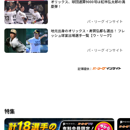
オリックス、球団通算9000号は紅林弘太郎の満
塁弾！
パ・リーグ インサイト
地元出身のオリックス・寿賀弘都も選出！ フレ
ッシュ球宴出場選手一覧【ウ・リーグ】
パ・リーグ インサイト
記事提供：
特集