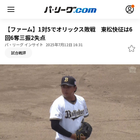
【ファーム】1対5でオリックス敗戦 東松快征は6
回6奪三振2失点
パ・リーグ インサイト
2025年7月12日 16:31
無料アカウント登録
ログイン
試合戦評
HOME
動画
日程・結果
順位表･成績
1軍公式戦
選手名鑑