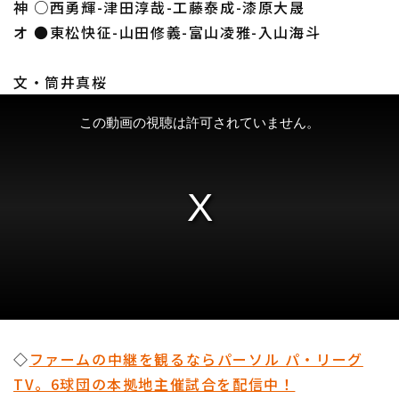
神 ○西勇輝-津田淳哉-工藤泰成-漆原大晟
オ ●東松快征-山田修義-富山凌雅-入山海斗
文・筒井真桜
◇
ファームの中継を観るならパーソル パ・リーグ
TV。6球団の本拠地主催試合を配信中！