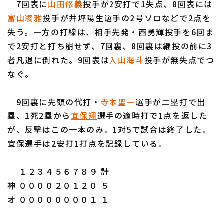
7回表に
山田修義
投手が2安打で1失点、8回表には
富山凌雅
投手が井坪陽生選手の2号ソロなどで2点を
失う。一方の打線は、相手先発・西勇輝投手を6回ま
で2安打と打ち崩せず、7回裏、8回裏は継投の前に3
者凡退に倒れた。9回表は
入山海斗
投手が無失点でつ
利用規約
プライバシーポリシー
なぐ。
運営会社
（別ウィンドウで開く）
よくある質問
9回裏に先頭の代打・
寺本聖一
選手が二塁打で出
特定商取引法の表示
アルバイト募集
（別ウィンドウで開く
塁、1死2塁から
宜保翔
選手の適時打で1点を返した
が、反撃はこの一本のみ。1対5で試合は終了した。
宜保選手は2安打1打点を記録している。
１２３４５６７８９ 計
神 ００００２０１２０ ５
オ ００００００００１ １