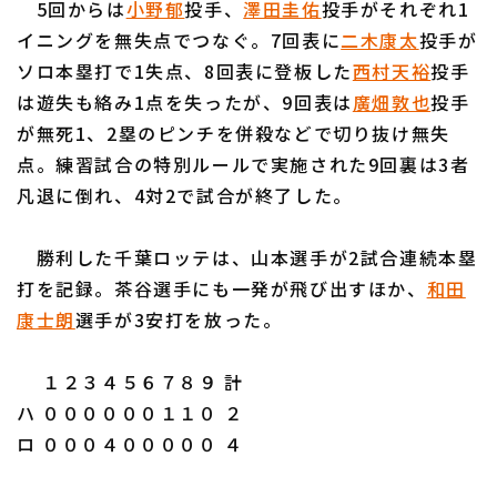
5回からは
小野郁
投手、
澤田圭佑
投手がそれぞれ1
イニングを無失点でつなぐ。7回表に
二木康太
投手が
ソロ本塁打で1失点、8回表に登板した
西村天裕
投手
は遊失も絡み1点を失ったが、9回表は
廣畑敦也
投手
が無死1、2塁のピンチを併殺などで切り抜け無失
利用規約
プライバシーポリシー
点。練習試合の特別ルールで実施された9回裏は3者
凡退に倒れ、4対2で試合が終了した。
運営会社
（別ウィンドウで開く）
よくある質問
特定商取引法の表示
アルバイト募集
（別ウィンドウで開く
勝利した千葉ロッテは、山本選手が2試合連続本塁
打を記録。茶谷選手にも一発が飛び出すほか、
和田
康士朗
選手が3安打を放った。
１２３４５６７８９ 計
ハ ００００００１１０ ２
ロ ０００４０００００ ４