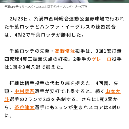
ファーム東地区
選手名鑑トップ
千葉ロッテマリーンズ・山本大斗選手 ⓒパーソル パ・リーグTV
ニュース
ファーム中地区
2月23日、糸満市西崎総合運動公園野球場で行われ
北海道日本ハムファイターズ
ファーム西地区
た千葉ロッテとハンファ・イーグルスの練習試合
東北楽天ゴールデンイーグルス
は、4対2で千葉ロッテが勝利した。
交流戦
埼玉西武ライオンズ
設定
千葉ロッテの先発・
高野脩汰
投手は、3回1安打無
千葉ロッテマリーンズ
四死球4奪三振無失点の好投。2番手の
ゲレーロ
投手
は1回を3者凡退で抑えた。
オリックス・バファローズ
福岡ソフトバンクホークス
打線は相手投手の代わり端を捉えた。4回裏、先
頭・
中村奨吾
選手が安打で出塁すると、続く
山本大
斗
選手の2ランで2点を先制する。さらに1死2塁か
ら、
茶谷健太
選手にも2ランが生まれスコアは4対0
に。