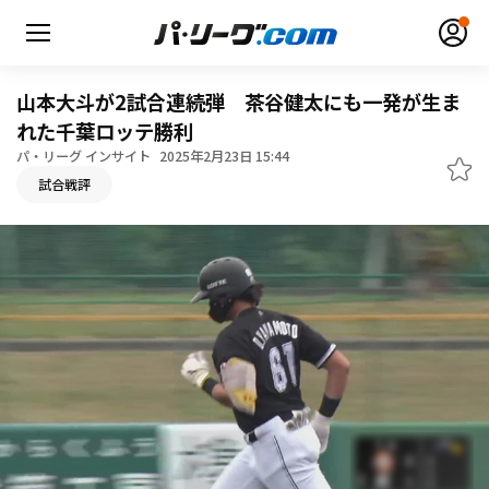
山本大斗が2試合連続弾 茶谷健太にも一発が生ま
れた千葉ロッテ勝利
パ・リーグ インサイト
2025年2月23日 15:44
無料アカウント登録
ログイン
試合戦評
HOME
動画
日程・結果
順位表･成績
1軍公式戦
選手名鑑