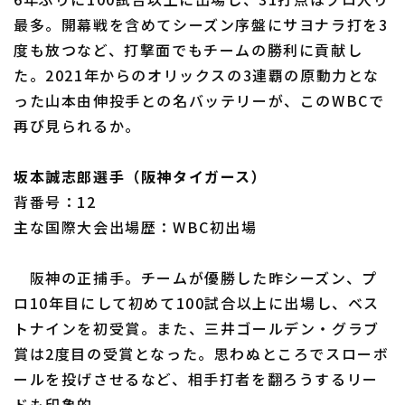
最多。開幕戦を含めてシーズン序盤にサヨナラ打を3
度も放つなど、打撃面でもチームの勝利に貢献し
た。2021年からのオリックスの3連覇の原動力とな
利用規約
プライバシーポリシー
った山本由伸投手との名バッテリーが、このWBCで
再び見られるか。
運営会社
（別ウィンドウで開く）
よくある質問
坂本誠志郎選手（阪神タイガース）
特定商取引法の表示
アルバイト募集
（別ウィンドウで開く
背番号：12
主な国際大会出場歴：WBC初出場
阪神の正捕手。チームが優勝した昨シーズン、プ
ロ10年目にして初めて100試合以上に出場し、ベス
トナインを初受賞。また、三井ゴールデン・グラブ
賞は2度目の受賞となった。思わぬところでスローボ
ールを投げさせるなど、相手打者を翻ろうするリー
ドも印象的。