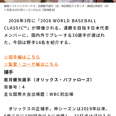
福岡ソフトバンクホークス・近藤健介選手（左）埼玉西武ライオンズ・源田壮亮選手（右）
ファーム東地区
選手名鑑トップ
※写真は2025年シーズンのもの【球団提供】
ニュース
ファーム中地区
2026年3月に「2026 WORLD BASEBALL
北海道日本ハムファイターズ
CLASSIC™」が開催される。連覇を目指す日本代表
ファーム西地区
東北楽天ゴールデンイーグルス
メンバーに、国内外でプレーする30選手が選ばれ
交流戦
た。今回は野手16名を紹介する。
埼玉西武ライオンズ
設定
千葉ロッテマリーンズ
☆投手編はこちら
☆監督・コーチ編はこちら
オリックス・バファローズ
捕手
福岡ソフトバンクホークス
若月健矢選手（オリックス・バファローズ）
背番号：4
主な国際大会出場歴：WBC初出場
オリックスの正捕手。昨シーズンは2019年以来、
6年ぶりに100試合以上に出場し、31打点はプロ入り