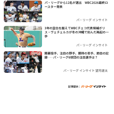
パ・リーグから12名が選出 WBC2026最終ロ
ースター発表
パ・リーグ インサイト
3年の空白を越えて――WBCチェコ代表候補ボリ
ス・ヴェチェルカが冬の沖縄で刻んだ再起の一
歩
パ・リーグ インサイト
開幕投手、注目の野手、期待の若手、節目の記
録……パ・リーグ6球団の注目選手は？
パ・リーグ インサイト 望月遼太
記事提供：