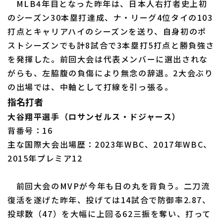
MLB4年目となった昨年は、日本人右打者史上初
のシーズン30本塁打達成、ナ・リーグ4位タイの103
打点とキャリアハイのシーズンを送り、自身初のポ
ストシーズンでも計8試合で3本塁打5打点と勝負強さ
を発揮した。前回大会は代表メンバーに選出されな
がらも、左脇腹の負傷により無念の辞退。2大会ぶり
の出場では、中軸として打線を引っ張る。
指名打者
大谷翔平選手（ロサンゼルス・ドジャース）
背番号：16
主な国際大会出場歴：2023年WBC、2017年WBC、
2015年プレミア12
前回大会のMVPが今年も日の丸を背負う。二刀流
復活を遂げた昨年、投げては14試合で防御率2.87、
投球数（47）を大幅に上回る62三振を奪い、打って