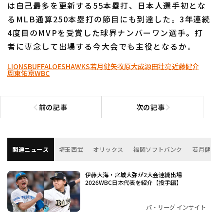
は自己最多を更新する55本塁打、日本人選手初とな
るMLB通算250本塁打の節目にも到達した。3年連続
4度目のMVPを受賞した球界ナンバーワン選手。打
者に専念して出場する今大会でも主役となるか。
LIONS
BUFFALOES
HAWKS
若月健矢
牧原大成
源田壮亮
近藤健介
周東佑京
WBC
前の記事
次の記事
前の記事へ
次の記事へ
関連ニュース
埼玉西武
オリックス
福岡ソフトバンク
若月健矢
伊藤大海・宮城大弥が2大会連続出場
2026WBC日本代表を紹介【投手編】
パ・リーグ インサイト