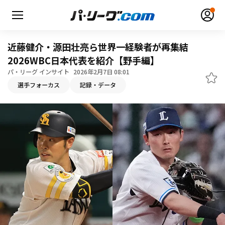
近藤健介・源田壮亮ら世界一経験者が再集結
2026WBC日本代表を紹介【野手編】
パ・リーグ インサイト
2026年2月7日 08:01
選手フォーカス
記録・データ
無料アカウント登録
ログイン
HOME
動画
日程・結果
順位表･成績
1軍公式戦
選手名鑑