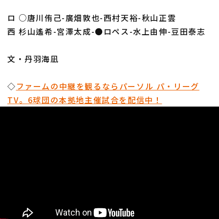
ロ ○唐川侑己-廣畑敦也-西村天裕-秋山正雲
西 杉山遙希-宮澤太成-●ロペス-水上由伸-豆田泰志
文・丹羽海凪
◇
ファームの中継を観るならパーソル パ・リーグ
TV。6球団の本拠地主催試合を配信中！