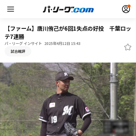
【ファーム】唐川侑己が6回1失点の好投 千葉ロッ
テ7連勝
パ・リーグ インサイト
2025年4月12日 15:43
無料アカウント登録
ログイン
試合戦評
HOME
動画
日程・結果
順位表･成績
1軍公式戦
選手名鑑