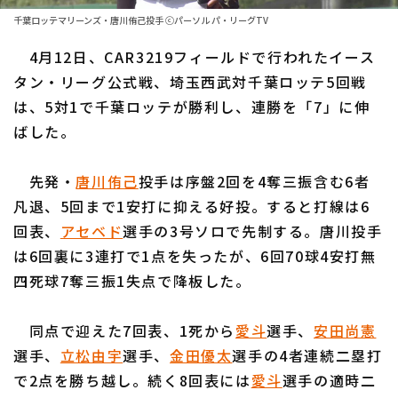
ファーム東地区
選手名鑑トップ
千葉ロッテマリーンズ・唐川侑己投手 ⓒパーソル パ・リーグTV
ニュース
ファーム中地区
4月12日、CAR3219フィールドで行われたイース
北海道日本ハムファイターズ
ファーム西地区
タン・リーグ公式戦、埼玉西武対千葉ロッテ5回戦
東北楽天ゴールデンイーグルス
は、5対1で千葉ロッテが勝利し、連勝を「7」に伸
交流戦
ばした。
埼玉西武ライオンズ
設定
千葉ロッテマリーンズ
先発・
唐川侑己
投手は序盤2回を4奪三振含む6者
凡退、5回まで1安打に抑える好投。すると打線は6
オリックス・バファローズ
回表、
アセベド
選手の3号ソロで先制する。唐川投手
福岡ソフトバンクホークス
は6回裏に3連打で1点を失ったが、6回70球4安打無
四死球7奪三振1失点で降板した。
同点で迎えた7回表、1死から
愛斗
選手、
安田尚憲
選手、
立松由宇
選手、
金田優太
選手の4者連続二塁打
で2点を勝ち越し。続く8回表には
愛斗
選手の適時二