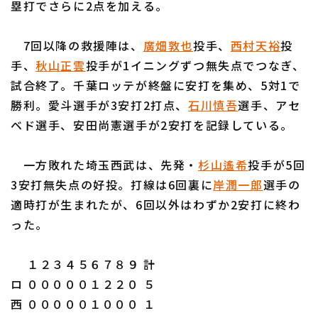
塁打でさらに2点を加える。
7回以降の救援陣は、
廣畑敦也
投手、
西村天裕
投
手、
秋山正雲
投手が1イニングずつ無失点でつなぎ、
試合終了。千葉ロッテが終盤に安打を集め、5対1で
利用規約
プライバシーポリシー
勝利。愛斗選手が3安打2打点、
石川慎吾
選手、アセ
ベド選手、安田尚憲選手が2安打を記録している。
運営会社
（別ウィンドウで開く）
よくある質問
特定商取引法の表示
アルバイト募集
（別ウィンドウで開く
一方敗れた埼玉西武は、先発・
杉山遙希
投手が5回
3安打無失点の好投。打線は6回裏に
岸潤一郎
選手の
適時打が生まれたが、6回以外はわずか2安打に終わ
った。
１２３４５６７８９ 計
ロ ０００００１２２０ ５
西 ０００００１０００ １