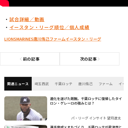
・
試合詳細／動画
・
イースタン・リーグ順位／個人成績
LIONS
MARINES
唐川侑己
ファーム
イースタン・リーグ
前の記事
次の記事
前の記事へ
次の記事へ
関連ニュース
埼玉西武
千葉ロッテ
唐川侑己
ファーム
イー
進化を遂げた剛腕。千葉ロッテに復帰したタイ
ロン・ゲレーロの強みとは？
パ・リーグ インサイト 望月遼太
選手育成×まちづくり 千葉ロッテが君津市と