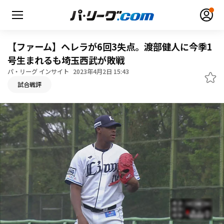
【ファーム】ヘレラが6回3失点。渡部健人に今季1
号生まれるも埼玉西武が敗戦
パ・リーグ インサイト
2023年4月2日 15:43
試合戦評
無料アカウント登録
ログイン
HOME
動画
日程・結果
順位表･成績
1軍公式戦
選手名鑑