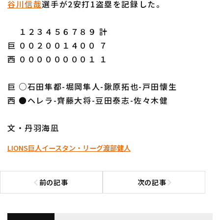
谷川信哉
選手が2安打1盗塁を記録した。
１２３４５６７８９ 計
巨 ００２００１４００ ７
西 ００００００００１ １
利用規約
プライバシーポリシー
巨 ○石田隼都-堀岡隼人-鍬原拓也-戸田懐生
運営会社
（別ウィンドウで開く）
よくある質問
西 ●ヘレラ-齊藤大将-豆田泰志-佐々木健
特定商取引法の表示
アルバイト募集
（別ウィンドウで開く
文・丹羽海凪
LIONS
巨人
イースタン・リーグ
渡部健人
前の記事
次の記事
前の記事へ
次の記事へ