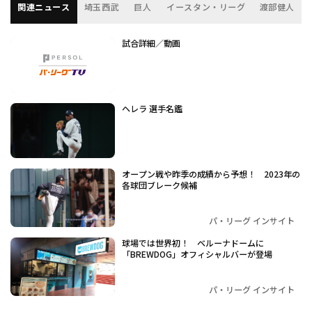
関連ニュース
埼玉西武
巨人
イースタン・リーグ
渡部健人
試合詳細／動画
ヘレラ 選手名鑑
オープン戦や昨季の成績から予想！ 2023年の
各球団ブレーク候補
パ・リーグ インサイト
球場では世界初！ ベルーナドームに
「BREWDOG」オフィシャルバーが登場
パ・リーグ インサイト