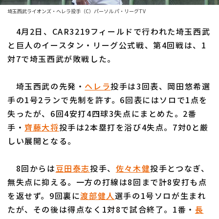
埼玉西武ライオンズ・ヘレラ投手（C）パーソル パ・リーグTV
ファーム東地区
選手名鑑トップ
ニュース
4月2日、CAR3219フィールドで行われた埼玉西武
ファーム中地区
北海道日本ハムファイターズ
と巨人のイースタン・リーグ公式戦、第4回戦は、1
ファーム西地区
対7で埼玉西武が敗戦した。
東北楽天ゴールデンイーグルス
交流戦
埼玉西武ライオンズ
埼玉西武の先発・
ヘレラ
投手は3回表、岡田悠希選
設定
手の1号2ランで先制を許す。6回表にはソロで1点を
千葉ロッテマリーンズ
失ったが、6回4安打4四球3失点にまとめた。2番
オリックス・バファローズ
手・
齊藤大将
投手は2本塁打を浴び4失点。7対0と厳
しい展開となる。
福岡ソフトバンクホークス
8回からは
豆田泰志
投手、
佐々木健
投手とつなぎ、
無失点に抑える。一方の打線は8回まで計8安打も点
を返せず。9回裏に
渡部健人
選手の1号ソロが生まれ
たが、その後は得点なく1対8で試合終了。1番・
長