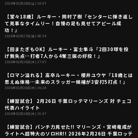
2026年02月28日(土) 10:07
【堂々18歳】ルーキー・岡村了樹『センターに弾き返し
02:26
利用規約
プライバシーポリシー
て見事なタイムリー！自慢の足も見せてアピール成
功！』
運営会社
（別ウィンドウで開く）
よくある質問
2026年02月27日(金) 08:39
特定商取引法の表示
アルバイト募集
（別ウィンドウで開く
【回またぎもOK】ルーキー・冨士隼斗『2回30球を投
02:22
げ無失点…打者7人から4奪三振の好投！』
2026年02月26日(木) 17:07
動画を検索（選手・チーム・プレー内容…）
【ロマン溢れる】高卒ルーキー・櫻井ユウヤ『18歳とは
05:00
思えぬ体格…未来のスラッガー候補が3安打5打点！』
2026年02月26日(木) 16:26
【練習試合】 2月26日 千葉ロッテマリーンズ 対 チェコ
04:17
代表ハイライト
2026年02月26日(木) 15:47
【練習試合】パンチ力見せた!! マリーンズ・宮崎竜成が
00:44
ライトへ超特大のソロHR!! 2026年2月26日 千葉ロッテ