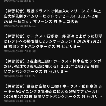
2026年02月26日(木) 13:07
【練習試合】現役ドラフトで新加入のマリーンズ・井上
00:28
広大が先制タイムリーヒットでアピール!! 2026年2月
26日 千葉ロッテマリーンズ 対 チェコ代表
2026年02月26日(木) 12:52
【練習試合】ホークス・石塚綜一郎 高々と上がった打球
00:46
はレフトへの勝ち越し2ランホームラン!! 2026年2月23
日 福岡ソフトバンクホークス 対 セガサミー
2026年02月23日(月) 15:00
【練習試合】2者連続三振!! ホークス・鈴木豪太 テンポ
00:35
のいい投球で3者凡退に抑える!! 2026年2月23日 福岡
ソフトバンクホークス 対 セガサミー
2026年02月23日(月) 14:22
【練習試合】最後は空振り三振!! ホークス・稲川竜汰 ル
00:41
ーキーが1イニングを無失点に抑える好投でアピール!!
2026年2月23日 福岡ソフトバンクホークス 対 セガサミ
ー
2026年02月23日(月) 14:08