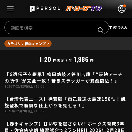
絞り込み
カテゴリ：春季キャンプ
無料アカウント登録
ログイン
1-20
1,986
件表示 / 全
件
HOME
【G遺伝子を継承】柳田悠岐×笹川吉康『“豪快アーチ
04:22
の所作”が完全一致！若きスラッガーが覚醒間近！』
動画
2026年02月28日(土) 16:06
【台湾代表エース】徐若熙『自己最速の最速158㌔！凱
日程･結果
05:06
旋登板で順調な仕上がりを見せる！』
2026年02月28日(土) 16:05
順位表･成績
【春季キャンプ】甘い球を逃さない!! ホークス育成3年
00:59
1軍公式戦
目・佐倉俠史朗 練習試合で2ランHR!! 2026年2月28日
選手名鑑