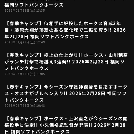
福岡ソフトバンクホークス
ファーム東地区
選手名鑑トップ
2026年02月28日(土) 13:35
ニュース
北海道日本ハムファイターズ
ファーム中地区
【春季キャンプ】侍相手に好投したホークス育成3年
東北楽天ゴールデンイーグルス
00:35
目・藤原大翔が落差のある変化球で三振を奪う!! 2026
ファーム西地区
埼玉西武ライオンズ
年2月28日 福岡ソフトバンクホークス
千葉ロッテマリーンズ
2026年02月28日(土) 12:49
設定
交流戦
オリックス・バファローズ
【春季キャンプ】極上の仕上がり!! ホークス・山川穂高
福岡ソフトバンクホークス
00:36
がランチ打撃で柵越え3連発!! 2026年2月28日 福岡ソ
フトバンクホークス
2026年02月28日(土) 11:05
【春季キャンプ】今シーズン守護神復帰を目指すホーク
02:11
ス・オスナがブルペン入り!! 2026年2月28日 福岡ソフ
トバンクホークス
2026年02月28日(土) 10:48
【春季キャンプ】ホークス・上沢直之が今シーズンの開
02:53
幕投手に決定!! 小久保裕紀監督が発表!! 2026年2月28
日 福岡ソフトバンクホークス