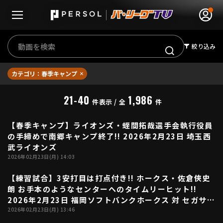
絞り込み
カテゴリ：春季キャンプ
無料アカウント登録
ログイン
21-40
1,986
件表示 / 全
件
HOME
【春季キャンプ】ライオンズ・蛭間拓哉選手会執行役員
02:19
の手締めで南郷キャンプ終了!! 2026年2月23日 埼玉西
動画
武ライオンズ
2026年02月23日(月) 14:03
日程･結果
【練習試合】3安打目は打点付き!! ホークス・佐倉俠史
00:42
朗 お手本のようなセンターへのタイムリーヒット!!
順位表･成績
2026年2月23日 福岡ソフトバンクホークス 対 セガサミ
ー
2026年02月23日(月) 13:46
1軍公式戦
選手名鑑