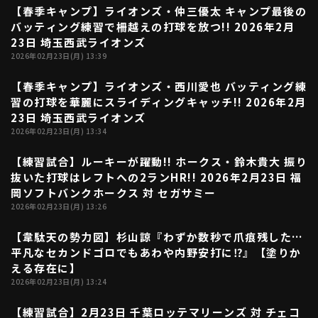
【春季キャンプ】ライオンズ・仲三優太 キャンプ最後の
00:15
ファーム東地区
選手名鑑トップ
バッティング練習で柵越えの打球を放つ!! 2026年2月
ニュース
北海道日本ハムファイターズ
23日 埼玉西武ライオンズ
ファーム中地区
2026年02月23日(月) 13:39
東北楽天ゴールデンイーグルス
ファーム西地区
埼玉西武ライオンズ
【春季キャンプ】ライオンズ・西川愛也 バッティング練
00:30
千葉ロッテマリーンズ
習の打球を華麗にスライディングキャッチ!! 2026年2月
設定
交流戦
オリックス・バファローズ
23日 埼玉西武ライオンズ
2026年02月23日(月) 13:34
福岡ソフトバンクホークス
【練習試合】ルーキーが躍動!! ホークス・鈴木貴大 振り
01:00
抜いた打球はレフトへの2ランHR!! 2026年2月23日 福
岡ソフトバンクホークス 対 セガサミー
2026年02月23日(月) 13:26
【韋駄天の勢力図】杉山諒『わずか数秒で爪痕残した…
04:41
平凡なセカンドゴロでもあわや内野安打に⁉』【塗りか
える存在に】
2026年02月23日(月) 13:24
【練習試合】2月23日 千葉ロッテマリーンズ 対 チェコ
03:18