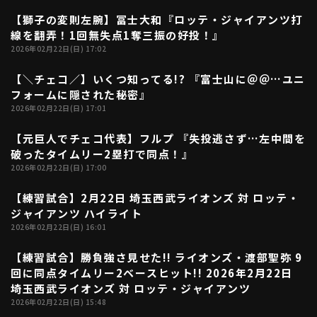
【獅子の変則左腕】冨士大和『ロッテ・ジャイアンツ打
01:41
線を翻弄！1回無失点1奪三振の好投！』
2026年02月22日(日) 17:02
【＼チェコ／】いくつ知ってる!? 『富士山に＠＠…ユニ
01:33
フォームに隠された秘密』
2026年02月22日(日) 17:01
【元巨人でチェコ代表】フルプ 『失投逃さず…左中間を
01:17
破ったタイムリー2塁打で同点！』
2026年02月22日(日) 17:00
【練習試合】2月22日 埼玉西武ライオンズ 対 ロッテ・
04:51
ジャイアンツ ハイライト
2026年02月22日(日) 16:01
【練習試合】勝負強さ見せた!! ライオンズ・渡部聖弥 9
00:59
回に同点タイムリー2ベースヒット!! 2026年2月22日
埼玉西武ライオンズ 対 ロッテ・ジャイアンツ
2026年02月22日(日) 15:48