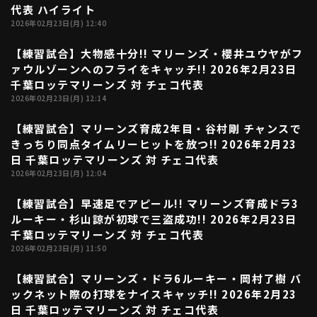
代表 ハイライト
2026年02月23日(月) 12:40
利用規約
プライバシーポリシー
【練習試合】大物感十分!! マリーンズ・櫻井ユウヤがフ
00:38
ァウルゾーンへのフライをキャッチ!! 2026年2月23日
運営会社
（別ウィンドウで開く）
よくある質問
千葉ロッテマリーンズ 対 チェコ代表
2026年02月23日(月) 12:14
特定商取引法の表示
アルバイト募集
（別ウィンドウで開く
【練習試合】マリーンズ育成2年目・谷村剛 チャンスで
00:39
きっちり同点タイムリーヒットを放つ!! 2026年2月23
日 千葉ロッテマリーンズ 対 チェコ代表
動画を検索（選手・チーム・プレー内容…）
2026年02月23日(月) 12:04
【練習試合】早速足でアピール!! マリーンズ育成ドラ3
00:28
ルーキー・杉山諒が初球で三盗成功!! 2026年2月23日
千葉ロッテマリーンズ 対 チェコ代表
2026年02月23日(月) 11:50
【練習試合】マリーンズ・ドラ6ルーキー・岡村了樹 バ
00:27
ックネット際の打球をナイスキャッチ!! 2026年2月23
日 千葉ロッテマリーンズ 対 チェコ代表