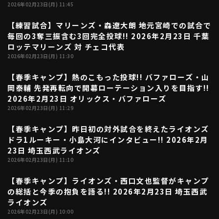
2026年02月23日(月) 11:45
【練習試合】マリーンズ・森遼大朗 地元宮崎での試合で
00:26
毎回の3奪三振含む3回完全投球!! 2026年2月23日 千葉
ロッテマリーンズ 対 チェコ代表
2026年02月23日(月) 11:30
【春季キャンプ】熱のこもった投球!! バファローズ・山
04:34
岡泰輔 先発再転向で開幕ローテーション入りを目指す!!
2026年2月23日 オリックス・バファローズ
2026年02月23日(月) 11:29
【春季キャンプ】昨日初の対外試合を終えたライオンズ
05:50
ドラ1ルーキー・小島大河にインタビュー!! 2026年2月
23日 埼玉西武ライオンズ
2026年02月23日(月) 11:10
【春季キャンプ】ライオンズ・西口文也監督がキャンプ
05:52
の総括と今季の抱負を語る!! 2026年2月23日 埼玉西武
ライオンズ
2026年02月23日(月) 10:00