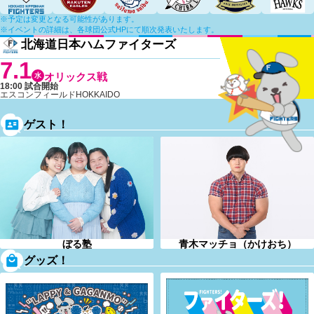
※予定は変更となる可能性があります。
※イベントの詳細は、各球団公式HPにて順次発表いたします。
北海道日本ハムファイターズ
7.1
水
オリックス戦
18:00 試合開始
エスコンフィールドHOKKAIDO
ゲスト！
ぼる塾
青木マッチョ（かけおち）
グッズ！