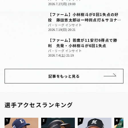
2026.7.27(月) 19:00
【ファーム】小林樹斗が8回1失点の好
投 藤田悠太郎は一時同点打＆サヨナラ
犠飛
パ・リーグ インサイト
2026.7.19(日) 20:21
【ファーム】若鷹が11安打6得点で勝
利 先発・小林樹斗が6回1失点
パ・リーグ インサイト
2026.7.4(土) 21:19
記事をもっと見る
選手アクセスランキング
1
2
3
4