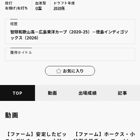
投打
血液型
ドラフト年度
ファーム東地区
右投げ/右打ち
O型
2020年
選手名鑑トップ
ニュース
ファーム中地区
経歴
北海道日本ハムファイターズ
智辯和歌山高－広島東洋カープ（2020-25）－徳島インディゴソ
ファーム西地区
ックス（2026）
東北楽天ゴールデンイーグルス
交流戦
埼玉西武ライオンズ
獲得タイトル
設定
千葉ロッテマリーンズ
お気に入り
オリックス・バファローズ
TOP
動画
出場成績
記事
福岡ソフトバンクホークス
動画
【ファーム】安定したピッ
【ファーム】ホークス・小
00:33
02:20