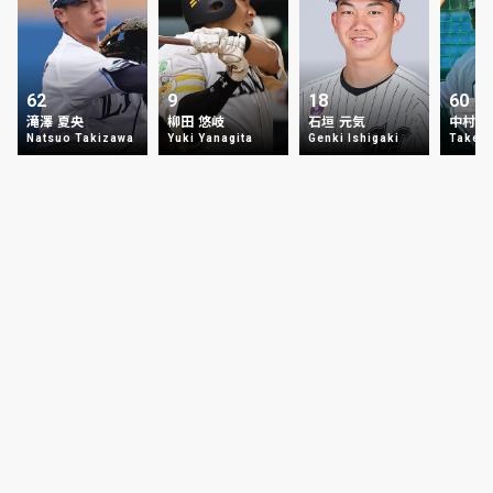
62
9
18
60
滝澤 夏央
柳田 悠岐
石垣 元気
中村 
Natsuo Takizawa
Yuki Yanagita
Genki Ishigaki
Takey