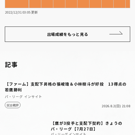
2022/12/31 03:05 更新
出場成績をもっと見る
記事
【ファーム】支配下昇格の張峻瑋＆小林樹斗が好投 13得点の
若鷹勝利
パ・リーグ インサイト
試合戦評
2026.8.2(日) 21:08
【鷹が3投手と支配下契約】きょうの
パ・リーグ【7月27日】
パ・リーグ インサイト