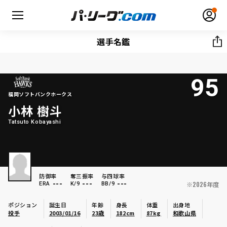
選手名鑑
95
無料アカウント登録
ログイン
福岡ソフトバンクホークス
小林 樹斗
HOME
Tatsuto Kobayashi
動画
日程・結果
防御率
奪三振率
与四球率
---
---
---
※2026年度
ERA
K/9
BB/9
順位表･成績
ポジション
誕生日
年齢
身長
体重
出身地
投手
2003/01/16
23歳
182cm
87kg
和歌山県
1軍公式戦
選手名鑑