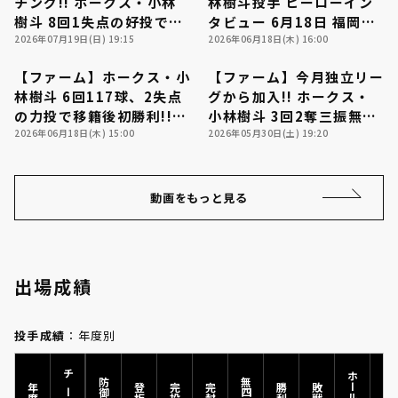
チング!! ホークス・小林
林樹斗投手 ヒーローイン
樹斗 8回1失点の好投で試
タビュー 6月18日 福岡ソ
合を作る!! 2026年7月19
2026年07月19日(日) 19:15
フトバンクホークス 対 オ
2026年06月18日(木) 16:00
日 福岡ソフトバンクホー
リックス・バファローズ
【ファーム】ホークス・小
【ファーム】今月独立リー
クス 対 広島東洋カープ
00:28
00:27
林樹斗 6回117球、2失点
グから加入!! ホークス・
の力投で移籍後初勝利!!
小林樹斗 3回2奪三振無失
利用規約
プライバシーポリシー
2026年6月18日 福岡ソフ
2026年06月18日(木) 15:00
点の好投を見せる!! 2026
2026年05月30日(土) 19:20
トバンクホークス 対 オリ
年5月30日 福岡ソフトバ
ックス・バファローズ
ンクホークス 対 埼玉西武
運営会社
（別ウィンドウで開く）
よくある質問
ライオンズ
動画をもっと見る
特定商取引法の表示
アルバイト募集
（別ウィンドウで開く
出場成績
投手成績
：年度別
ホールド
チーム
防御率
無四球
年度
登板
完投
完封
勝利
敗戦
HP