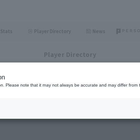
Stats
Player Directory
News
Player Directory
on
ion. Please note that it may not always be accurate and may differ from 