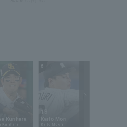
 オ
る!! 2026年5月30日 福岡ソフ
2026 . 05.30 . (土) 19:20
トバンクホークス 対 埼玉西武ラ
イオンズ
6
7
13
17
ya Kurihara
Kaito Mori
Hiromi Ito
a Kurihara
Kaito Mouri
Hiromi Ito