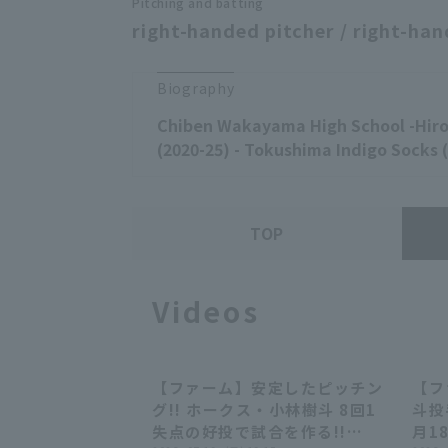
Pitching and batting
right-handed pitcher / right-han
Biography
Chiben Wakayama High School -Hir
(2020-25) - Tokushima Indigo Socks 
TOP
Videos
【ファーム】安定したピッチン
【フ
00:33
00:33
グ!! ホークス・小林樹斗 8回1
斗投
失点の好投で試合を作る!!
月1