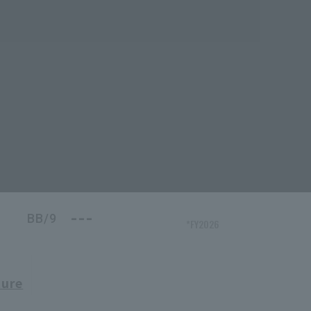
---
BB/9
*FY2026
ure