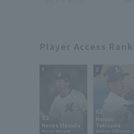
2026年7月19日 福岡ソフトバ
2026 . 07.19 . (日) 19:15
ス 
2026 .
ンクホークス 対 広島東洋カープ
Player Access Rank
1
2
62
52
Natsuo
Naoya Masuda
Takizawa
Naoya Masuda
Natsuo Takizawa