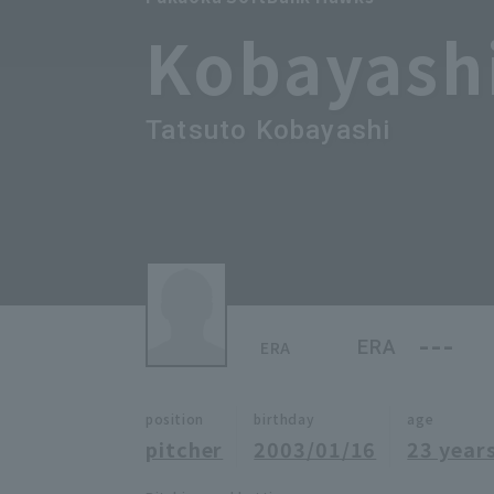
Kobayash
Tatsuto Kobayashi
---
ERA
ERA
position
birthday
age
pitcher
2003/01/16
23 years