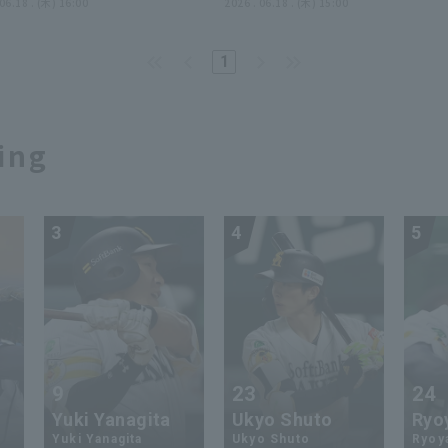
対 オリックス・バファローズ
 06.18 . (木) 16:00
福岡ソフトバンクホークス 対
2026 . 06.18 . (木) 15:00
リックス・バファローズ
1
ing
3
4
5
9
23
24
Yuki Yanagita
Ukyo Shuto
Ryo
Yuki Yanagita
Ukyo Shuto
Ryoy