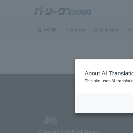
HOME
Videos
Schedule
About AI Translati
This site uses AI translat
Fukuoka SoftBank Hawks