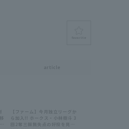
favorite
s
article
樹
【ファーム】今月独立リーグか
00:27
00:27
で移
ら加入!! ホークス・小林樹斗 3
回2奪三振無失点の好投を見せ