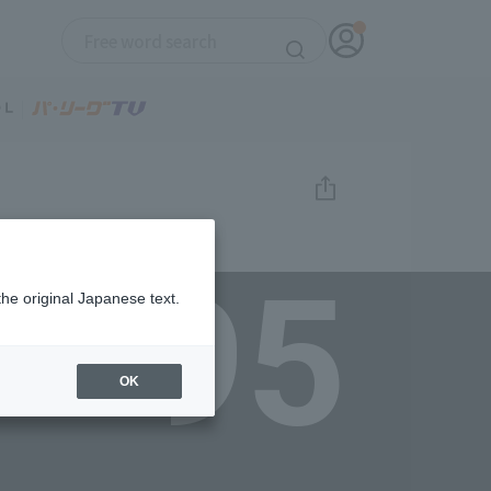
95
the original Japanese text.
OK