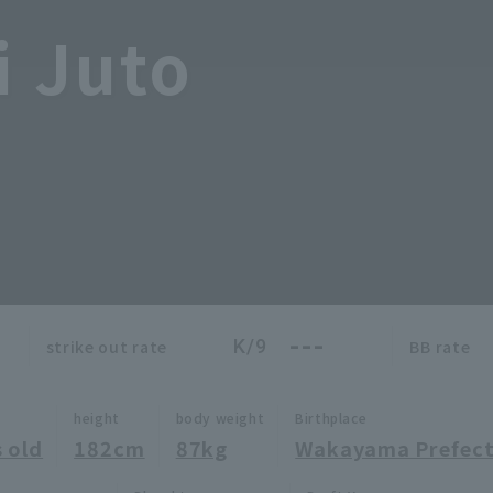
i Juto
---
K/9
strike out rate
BB rate
height
body weight
Birthplace
 old
182cm
87kg
Wakayama Prefect