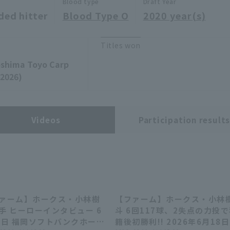
Blood type
Draft Year
ded hitter
Blood Type O
2020 year(s)
Titles won
oshima Toyo Carp
(2026)
Videos
Participation result
ァーム】ホークス・小林樹
【ファーム】ホークス・小林
02:20
02:20
00:28
00:28
手 ヒーローインタビュー 6
斗 6回117球、2失点の力投
8日 福岡ソフトバンクホーク
籍後初勝利!! 2026年6月18日