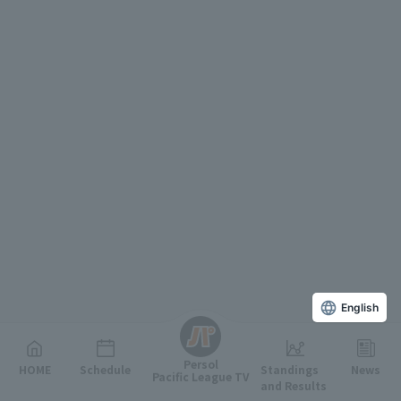
English
Persol
HOME
Schedule
Standings
News
Pacific League TV
and Results