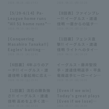
ットで同点に追いつく!!
2026 . 06.28 . (日) 17:51
い越し・追いついた!!』
2026 . 06.22 . (月) 23:20
2026年6月28日 オリッ
【5/29-6/14】Pa-
【8回表】ファインプレ
クス・バファローズ 対
28:40
28:40
00:41
00:41
League home runs
ー!! イーグルス・渡邊
東北楽天ゴールデンイー
"All 51 home runs"
佳明 一塁からの猛チャ
グルス
roundup【Supporte
2026 . 06.19 . (金) 09:01
ージで進塁を許さない!!
2026 . 06.14 . (日) 15:30
d by Monster
2026年6月14日 東北楽
[Conquering
【1回裏】フェンス直
Energy】
天ゴールデンイーグルス
08:02
08:02
01:07
01:07
Masahiro Tanaka!!]
撃!! イーグルス・渡邊
対 広島東洋カープ
Eagles' batting
佳明 ライトへのタイム
lineup: "Two stolen
2026 . 06.11 . (木) 22:41
リー2ベースヒットを放
2026 . 06.11 . (木) 18:19
base in the first
ち追加点!! 2026年6月
【6回裏】4年ぶりのア
イーグルス・藤井聖投
inning... a shrewd
11日 東北楽天ゴールデ
00:53
00:53
09:15
09:15
ーチ!! イーグルス・渡
手・渡邊佳明選手・平良
attack involving
ンイーグルス 対 読売ジ
邊佳明 1番起用に応える
竜哉選手ヒーローインタ
speed leads to 5
ャイアンツ
レフトへの2ランホーム
2026 . 05.30 . (土) 15:41
ビュー 5月24日 東北楽
2026 . 05.24 . (日) 16:35
runs!!"
ラン!! 2026年5月30日
天ゴールデンイーグルス
【1回裏】流石の勝負強
[Even if we win]
東北楽天ゴールデンイー
対 千葉ロッテマリーン
00:45
00:45
08:49
08:49
さ!! イーグルス・渡邊
Today's great plays
グルス 対 東京ヤクルト
ズ
佳明 高めを上手く流し
[Even if we lose]
スワローズ
て勝ち越しのタイムリー
2026 . 05.24 . (日) 13:25
(May 17, 2026)
2026 . 05.17 . (日) 20:49