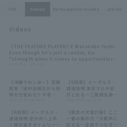
TOP
Videos
Participation results
article
Videos
Terms of service
Privacy Policy
《THE FEATURE PLAYER》E Watanabe Yoshi:
02:47
Even though he's just a rookie, his
Operating company
(opens in a new window)
FAQ
"strength when it comes to opportunities
is extraordinary" Summary
2019 . 08.11 . (日) 12:20
Display of Specified Commercial
Part-time job recruitment
(opens in 
Transactions Act
【沖縄でわしほー】武藤
【6回表】イーグルス・
03:30
03:30
00:28
00:28
敦貴『途中出場ながら初
渡邊佳明 本日マルチ安
球を仕留めた!! 今季初
打となる一二塁間を破る
打点は殊勲の決勝タイム
2026 . 07.09 . (木) 08:19
タイムリーを放つ!!
2026 . 07.07 . (火) 21:02
リー!!』
2026年7月7日 埼玉西
【6回表】イーグルス・
【執念の犬鷲打線】ここ
武ライオンズ 対 東北楽
00:59
00:59
04:58
04:58
渡邊佳明 逆方向へ上手
一番の集中力『大歓声に
天ゴールデンイーグルス
く弾き返すタイムリーヒ
応える…全員でつなぎ追