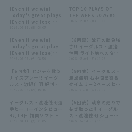
ヒット!! 2026年5月24
[Even if we win]
TOP 10 PLAYS OF
日 東北楽天ゴールデン
08:28
08:28
04:33
04:33
Today's great plays
THE WEEK 2026 #5
イーグルス 対 千葉ロッ
[Even if we lose]
2026 . 05.07 . (木) 19:00
テマリーンズ
(May 16, 2026)
2026 . 05.17 . (日) 08:05
[Even if we win]
【8回裏】流石の勝負強
04:40
04:40
00:53
00:53
Today's great play
さ!! イーグルス・渡邊
[Even if we lose]
佳明 ライト前へのタイ
(May 4, 2026)
2026 . 05.05 . (火) 08:59
ムリーヒットで貴重な追
2026 . 05.04 . (月) 21:08
加点!! 2026年5月4日
【6回表】ピンチを救う
【9回表】イーグルス・
東北楽天ゴールデンイー
01:00
01:00
00:57
00:57
ナイスプレー!! イーグ
渡邊佳明 右中間を割る
グルス 対 北海道日本ハ
ルス・渡邊佳明 好判断
タイムリー2ベースヒッ
ムファイターズ
で2塁ランナーをアウト
2026 . 05.04 . (月) 19:46
ト!! 2026年4月28日 千
2026 . 04.28 . (火) 20:50
にする!! 2026年5月4日
葉ロッテマリーンズ 対
イーグルス・渡邊佳明選
【5回表】執念の走りで
東北楽天ゴールデンイー
東北楽天ゴールデンイー
02:24
02:24
01:16
01:16
手ヒーローインタビュー
もぎ取った!! イーグル
グルス 対 北海道日本ハ
グルス
4月14日 福岡ソフトバ
ス・渡邊佳明 ショート
ムファイターズ
ンクホークス 対 東北楽
2026 . 04.14 . (火) 21:05
への勝ち越しタイムリ
2026 . 04.14 . (火) 19:33
天ゴールデンイーグルス
ー!! 2026年4月14日 福