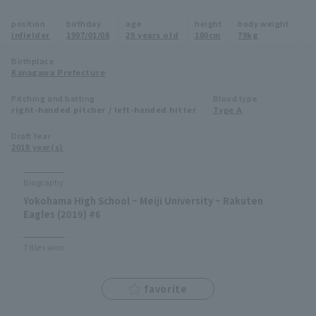
Minor Eastern Division
position
birthday
age
height
body weight
Player Directory Top
News
infielder
1997/01/08
29 years old
180cm
79kg
Minor Central Division
Hokkaido Nippon-Ham Fighters
Birthplace
Kanagawa Prefecture
Minor Western Division
Tohoku Rakuten Golden Eagles
Pitching and batting
Blood type
Interleague games
right-handed pitcher / left-handed hitter
Type A
Saitama Seibu Lions
Setting
Draft Year
2018 year(s)
Chiba Lotte Marines
Orix Buffaloes
Biography
Yokohama High School ~ Meiji University ~ Rakuten
Fukuoka SoftBank Hawks
Eagles (2019) #6
Titles won
favorite