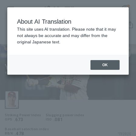
About AI Translation
Player Directory
This site uses AI translation. Please note that it may
not always be accurate and may differ from the
original Japanese text.
35
Register for a free
Log in
account
Tohoku Rakuten Golden Eagles
Yoshiaki Watanabe
OK
HOME
Yoshiaki Watanabe
Video
Schedule
Striking Power Index
Slugging power index
Stats
.673
.081
OPS
ISO
Baseball selection index
First team Regular season
Player Directory
.478
*FY2026
BB/K