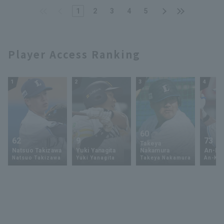
岡ソフトバンクホークス
1
2
3
4
5
対 東北楽天ゴールデン
イーグルス
Player Access Ranking
1
2
3
4
60
62
9
73
Takeya
Natsuo Takizawa
Yuki Yanagita
Nakamura
An-Ko 
Natsuo Takizawa
Yuki Yanagita
Takeya Nakamura
An-Ko 