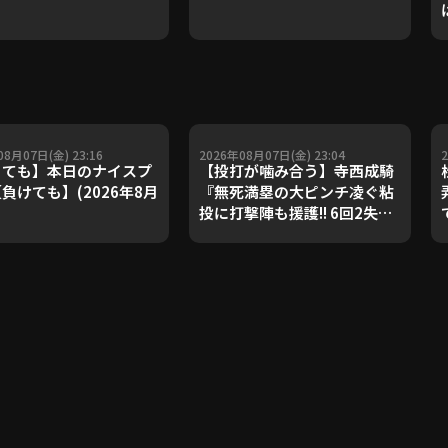
08月07日(金) 23:16
2026年08月07日(金) 23:04
ても】本日のナイスプ
【投打が噛み合う】寺西成騎
負けても】(2026年8月
『無死満塁の大ピンチ凌ぐ粘
投に打撃陣も援護!! 6回2失点
で4カ月ぶりとなる先発勝
利!!』