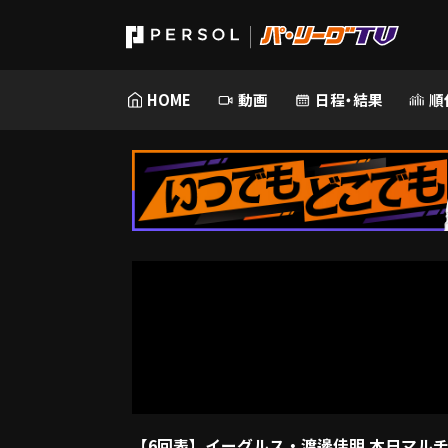
HOME
動画
日程・結果
順
【6回表】イーグルス・渡邊佳明 本日マルチ安