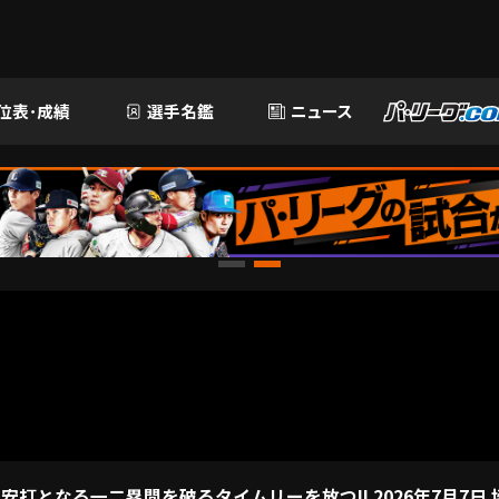
位表･成績
選手名鑑
ニュース
打となる一二塁間を破るタイムリーを放つ!! 2026年7月7日