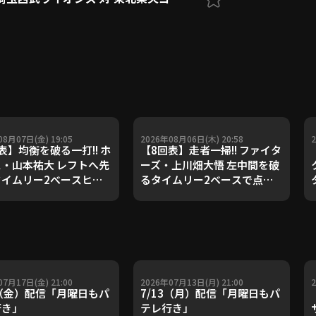
08月07日(金) 19:05
2026年08月06日(木) 20:58
表】均衡を破る一打!! ホ
【8回表】走者一掃!! ファイタ
・山本祐大 レフトへ先
ーズ・上川畑大悟 左中間を破
タイムリー2べースヒッ
るタイムリー2ベースで点差
!! 2026年8月7日 埼
を広げる!! 2026年8月6日 福
ライオンズ 対 福岡ソフ
岡ソフトバンクホークス 対 北
ンクホークス
海道日本ハムファイターズ
07月17日(金) 21:00
2026年07月13日(月) 21:00
7（金）配信「月曜日もパ
7/13（月）配信「月曜日もパ
行き」
テレ行き」