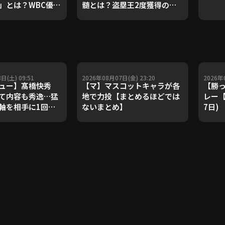
」とは？WBC優勝
髄とは？盗塁王2度獲得の金
ダルを支えた凄腕
子侑司が語る！守備の隙をつ
が登場【P's
く技術【進行：上重聡アナ】
#18】【鴻江理論】
【P's Update #17】
重聡アナ】
日(土) 09:51
2026年08月07日(金) 23:20
2026年
゙ュー】髙橋快秀
【マ】マスコットキャラが各
【勝っ
て内容も秀逸…猛
地で力投【まとめるほどでは
レー【
軸を相手に1回無
ないまとめ】
7日)