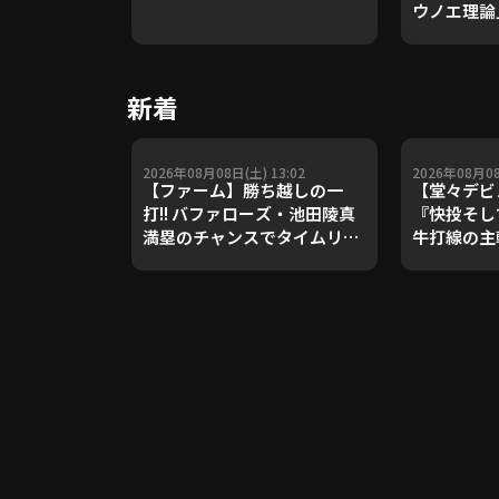
ウノエ理論
や五輪金メ
トレーナー
Update 
新着
【進行：上
2026年08月08日(土) 13:02
2026年08月08
【ファーム】勝ち越しの一
【堂々デヒ
打!! バファローズ・池田陵真
『快投そし
満塁のチャンスでタイムリー
牛打線の主
を放つ!! 2026年8月8日 オリ
失点!!』
ックス・バファローズ 対 東京
ヤクルトスワローズ