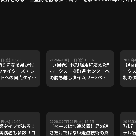
日(金) 20:28
2026年08月07日(金) 19:56
2026年
頼りになる男が代
【7回表】代打起用に応えた!!
【4回
 ファイターズ・レ
ホークス・柳町達 センターへ
ークス
フトへの同点タイム
の勝ち越しタイムリー3ベー
制の
! 2026年8月7日
スヒット!! 2026年8月7日 埼
トを放つ
ハムファイターズ
玉西武ライオンズ 対 福岡ソフ
玉西武
天ゴールデンイーグ
トバンクホークス
トバ
日(木) 12:00
2026年07月21日(火) 16:55
2026年
類タイプがある！
【ベースは加速装置】足の速
7/1
実践者も多数「コ
さだけではない走塁技術の真
テレ