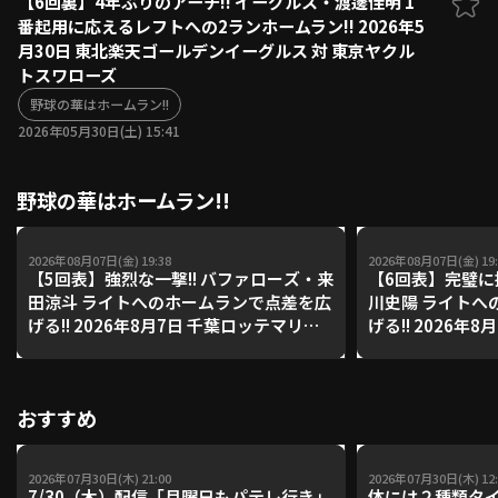
【6回裏】4年ぶりのアーチ!! イーグルス・渡邊佳明 1
番起用に応えるレフトへの2ランホームラン!! 2026年5
ファーム東地区
選手名鑑トップ
月30日 東北楽天ゴールデンイーグルス 対 東京ヤクル
ニュース
北海道日本ハムファイターズ
トスワローズ
ファーム中地区
東北楽天ゴールデンイーグルス
野球の華はホームラン!!
ファーム西地区
埼玉西武ライオンズ
2026年05月30日(土) 15:41
千葉ロッテマリーンズ
設定
交流戦
オリックス・バファローズ
野球の華はホームラン!!
福岡ソフトバンクホークス
2026年08月07日(金) 19:38
2026年08月07日(金) 19:
【5回表】強烈な一撃!! バファローズ・来
【6回表】完璧に
田涼斗 ライトへのホームランで点差を広
川史陽 ライトへ
げる!! 2026年8月7日 千葉ロッテマリー
げる!! 2026年
ンズ 対 オリックス・バファローズ
ァイターズ 対 
グルス
おすすめ
2026年07月30日(木) 21:00
2026年07月30日(木) 12:
7/30（木）配信「月曜日もパテレ行き」
体には２種類タ