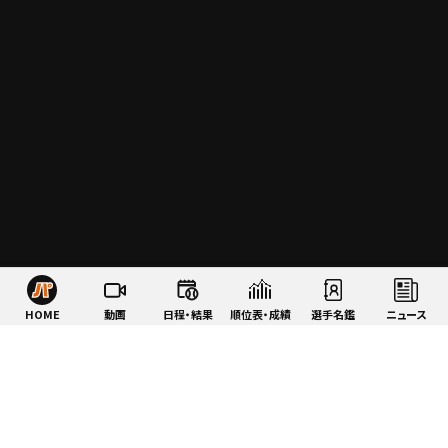
HOME
動画
日程・結果
順位表・成績
選手名鑑
ニュース
特集