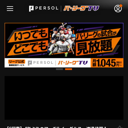
無料アカウント登録
ログイン
HOME
動画
日程･結果
順位表･成績
1軍公式戦
選手名鑑