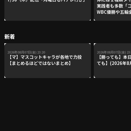
実践者も多数「
WBC優勝や五輪
レーナーが登場【P'
利用規約
プライバシーポリシー
【鴻江理論】【
運営会社
（別ウィンドウで開く）
よくある質問
新着
特定商取引法の表示
アルバイト募集
（別ウィンドウで開く
2026年08月07日(金) 23:20
2026年08月07日(金) 23:
【マ】マスコットキャラが各地で力投
【勝っても】本日
【まとめるほどではないまとめ】
ても】(2026年8
動画を検索（選手・チーム・プレー内容…）