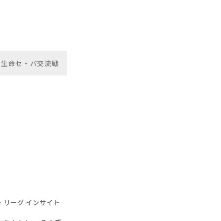
本生命セ・パ交流戦
・リーグ インサイト