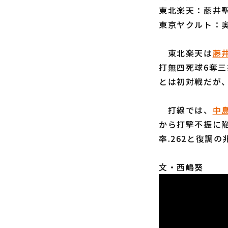
東北楽天：藤井聖投
東京ヤクルト：奥
東北楽天は
藤
打無四死球6奪三
とは初対戦だが
打線では、
中
から打撃不振に陥
率.262と復調
文・西嶋葵