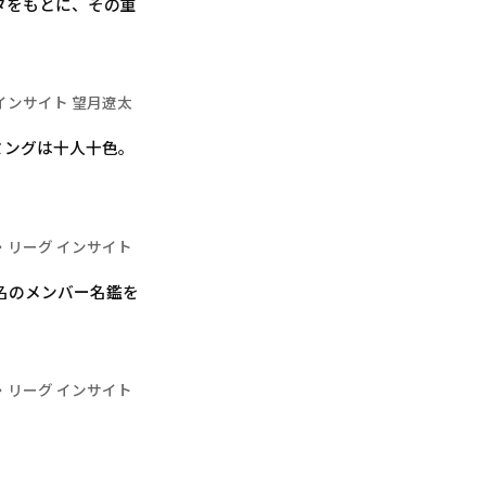
タをもとに、その重
インサイト 望月遼太
ミングは十人十色。
・リーグ インサイト
5名のメンバー名鑑を
・リーグ インサイト