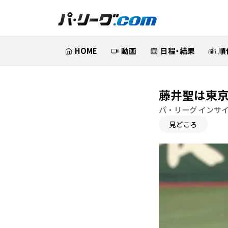
HOME
動画
日程・結果
順
藤井聖は東
パ・リーグ インサ
見どころ