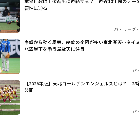
本塁打数は上位進出に直結する？ 直近10年間のデー
要性に迫る
パ・リーグ 
序盤から動く周東、終盤の企図が多い東北楽天…タイ
パ盗塁王を争う韋駄天に注目
パ
【2026年版】東北ゴールデンエンジェルスとは？ 2
公開
パ