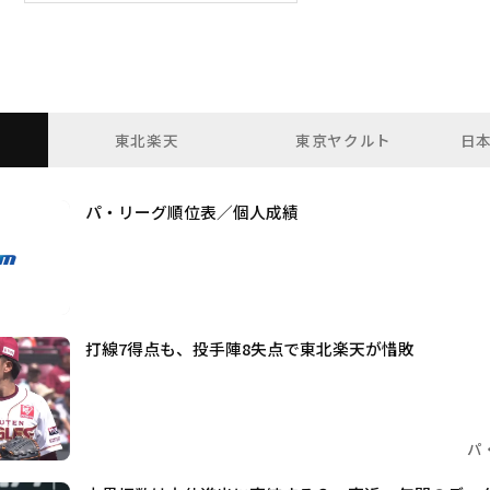
東北楽天
東京ヤクルト
日
パ・リーグ順位表／個人成績
打線7得点も、投手陣8失点で東北楽天が惜敗
パ