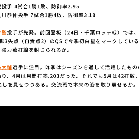
手 4試合1勝1敗、防御率2.95
川恭伸投手 7試合1勝4敗、防御率3.18
井聖
投手が先発。前回登板（24日・千葉ロッテ戦）では、6.
振3失点（自責点2）のQSで今季初白星をマークしてい
、強力燕打線を封じられるか。
島大輔
選手に注目。昨季はシーズンを通して活躍したもの
り、4月は月間打率.203だった。それでも5月は42打数
の兆しを見せつつある。交流戦で本来の姿を取り戻せるか。