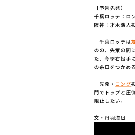
【予告先発】
千葉ロッテ：ロング
阪神：才木浩人投手
千葉ロッテは
のの、失策の間
た、今季右投手に
の糸口をつかめ
先発・
ロング
門でトップと圧
阻止したい。
文・丹羽海凪