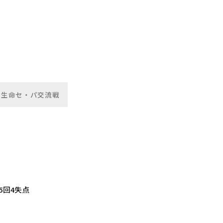
本生命セ・パ交流戦
5回4失点