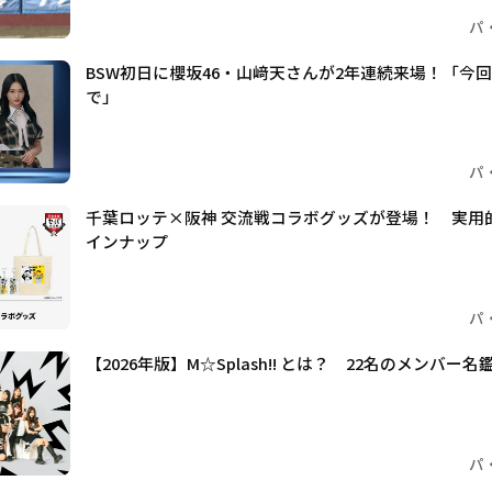
パ
BSW初日に櫻坂46・山﨑天さんが2年連続来場！「今
で」
パ
千葉ロッテ×阪神 交流戦コラボグッズが登場！ 実用
インナップ
パ
【2026年版】M☆Splash!! とは？ 22名のメンバー
パ