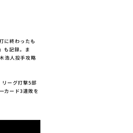
打に終わったも
」も記録。ま
才木浩人投手攻略
・リーグ打撃5部
一カード3連敗を