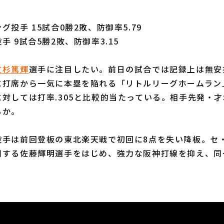
投手 15試合0勝2敗、防御率5.79
 9試合5勝2敗、防御率3.15
友杉篤輝
選手に注目したい。前日の試合では記録上は無安
に打席から一気に本塁を陥れる「リトルリーグホームラン
対しては打率.305と比較的当たっている。相手先発・
るか。
投手は前回登板の東北楽天戦で初回に8点を失い降板。セ
倒する佐藤輝明選手をはじめ、強力な阪神打線を抑え、同