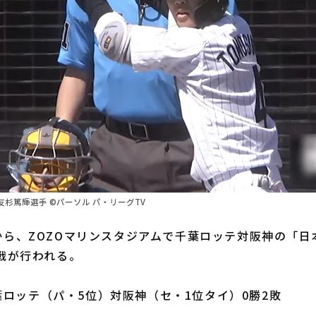
杉篤輝選手 ©パーソル パ・リーグTV
から、ZOZOマリンスタジアムで千葉ロッテ対阪神の「
回戦が行われる。
ロッテ（パ・5位）対阪神（セ・1位タイ）0勝2敗