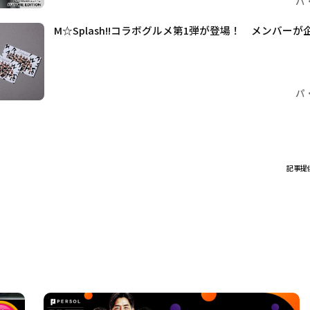
パ
M☆Splash!!コラボグルメ第1弾が登場！ メンバー
パ
記事提