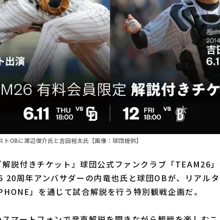
ストOBに渡辺俊介氏と吉田裕太氏【画像：球団提供】
解説付きチケット』球団公式ファンクラブ「TEAM26
26 20周年アンバサダーの内竜也氏と球団OBが、リアル
RPHONE」を通じて試合解説を行う特別観戦企画だ。
スマートフォンで音声解説を聞きながら観戦を楽しむこ