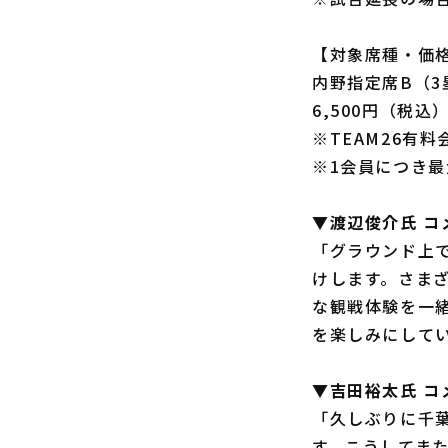
【対象席種・価
内野指定席B（3
6,500円（税込
※TEAM26有
※1会員につき最
▼渡辺俊介氏 コ
「グラウンド上
けします。さま
な観戦体験を一
を楽しみにして
▼吉田裕太氏 コ
「久しぶりに千
す。こうしてま