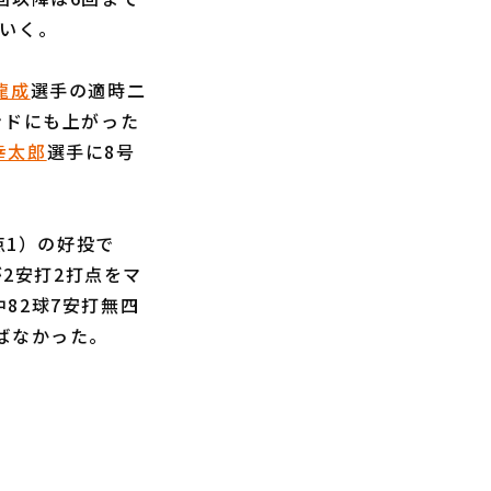
ていく。
龍成
選手の適時二
ンドにも上がった
幸太郎
選手に8号
点1）の好投で
が2安打2打点をマ
中82球7安打無四
ばなかった。