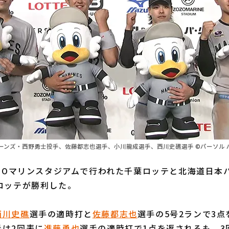
ーンズ・西野勇士投手、佐藤都志也選手、小川龍成選手、西川史礁選手 ©パーソル 
ZOマリンスタジアムで行われた千葉ロッテと北海道日本
ロッテが勝利した。
西川史礁
選手の適時打と
佐藤都志也
選手の5号2ランで3
手は2回表に
進藤勇也
選手の適時打で1点を返されるも、3