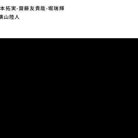
山本拓実-齋藤友貴哉-堀瑞輝
S横山陸人