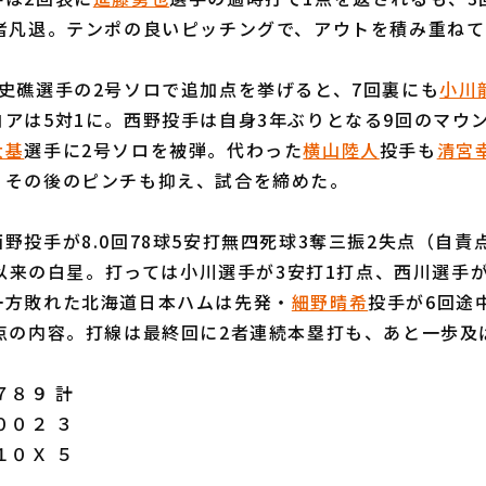
3者凡退。テンポの良いピッチングで、アウトを積み重ね
史礁選手の2号ソロで追加点を挙げると、7回裏にも
小川
アは5対1に。西野投手は自身3年ぶりとなる9回のマウ
大基
選手に2号ソロを被弾。代わった
横山陸人
投手も
清宮
、その後のピンチも抑え、試合を締めた。
投手が8.0回78球5安打無四死球3奪三振2失点（自責
8日以来の白星。打っては小川選手が3安打1打点、西川選手
一方敗れた北海道日本ハムは先発・
細野晴希
投手が6回途
失点の内容。打線は最終回に2者連続本塁打も、あと一歩及
８９ 計
００２ ３
１０Ｘ ５