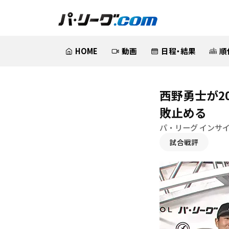
HOME
動画
日程・結果
順
西野勇士が2
敗止める
パ・リーグ インサ
試合戦評