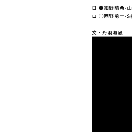
日 ●細野晴希-
ロ ○西野勇士-
文・丹羽海凪