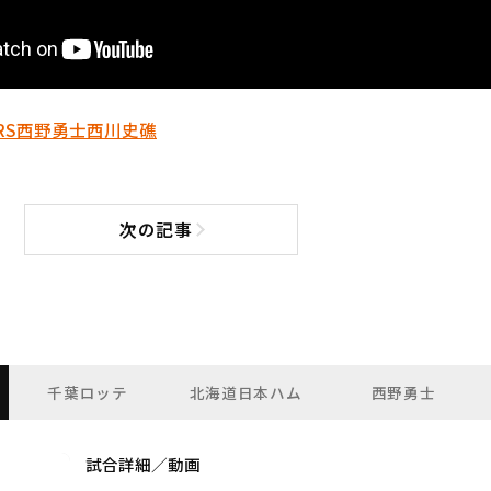
RS
西野勇士
西川史礁
次の記事
次の記事へ
千葉ロッテ
北海道日本ハム
西野勇士
試合詳細／動画