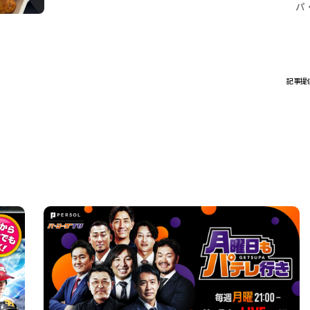
パ
記事提