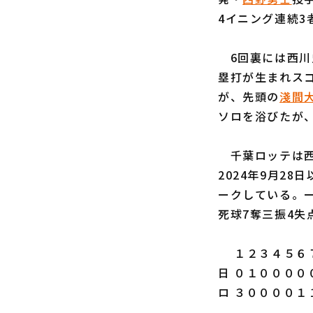
4イニング連続
6回裏には西川
塁打が生まれスコ
が、先頭の
淺間
ソロを浴びたが
千葉ロッテは西野
2024年9月2
ークしている。
死球7奪三振4
１２３４５６７
日 ０１００００
ロ ３００００１