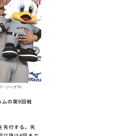
パ・リーグTV
ハムの第9回戦
点を先行する。先
回以降は6回まで