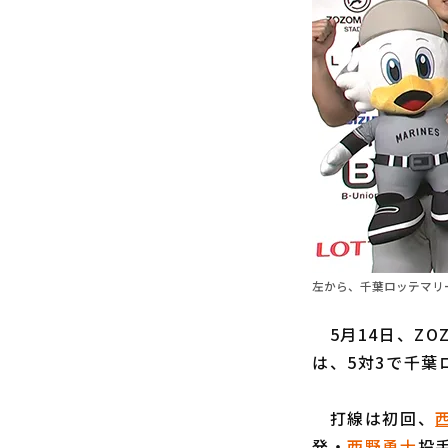
左から、千葉ロッテマリ
5月14日、ZO
は、5対3で千葉
打線は初回、
発・
西野勇士
投