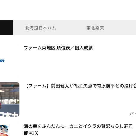
北海道日本ハム
東北楽天
ファーム東地区 順位表／個人成績
【ファーム】前田健太が7回1失点で有原航平との投げ
パ
海の幸をふんだんに。カニとイクラの贅沢ちらし寿司
部 #13】