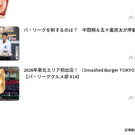
パ
パ・リーグを制するのは？ 中田翔＆五十嵐亮太が序
パ
2026年東北エリア初出店！ 〈Smashed Burger TO
【パ・リーググルメ部 #14】
パ
記事提