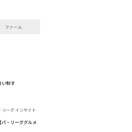
ファーム
合い制す
・リーグ インサイト
【パ・リーググルメ