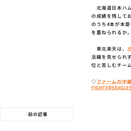
北海道日本ハ
の成績を残して
のうち4本が本
を重ねられるか
東北楽天は、
活躍を見せられず
位と苦しむチー
◇
ファームの中継
FIGHTERS
EAGLE
前の記事
前の記事へ