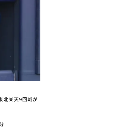
東北楽天9回戦が
分