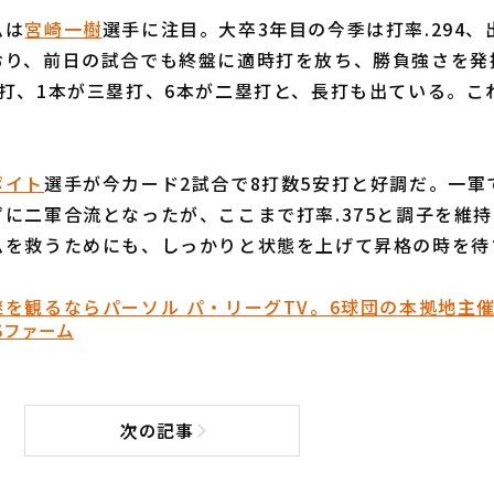
ムは
宮崎一樹
選手に注目。大卒3年目の今季は打率.294、出
おり、前日の試合でも終盤に適時打を放ち、勝負強さを発
塁打、1本が三塁打、6本が二塁打と、長打も出ている。こ
。
ボイト
選手が今カード2試合で8打数5安打と好調だ。一軍
に二軍合流となったが、ここまで打率.375と調子を維持
ムを救うためにも、しっかりと状態を上げて昇格の時を待
を観るならパーソル パ・リーグTV。6球団の本拠地主
S
ファーム
次の記事
次の記事へ