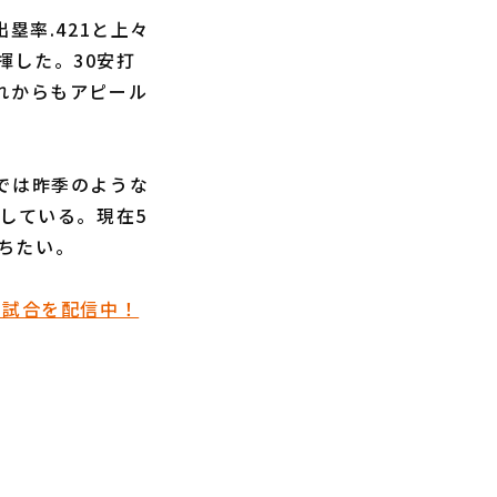
塁率.421と上々
揮した。30安打
れからもアピール
では昨季のような
している。現在5
ちたい。
催試合を配信中！