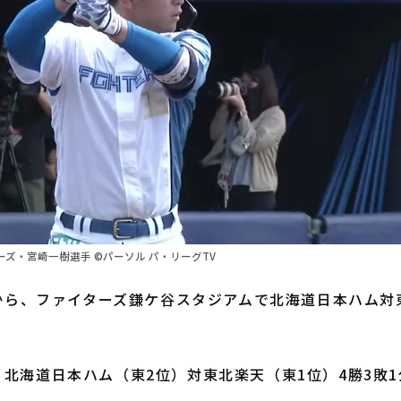
ズ・宮崎一樹選手 ©パーソル パ・リーグTV
から、ファイターズ鎌ケ谷スタジアムで北海道日本ハム対
北海道日本ハム（東2位）対東北楽天（東1位）4勝3敗1