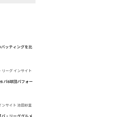
のバッティングを比
・リーグ インサイト
6 パ6球団パフォー
インサイト 池田紗里
【パ・リーググルメ