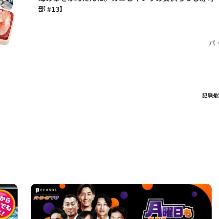
部 #13】
パ
記事提