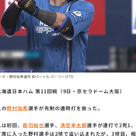
ズ・野村佑希選手 ©パーソル パ・リーグTV
海道日本ハム 第11回戦（9日・京セラドーム大阪）
ムの
野村佑希
選手が先制の適時打を放った。
は初回、
郡司裕也
選手、
清宮幸太郎
選手が連打で2死1
打席に入った野村選手は2球で追い込まれたが、3球目、