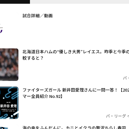
試合詳細／動画
北海道日本ハムの“優しき大男”レイエス。昨季と今季
較すると？
パ
ファイターズガール 新井田愛理さんに一問一答！【202
マー全員紹介 No.92】
パ・リーグ 
海の幸をふんだんに。カニとイクラの贅沢ちらし寿司