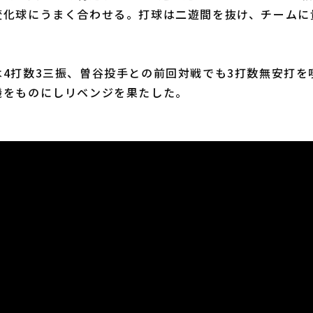
変化球にうまく合わせる。打球は二遊間を抜け、チームに
4打数3三振、曽谷投手との前回対戦でも3打数無安打を
機をものにしリベンジを果たした。