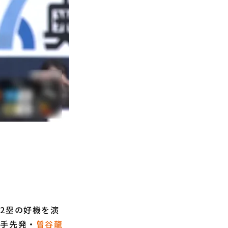
、2塁の好機を演
相手先発・
曽谷龍