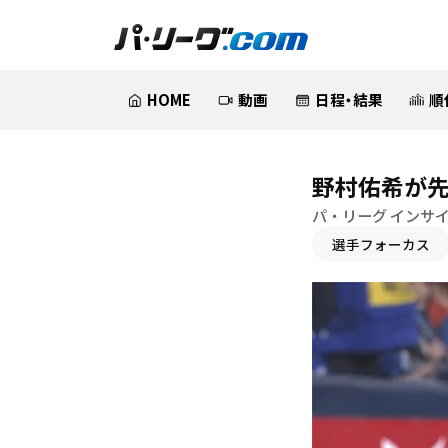
HOME
動画
日程・結果
順
野村佑希が
パ・リーグ インサ
選手フォーカス