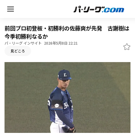
前回プロ初登板・初勝利の佐藤爽が先発 古謝樹は
今季初勝利なるか
パ・リーグ インサイト
2026年5月8日 22:21
無料アカウント登録
見どころ
HOME
動画
日程・結果
順位表･成績
1軍公式戦
選手名鑑