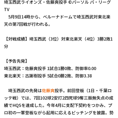
埼玉西武ライオンズ・佐藤爽投手 ©パーソル パ・リーグ
ファーム東地区
選手名鑑トップ
ニュース
TV
ファーム中地区
5月9日14時から、ベルーナドームで埼玉西武対東北楽
北海道日本ハムファイターズ
ファーム西地区
天の第7回戦が行われる。
東北楽天ゴールデンイーグルス
交流戦
【対戦成績】埼玉西武（3位）対東北楽天（4位）3勝2敗1
埼玉西武ライオンズ
分
千葉ロッテマリーンズ
設定
【予告先発】
オリックス・バファローズ
埼玉西武：佐藤爽投手 1試合1勝0敗、防御率0.00
福岡ソフトバンクホークス
東北楽天：古謝樹投手 5試合0勝2敗、防御3.38
埼玉西武の先発は
佐藤爽
投手。前回登板（1日・千葉ロ
ッテ戦）では、7回102球2安打2四死球9奪三振無失点の成
績でHQSを達成した。今年4月に支配下契約をつかみ、プ
ロ初の一軍登板ながら起用に応えるピッチングを披露。勢