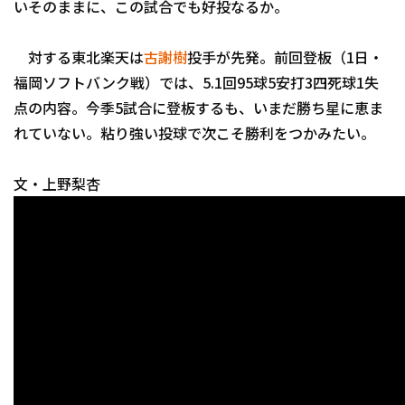
いそのままに、この試合でも好投なるか。
対する東北楽天は
古謝樹
投手が先発。前回登板（1日・
福岡ソフトバンク戦）では、5.1回95球5安打3四死球1失
点の内容。今季5試合に登板するも、いまだ勝ち星に恵ま
れていない。粘り強い投球で次こそ勝利をつかみたい。
利用規約
プライバシーポリシ
文・上野梨杏
運営会社
（別ウィンドウで開く）
よくある質問
特定商取引法の表示
アルバイト募集
（別