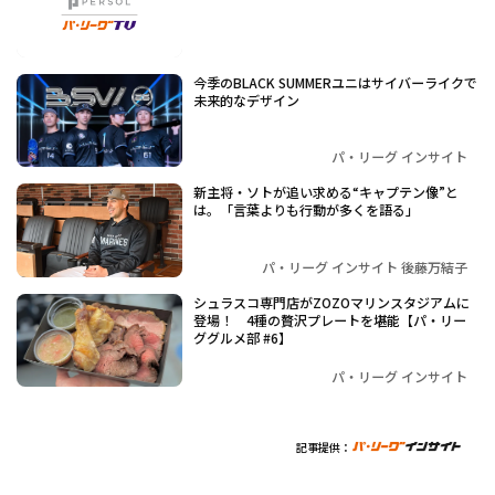
今季のBLACK SUMMERユニはサイバーライクで
未来的なデザイン
パ・リーグ インサイト
新主将・ソトが追い求める“キャプテン像”と
は。「言葉よりも行動が多くを語る」
パ・リーグ インサイト 後藤万結子
シュラスコ専門店がZOZOマリンスタジアムに
登場！ 4種の贅沢プレートを堪能【パ・リー
ググルメ部 #6】
パ・リーグ インサイト
記事提供：