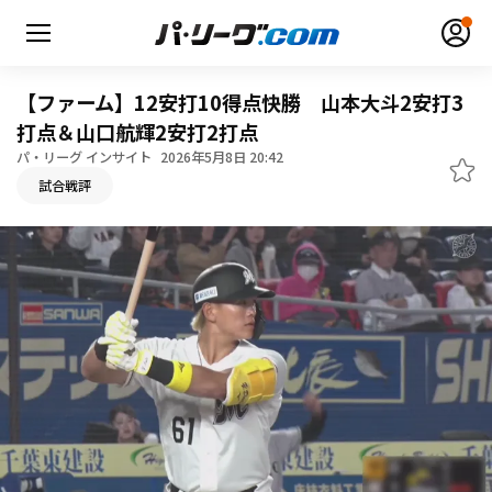
【ファーム】12安打10得点快勝 山本大斗2安打3
打点＆山口航輝2安打2打点
パ・リーグ インサイト
2026年5月8日 20:42
無料アカウント登録
ログイン
試合戦評
HOME
動画
日程・結果
順位表･成績
1軍公式戦
選手名鑑