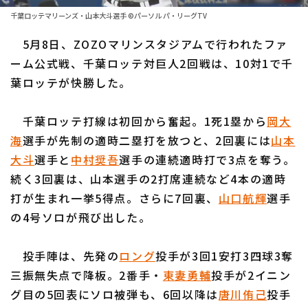
ファーム東地区
選手名鑑トップ
千葉ロッテマリーンズ・山本大斗選手 ©パーソル パ・リーグTV
ニュース
ファーム中地区
5月8日、ZOZOマリンスタジアムで行われたファ
北海道日本ハムファイターズ
ファーム西地区
ーム公式戦、千葉ロッテ対巨人2回戦は、10対1で千
東北楽天ゴールデンイーグルス
葉ロッテが快勝した。
交流戦
埼玉西武ライオンズ
設定
千葉ロッテ打線は初回から奮起。1死1塁から
岡大
千葉ロッテマリーンズ
海
選手が先制の適時二塁打を放つと、2回裏には
山本
大斗
選手と
中村奨吾
選手の連続適時打で3点を奪う。
オリックス・バファローズ
続く3回裏は、山本選手の2打席連続など4本の適時
福岡ソフトバンクホークス
打が生まれ一挙5得点。さらに7回裏、
山口航輝
選手
の4号ソロが飛び出した。
投手陣は、先発の
ロング
投手が3回1安打3四球3奪
三振無失点で降板。2番手・
東妻勇輔
投手が2イニン
グ目の5回表にソロ被弾も、6回以降は
唐川侑己
投手