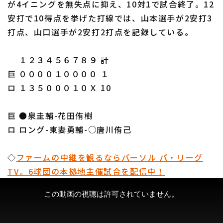
が4イニングを無失点に抑え、10対1で試合終了。12
安打で10得点を挙げた打線では、山本選手が2安打3
打点、山口選手が2安打2打点を記録している。
１２３４５６７８９ 計
利用規約
プライバシーポリシー
巨 ００００１００００ １
ロ １３５０００１０Ｘ 10
運営会社
（別ウィンドウで開く）
よくある質問
特定商取引法の表示
アルバイト募集
（別ウィンドウで開く
巨 ●泉圭輔-花田侑樹
ロ ロング-東妻勇輔-○唐川侑己
◇
ファームの中継を観るならパーソル パ・リーグ
TV。6球団の本拠地主催試合を配信中！