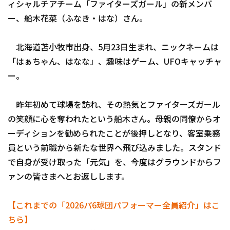
ィシャルチアチーム「ファイターズガール」の新メンバ
ー、船木花菜（ふなき・はな）さん。
北海道苫小牧市出身、5月23日生まれ、ニックネームは
利用規約
プライバシーポリシー
「はぁちゃん、はなな」、趣味はゲーム、UFOキャッチャ
ー。
運営会社
（別ウィンドウで開く）
よくある質問
特定商取引法の表示
アルバイト募集
（別ウィンドウで開く
昨年初めて球場を訪れ、その熱気とファイターズガール
の笑顔に心を奪われたという船木さん。母親の同僚からオ
ーディションを勧められたことが後押しとなり、客室乗務
員という前職から新たな世界へ飛び込みました。スタンド
で自身が受け取った「元気」を、今度はグラウンドからフ
ァンの皆さまへとお返しします。
【これまでの「2026パ6球団パフォーマー全員紹介」はこ
ちら】