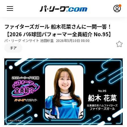
ファイターズガール 船木花菜さんに一問一答！
【2026 パ6球団パフォーマー全員紹介 No.95】
パ・リーグ インサイト 池田紗里
2026年5月10日 08:00
チア
無料アカウント登録
ログイン
HOME
動画
日程・結果
順位表･成績
1軍公式戦
選手名鑑