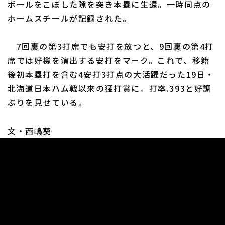
ボールをこぼした隙を突き本塁に生還。一時同点の
ホームスチールが記録された。
7回裏の第3打席でも安打を放つと、9回裏の第4打
席では好機を演出する安打をマーク。これで、移籍
利用規約
プライバシーポリシー
後初本塁打を含む4安打3打点の大活躍だった19日・
北海道日本ハム戦以来の猛打賞に。打率.393と好調
運営会社
（別ウィンドウで開く）
よくある質問
ぶりを見せている。
特定商取引法の表示
アルバイト募集
（別ウィンドウで開く
文・西嶋葵