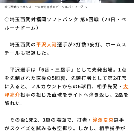
ファーム東地区
選手名鑑トップ
埼玉西武ライオンズ・平沢大河選手 ©パーソル パ・リーグTV
ニュース
ファーム中地区
◇埼玉西武対福岡ソフトバンク 第6回戦（23日・ベ
北海道日本ハムファイターズ
ファーム西地区
ルーナドーム）
東北楽天ゴールデンイーグルス
交流戦
埼玉西武の
平沢大河
選手が3打数3安打、ホームス
埼玉西武ライオンズ
設定
チールも記録した。
千葉ロッテマリーンズ
平沢選手は「6番・三塁手」として先発出場。1点
オリックス・バファローズ
を先制された直後の5回裏、先頭打者として第2打席
福岡ソフトバンクホークス
に入ると、フルカウントからの6球目、相手先発・
大
津亮介
投手の投じた直球をライトへ弾き返し、2塁を
陥れた。
その後1死2、3塁の場面で、打者・
滝澤夏央
選手
がスクイズを試みるも空振り。しかし、相手捕手が