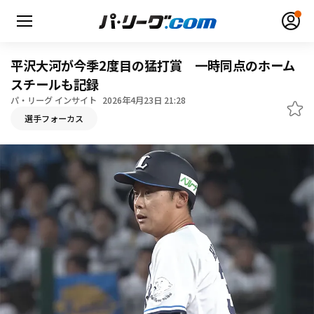
平沢大河が今季2度目の猛打賞 一時同点のホーム
スチールも記録
パ・リーグ インサイト
2026年4月23日 21:28
無料アカウント登録
ログイン
選手フォーカス
HOME
動画
日程・結果
順位表･成績
1軍公式戦
選手名鑑