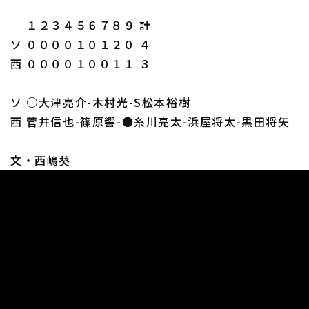
１２３４５６７８９ 計
ソ ００００１０１２０ ４
西 ００００１００１１ ３
ソ ○大津亮介-木村光-S松本裕樹
西 菅井信也-篠原響-●糸川亮太-浜屋将太-黒田将矢
文・西嶋葵