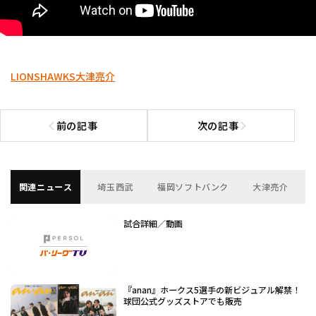
LIONS
HAWKS
大津亮介
前の記事
次の記事
前の記事へ
次の記事へ
関連ニュース
埼玉西武
福岡ソフトバンク
大津亮介
試合詳細／動画
『anan』ホークス5選手の新ビジュアル解禁！
球団公式グッズストアでも販売