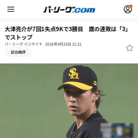
大津亮介が7回1失点9Kで3勝目 鷹の連敗は「3」
でストップ
パ・リーグ インサイト
2026年4月23日 21:21
無料アカウント登録
ログイン
試合戦評
HOME
動画
日程・結果
順位表･成績
1軍公式戦
選手名鑑