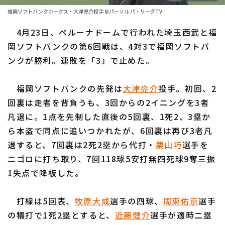
ファーム東地区
選手名鑑トップ
福岡ソフトバンクホークス・大津亮介投手 ©パーソル パ・リーグTV
ニュース
ファーム中地区
4月23日、ベルーナドームで行われた埼玉西武と福
北海道日本ハムファイターズ
ファーム西地区
岡ソフトバンクの第6回戦は、4対3で福岡ソフトバ
東北楽天ゴールデンイーグルス
ンクが勝利。連敗を「3」で止めた。
交流戦
埼玉西武ライオンズ
設定
福岡ソフトバンクの先発は
大津亮介
投手。初回、2
千葉ロッテマリーンズ
回裏は走者を背負うも、3回からの2イニングを3者
凡退に。1点を先制した直後の5回裏、1死2、3塁か
オリックス・バファローズ
ら本盗で同点に追いつかれたが、6回裏は再び3者凡
福岡ソフトバンクホークス
退すると、7回裏は2死2塁から代打・
栗山巧
選手を
二ゴロに打ち取り、7回118球5安打無四死球9奪三振
1失点で降板した。
打線は5回表、
牧原大成
選手の四球、
周東佑京
選手
の犠打で1死2塁とすると、
近藤健介
選手が適時二塁