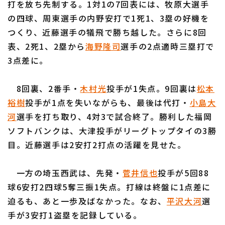
打を放ち先制する。1対1の7回表には、牧原大選手
の四球、周東選手の内野安打で1死1、3塁の好機を
つくり、近藤選手の犠飛で勝ち越した。さらに8回
表、2死1、2塁から
海野隆司
選手の2点適時三塁打で
3点差に。
利用規約
プライバシーポリシー
8回裏、2番手・
木村光
投手が1失点。9回裏は
松本
運営会社
（別ウィンドウで開く）
よくある質問
裕樹
投手が1点を失いながらも、最後は代打・
小島大
特定商取引法の表示
アルバイト募集
（別ウィンドウで開く
河
選手を打ち取り、4対3で試合終了。勝利した福岡
ソフトバンクは、大津投手がリーグトップタイの3勝
目。近藤選手は2安打2打点の活躍を見せた。
一方の埼玉西武は、先発・
菅井信也
投手が5回88
球6安打2四球5奪三振1失点。打線は終盤に1点差に
迫るも、あと一歩及ばなかった。なお、
平沢大河
選
手が3安打1盗塁を記録している。