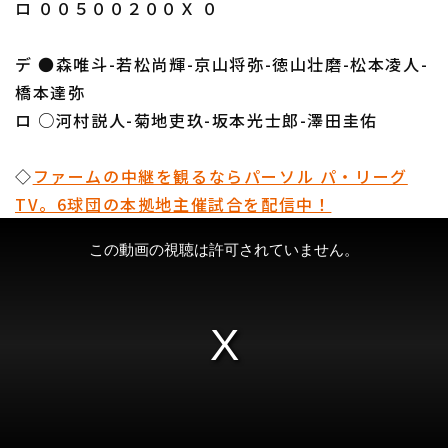
ロ ００５００２００Ｘ ０
デ ●森唯斗-若松尚輝-京山将弥-徳山壮磨-松本凌人-
橋本達弥
ロ ○河村説人-菊地吏玖-坂本光士郎-澤田圭佑
◇
ファームの中継を観るならパーソル パ・リーグ
TV。6球団の本拠地主催試合を配信中！