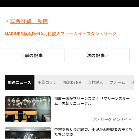
・
試合詳細／動画
MARINES
横浜DeNA
河村説人
ファーム
イースタン・リーグ
前の記事
次の記事
前の記事へ
次の記事へ
関連ニュース
千葉ロッテ
横浜DeNA
河村説人
ファーム
イ
部屋一面がマリーンズに！ 「マリーンズルー
ム」内装リニューアル
パ・リーグ インサイト
中村奨吾＆今江敏晃、小児がん経験者の子ども
たちと交流