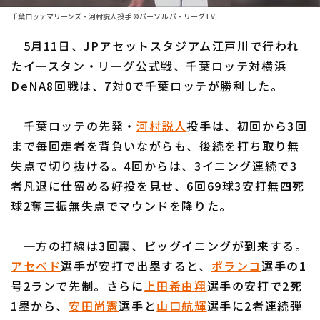
ファーム東地区
選手名鑑トップ
千葉ロッテマリーンズ・河村説人投手 ©パーソル パ・リーグTV
ニュース
ファーム中地区
5月11日、JPアセットスタジアム江戸川で行われ
北海道日本ハムファイターズ
ファーム西地区
たイースタン・リーグ公式戦、千葉ロッテ対横浜
東北楽天ゴールデンイーグルス
DeNA8回戦は、7対0で千葉ロッテが勝利した。
交流戦
埼玉西武ライオンズ
設定
千葉ロッテの先発・
河村説人
投手は、初回から3回
千葉ロッテマリーンズ
まで毎回走者を背負いながらも、後続を打ち取り無
失点で切り抜ける。4回からは、3イニング連続で3
オリックス・バファローズ
者凡退に仕留める好投を見せ、6回69球3安打無四死
福岡ソフトバンクホークス
球2奪三振無失点でマウンドを降りた。
一方の打線は3回裏、ビッグイニングが到来する。
アセベド
選手が安打で出塁すると、
ポランコ
選手の1
号2ランで先制。さらに
上田希由翔
選手の安打で2死
1塁から、
安田尚憲
選手と
山口航輝
選手に2者連続弾