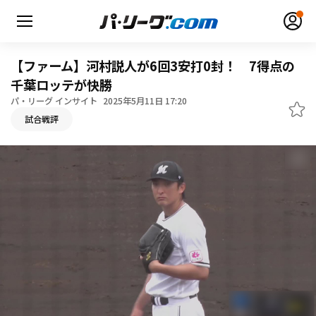
【ファーム】河村説人が6回3安打0封！ 7得点の
千葉ロッテが快勝
パ・リーグ インサイト
2025年5月11日 17:20
無料アカウント登録
ログイン
試合戦評
HOME
動画
日程・結果
順位表･成績
1軍公式戦
選手名鑑