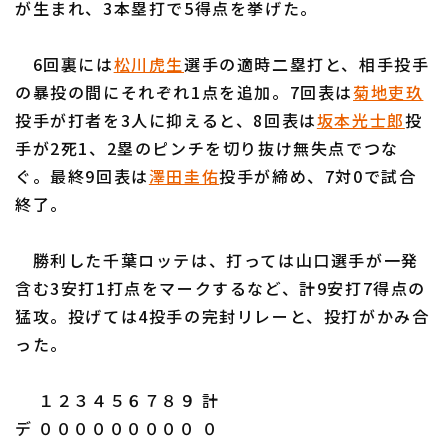
が生まれ、3本塁打で5得点を挙げた。
6回裏には
松川虎生
選手の適時二塁打と、相手投手
の暴投の間にそれぞれ1点を追加。7回表は
菊地吏玖
投手が打者を3人に抑えると、8回表は
坂本光士郎
投
利用規約
プライバシーポリシー
手が2死1、2塁のピンチを切り抜け無失点でつな
ぐ。最終9回表は
澤田圭佑
投手が締め、7対0で試合
運営会社
（別ウィンドウで開く）
よくある質問
終了。
特定商取引法の表示
アルバイト募集
（別ウィンドウで開く
勝利した千葉ロッテは、打っては山口選手が一発
含む3安打1打点をマークするなど、計9安打7得点の
猛攻。投げては4投手の完封リレーと、投打がかみ合
った。
１２３４５６７８９ 計
デ ０００００００００ ０