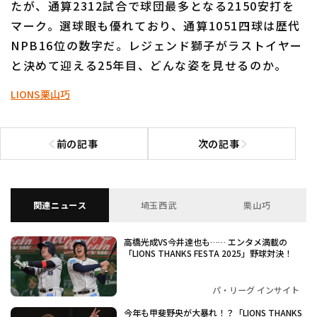
たが、通算2312試合で球団最多となる2150安打を
マーク。選球眼も優れており、通算1051四球は歴代
NPB16位の数字だ。レジェンド獅子がラストイヤー
と決めて迎える25年目、どんな姿を見せるのか。
LIONS
栗山巧
利用規約
プライバシーポリシー
運営会社
（別ウィンドウで開く）
よくある質問
前の記事
次の記事
前の記事へ
次の記事へ
特定商取引法の表示
アルバイト募集
（別ウィンドウで開く
関連ニュース
埼玉西武
栗山巧
高橋光成VS今井達也も…… エンタメ満載の
「LIONS THANKS FESTA 2025」野球対決！
パ・リーグ インサイト
今年も甲斐野央が大暴れ！？「LIONS THANKS