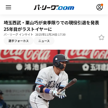
埼玉西武・栗山巧が来季限りでの現役引退を発表
25年目がラストイヤーに
パ・リーグ インサイト
2025年11月24日 17:30
選手フォーカス
ニュース
無料アカウント登録
ログイン
HOME
動画
日程・結果
順位表･成績
1軍公式戦
選手名鑑