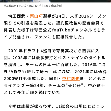
埼玉西武ライオンズ・栗山巧選手【写真：球団提供】
ファーム東地区
選手名鑑トップ
ニュース
埼玉西武・
栗山巧
選手が24日、来季2026シーズン
ファーム中地区
北海道日本ハムファイターズ
限りでの引退を発表した。契約更改後の記者会見で
ファーム西地区
発表した様子は球団公式YouTubeチャンネルでもラ
東北楽天ゴールデンイーグルス
イブ配信され、ファンにも直接報告した。
交流戦
埼玉西武ライオンズ
設定
2001年ドラフト4巡目で育英高校から西武に入
千葉ロッテマリーンズ
団。2008年には最多安打とベストナインのタイトル
オリックス・バファローズ
を獲得し、チームの日本一に貢献した。2016年に海
外FA権を行使して埼玉西武に残留、2021年には通算
福岡ソフトバンクホークス
2000安打も達成した。同期・
中村剛也
選手とともに
ライオンズ一筋24年、チームの“骨と牙”、中心選手
として長年活躍を続けていた。
今季は成績が振るわず、11試合の出場にとどまっ