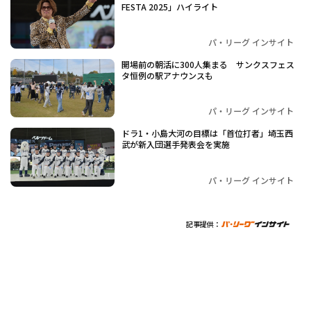
FESTA 2025」ハイライト
パ・リーグ インサイト
開場前の朝活に300人集まる サンクスフェス
タ恒例の駅アナウンスも
パ・リーグ インサイト
ドラ1・小島大河の目標は「首位打者」埼玉西
武が新入団選手発表会を実施
パ・リーグ インサイト
記事提供：