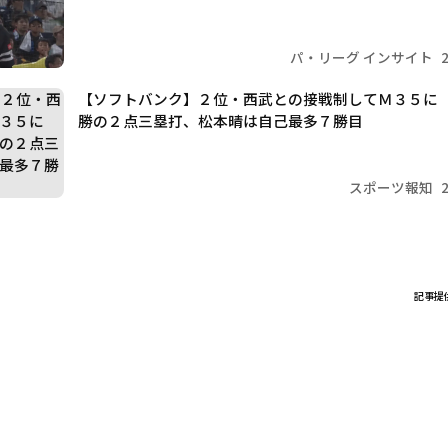
パ・リーグ インサイト
【ソフトバンク】２位・西武との接戦制してＭ３５に
勝の２点三塁打、松本晴は自己最多７勝目
スポーツ報知
記事提