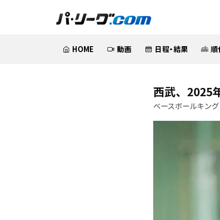
HOME
動画
日程・結果
順
西武、202
ベースボールキング