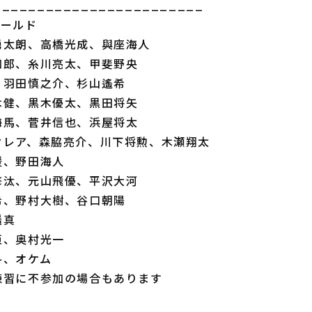
________________________
ィールド
勇太朗、高橋光成、與座海人
知郎、糸川亮太、甲斐野央
、羽田慎之介、杉山遙希
木健、黒木優太、黒田将矢
海馬、菅井信也、浜屋将太
クレア、森脇亮介、川下将勲、木瀬翔太
暖、野田海人
修汰、元山飛優、平沢大河
希、野村大樹、谷口朝陽
遥真
臣、奥村光一
斗、オケム
練習に不参加の場合もあります