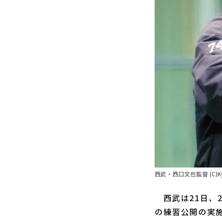
西武・西口文也監督 (C)Ky
西武は21日、2
の練習公開の実