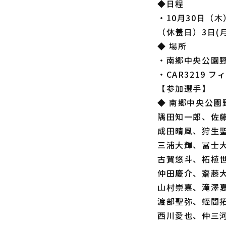
◆日程
・10月30日（
（休養日）3日(月
◆ 場所
・南郷中央公園野
・CAR3219 
【参加選手】
◆ 南郷中央公園
隅田知一郎、佐
成田晴風、狩生
三浦大輝、冨士
古賀悠斗、柘植
仲田慶介、齋藤
山村崇嘉、滝澤
渡部聖弥、蛭間
西川愛也、仲三