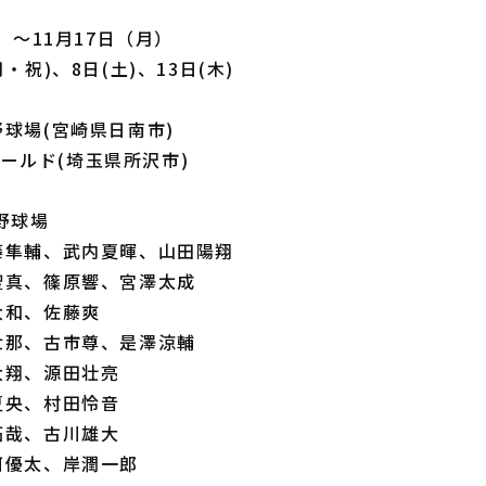
木）～11月17日（月）
・祝)、8日(土)、13日(木)
球場(宮崎県日南市)
フィールド(埼玉県所沢市)
野球場
藤隼輔、武内夏暉、山田陽翔
聖真、篠原響、宮澤太成
大和、佐藤爽
世那、古市尊、是澤涼輔
大翔、源田壮亮
夏央、村田怜音
拓哉、古川雄大
河優太、岸潤一郎