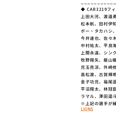
__________
◆ CAR3219フ
上田大河、渡邉
松本航、田村伊
ボー・タカハシ
今井達也、佐々
中村祐太、平良
上間永遠、シン
牧野翔矢、龍山
児玉亮涼、外崎
高松渡、古賀輝
金子功児、福尾
平沼翔太、林冠
ラマル、澤田遥
※上記の選手が
LIONS