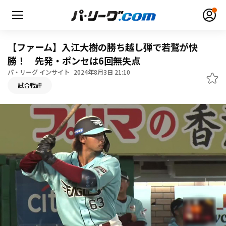
【ファーム】入江大樹の勝ち越し弾で若鷲が快
勝！ 先発・ポンセは6回無失点
パ・リーグ インサイト
2024年8月3日 21:10
無料アカウント登録
ログイン
試合戦評
HOME
動画
日程・結果
順位表･成績
1軍公式戦
選手名鑑