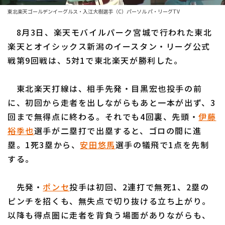
ファーム東地区
選手名鑑トップ
東北楽天ゴールデンイーグルス・入江大樹選手（C）パーソル パ・リーグTV
ニュース
ファーム中地区
8月3日、楽天モバイルパーク宮城で行われた東北
北海道日本ハムファイターズ
ファーム西地区
楽天とオイシックス新潟のイースタン・リーグ公式
東北楽天ゴールデンイーグルス
戦第9回戦は、5対1で東北楽天が勝利した。
交流戦
埼玉西武ライオンズ
設定
東北楽天打線は、相手先発・目黒宏也投手の前
千葉ロッテマリーンズ
に、初回から走者を出しながらもあと一本が出ず、3
回まで無得点に終わる。それでも4回裏、先頭・
伊藤
オリックス・バファローズ
裕季也
選手が二塁打で出塁すると、ゴロの間に進
福岡ソフトバンクホークス
塁。1死3塁から、
安田悠馬
選手の犠飛で1点を先制
する。
先発・
ポンセ
投手は初回、2連打で無死1、2塁の
ピンチを招くも、無失点で切り抜ける立ち上がり。
以降も得点圏に走者を背負う場面がありながらも、