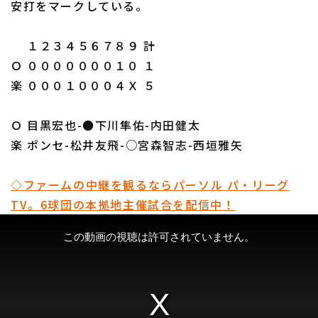
安打をマークしている。
１２３４５６７８９ 計
Ｏ ０００００００１０ １
楽 ０００１０００４Ｘ ５
Ｏ 目黒宏也-●下川隼佑-内田健太
楽 ポンセ-松井友飛-○宮森智志-西垣雅矢
◇ファームの中継を観るならパーソル パ・リーグ
TV。6球団の本拠地主催試合を配信中！