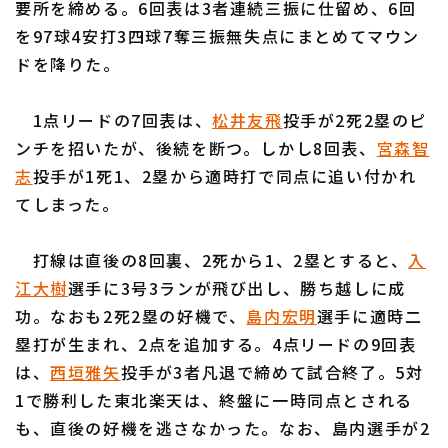
要所を締める。6回表は3者連続三振に仕留め、6回
を97球4安打3四球7奪三振無失点にまとめてマウン
ドを降りた。
1点リードの7回表は、
松井友飛
投手が2死2塁のピ
利用規約
プライバシーポリシー
ンチを招いたが、後続を断つ。しかし8回表、
宮森智
志
投手が1死1、2塁から適時打で同点に追い付かれ
運営会社
（別ウィンドウで開く）
よくある質問
てしまった。
特定商取引法の表示
アルバイト募集
（別ウィンドウで開く
打線は直後の8回裏、2死から1、2塁とすると、
入
江大樹
選手に3号3ランが飛び出し、勝ち越しに成
功。なおも2死2塁の好機で、
島内宏明
選手に適時二
塁打が生まれ、2点を追加する。4点リードの9回表
は、
西垣雅矢
投手が3者凡退で締めて試合終了。5対
1で勝利した東北楽天は、終盤に一時同点とされる
も、直後の好機を逃さなかった。なお、島内選手が2