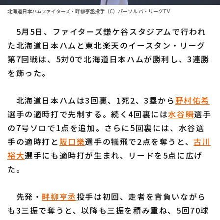
北海道日本ハムファイターズ・畔柳亨丞投手（C）パーソル パ・リーグTV
ファーム東地区
選手名鑑トップ
ニュース
5月5日、ファイターズ鎌ケ谷スタジアムで行われ
ファーム中地区
北海道日本ハムファイターズ
た北海道日本ハムと東北楽天のイースタン・リーグ
ファーム西地区
第7回戦は、5対0で北海道日本ハムが勝利し、3連勝
東北楽天ゴールデンイーグルス
を飾った。
交流戦
埼玉西武ライオンズ
設定
北海道日本ハムは3回裏、1死2、3塁から
野村佑希
千葉ロッテマリーンズ
選手の適時打で先制する。続く4回裏には
水谷瞬
選手
オリックス・バファローズ
の7号ソロで1点を追加。さらに5回裏には、水谷選
手の適時打と
阪口樂
選手の犠飛で2点を奪うと、
古川
福岡ソフトバンクホークス
裕大
選手にも適時打が生まれ、リードを5点に広げ
た。
先発・
畔柳亨丞
投手は初回、走者を背負いながら
も3三振で奪うと、以降も三振を積み重ね、5回70球