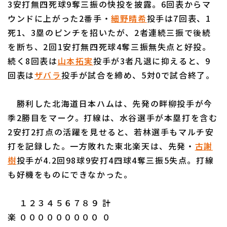
3安打無四死球9奪三振の快投を披露。6回表からマ
ウンドに上がった2番手・
細野晴希
投手は7回表、1
死1、3塁のピンチを招いたが、2者連続三振で後続
を断ち、2回1安打無四死球4奪三振無失点と好投。
続く8回表は
山本拓実
投手が3者凡退に抑えると、9
回表は
ザバラ
投手が試合を締め、5対0で試合終了。
利用規約
プライバシーポリシー
運営会社
（別ウィンドウで開く）
よくある質問
勝利した北海道日本ハムは、先発の畔柳投手が今
季2勝目をマーク。打線は、水谷選手が本塁打を含む
特定商取引法の表示
アルバイト募集
（別ウィンドウで開く
2安打2打点の活躍を見せると、若林選手もマルチ安
打を記録した。一方敗れた東北楽天は、先発・
古謝
樹
投手が4.2回98球9安打4四球4奪三振5失点。打線
も好機をものにできなかった。
１２３４５６７８９ 計
楽 ０００００００００ ０