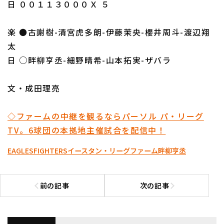
日 ００１１３０００Ｘ ５
楽 ●古謝樹-清宮虎多朗-伊藤茉央-櫻井周斗-渡辺翔
太
日 ○畔柳亨丞-細野晴希-山本拓実-ザバラ
文・成田理亮
◇ファームの中継を観るならパーソル パ・リーグ
TV。6球団の本拠地主催試合を配信中！
EAGLES
FIGHTERS
イースタン・リーグ
ファーム
畔柳亨丞
前の記事
次の記事
前の記事へ
次の記事へ