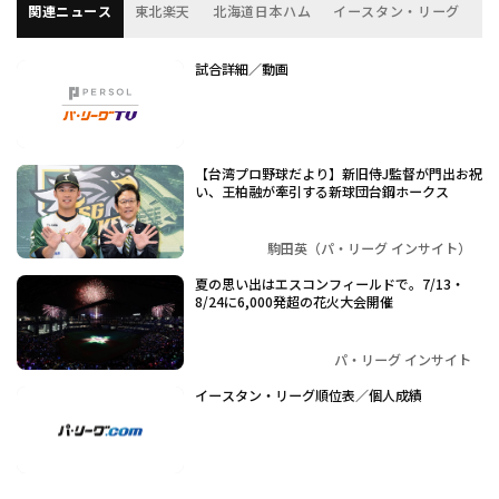
関連ニュース
東北楽天
北海道日本ハム
イースタン・リーグ
フ
試合詳細／動画
【台湾プロ野球だより】新旧侍J監督が門出お祝
い、王柏融が牽引する新球団台鋼ホークス
駒田英（パ・リーグ インサイト）
夏の思い出はエスコンフィールドで。7/13・
8/24に6,000発超の花火大会開催
パ・リーグ インサイト
イースタン・リーグ順位表／個人成績