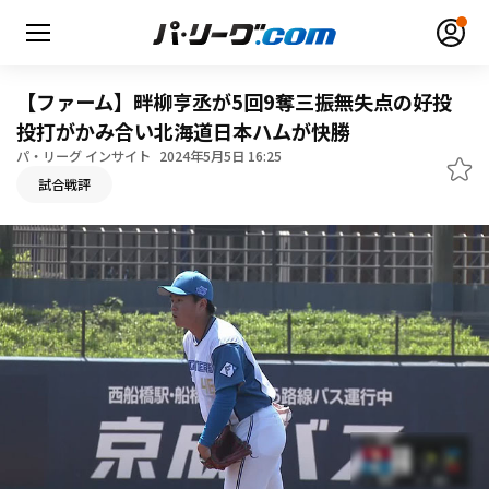
【ファーム】畔柳亨丞が5回9奪三振無失点の好投
投打がかみ合い北海道日本ハムが快勝
パ・リーグ インサイト
2024年5月5日 16:25
試合戦評
無料アカウント登録
ログイン
HOME
動画
日程・結果
順位表･成績
1軍公式戦
選手名鑑