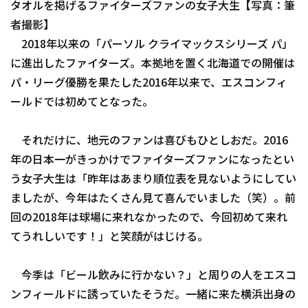
タオルを掲げるファイターズファンの女子大生【写真：筆
ファーム東地区
者撮影】
選手名鑑トップ
ニュース
2018年以来の「パーソル クライマックスシリーズ パ」
ファーム中地区
北海道日本ハムファイターズ
に進出したファイターズ。本拠地を置く北海道での開催は
ファーム西地区
パ・リーグ優勝を果たした2016年以来で、エスコンフィ
東北楽天ゴールデンイーグルス
ールドでは初めてとなった。
交流戦
埼玉西武ライオンズ
設定
それだけに、地元のファンは喜びもひとしおだ。2016
千葉ロッテマリーンズ
年の日本一がきっかけでファイターズファンになったとい
オリックス・バファローズ
う女子大生は「昨年はあまり順位表を見ないようにしてい
ましたが、今年はたくさん見て喜んでいました（笑）。前
福岡ソフトバンクホークス
回の2018年は球場に来れなかったので、今回初めて来れ
てうれしいです！」と笑顔がはじける。
今季は「ビール飲みに行かない？」と周りの人をエスコ
ンフィールドに誘っていたそうだ。一緒に来た横浜出身の