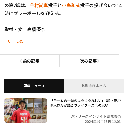
の第2戦は、
金村尚真
投手と
小島和哉
投手の投げ合いで14
時にプレーボールを迎える。
取材・文 高橋優奈
FIGHTERS
前の記事
次の記事
前の記事へ
次の記事へ
関連ニュース
北海道日本ハム
「チームの一員のようにうれしい」 OB・新垣
勇人さんが語るファイターズへの思い
パ・リーグ インサイト 高橋優奈
2024年10月13日 12:01