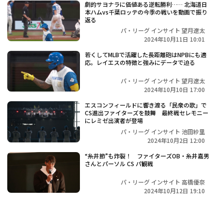
劇的サヨナラに価値ある逆転勝利…… 北海道日
本ハムvs千葉ロッテの今季の戦いを動画で振り
返る
パ・リーグ インサイト 望月遼太
2024年10月11日 10:01
若くしてMLBで活躍した長距離砲はNPBにも適
応。レイエスの特徴と強みにデータで迫る
パ・リーグ インサイト 望月遼太
2024年10月10日 17:00
エスコンフィールドに響き渡る「民衆の歌」で
CS進出ファイターズを鼓舞 最終戦セレモニー
にレミゼ出演者が登場
パ・リーグ インサイト 池田紗里
2024年10月2日 12:00
“糸井節”も炸裂！ ファイターズOB・糸井嘉男
さんとパーソル CS パ観戦
パ・リーグ インサイト 高橋優奈
2024年10月12日 19:10