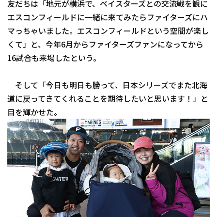
友だちは「地元が横浜で、ベイスターズとの交流戦を観に
エスコンフィールドに一緒に来てみたらファイターズにハ
マっちゃいました。エスコンフィールドという空間が楽し
くて」と、今年6月からファイターズファンになってから
16試合も来場したという。
利用規約
プライバシーポリシー
そして「今日も明日も勝って、日本シリーズでまた北海
運営会社
（別ウィンドウで開く）
よくある質問
道に戻ってきてくれることを期待したいと思います！」と
目を輝かせた。
特定商取引法の表示
アルバイト募集
（別ウィンドウで開く