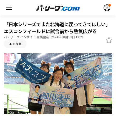
「日本シリーズでまた北海道に戻ってきてほしい」
エスコンフィールドに試合前から熱気広がる
パ・リーグ インサイト 高橋優奈
2024年10月13日 13:28
エンタメ
無料アカウント登録
ログイン
HOME
動画
日程・結果
順位表･成績
1軍公式戦
選手名鑑