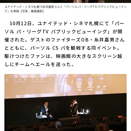
ユナイテッド・シネマ札幌で糸井嘉男さんと「パーソル パ・リーグTV パブリックビューイン
ファーム東地区
選手名鑑トップ
グ」を実施【写真：筆者撮影】
ニュース
ファーム中地区
10月12日、ユナイテッド・シネマ札幌にて「パー
北海道日本ハムファイターズ
ソル パ・リーグTV パブリックビューイング」が開
ファーム西地区
東北楽天ゴールデンイーグルス
催された。ゲストのファイターズOB・糸井嘉男さん
交流戦
とともに、パーソル CS パを観戦する同イベント。
埼玉西武ライオンズ
駆けつけたファンは、映画館の大きなスクリーン越
設定
千葉ロッテマリーンズ
しにチームへエールを送った。
オリックス・バファローズ
福岡ソフトバンクホークス