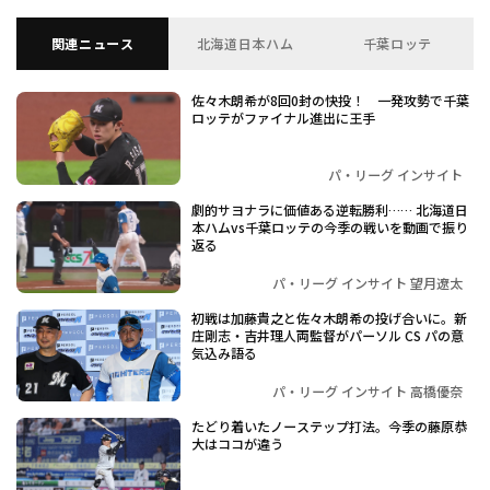
関連ニュース
北海道日本ハム
千葉ロッテ
佐々木朗希が8回0封の快投！ 一発攻勢で千葉
ロッテがファイナル進出に王手
パ・リーグ インサイト
劇的サヨナラに価値ある逆転勝利…… 北海道日
本ハムvs千葉ロッテの今季の戦いを動画で振り
返る
パ・リーグ インサイト 望月遼太
初戦は加藤貴之と佐々木朗希の投げ合いに。新
庄剛志・吉井理人両監督がパーソル CS パの意
気込み語る
パ・リーグ インサイト 高橋優奈
たどり着いたノーステップ打法。今季の藤原恭
大はココが違う