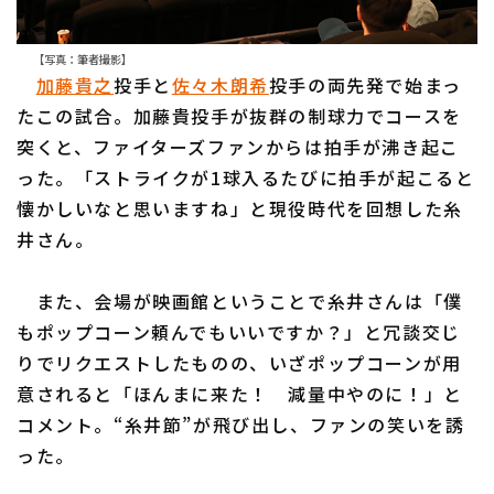
【写真：筆者撮影】
加藤貴之
投手と
佐々木朗希
投手の両先発で始まっ
たこの試合。加藤貴投手が抜群の制球力でコースを
突くと、ファイターズファンからは拍手が沸き起こ
利用規約
プライバシーポリシー
った。「ストライクが1球入るたびに拍手が起こると
懐かしいなと思いますね」と現役時代を回想した糸
運営会社
（別ウィンドウで開く）
よくある質問
井さん。
特定商取引法の表示
アルバイト募集
（別ウィンドウで開く
また、会場が映画館ということで糸井さんは「僕
もポップコーン頼んでもいいですか？」と冗談交じ
りでリクエストしたものの、いざポップコーンが用
意されると「ほんまに来た！ 減量中やのに！」と
コメント。“糸井節”が飛び出し、ファンの笑いを誘
った。