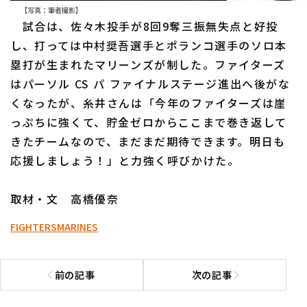
【写真：筆者撮影】
試合は、佐々木投手が8回9奪三振無失点と好投
し、打っては中村奨吾選手とポランコ選手のソロ本
塁打が生まれたマリーンズが制した。ファイターズ
はパーソル CS パ ファイナルステージ進出へ後がな
くなったが、糸井さんは「今年のファイターズは崖
っぷちに強くて、貯金ゼロからここまで巻き返して
きたチームなので、まだまだ期待できます。明日も
応援しましょう！」と力強く呼びかけた。
取材・文 高橋優奈
FIGHTERS
MARINES
前の記事
次の記事
前の記事へ
次の記事へ