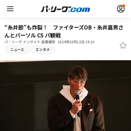
“糸井節”も炸裂！ ファイターズOB・糸井嘉男さ
んとパーソル CS パ観戦
パ・リーグ インサイト 高橋優奈
2024年10月12日 19:10
ニュース
エンタメ
無料アカウント登録
ログイン
HOME
動画
日程・結果
順位表･成績
1軍公式戦
選手名鑑